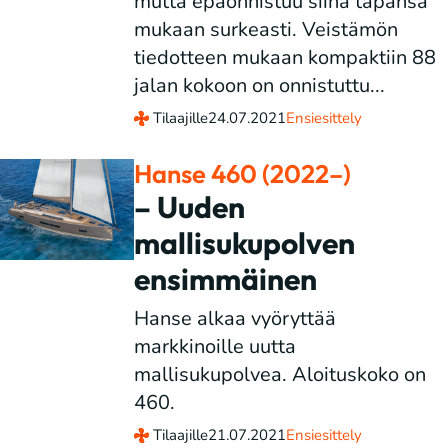
mutta epäonnistuu siinä tapansa
mukaan surkeasti. Veistämön
tiedotteen mukaan kompaktiin 88
jalan kokoon on onnistuttu...
Tilaajille
24.07.2021
Ensiesittely
Hanse 460 (2022–)
– Uuden
mallisukupolven
ensimmäinen
Hanse alkaa vyöryttää
markkinoille uutta
mallisukupolvea. Aloituskoko on
460.
Tilaajille
21.07.2021
Ensiesittely