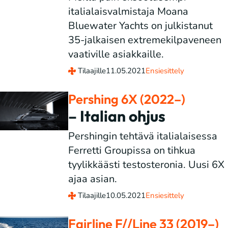
italialaisvalmistaja Moana
Bluewater Yachts on julkistanut
35-jalkaisen extremekilpaveneen
vaativille asiakkaille.
Tilaajille
11.05.2021
Ensiesittely
Pershing 6X (2022–)
– Italian ohjus
Pershingin tehtävä italialaisessa
Ferretti Groupissa on tihkua
tyylikkäästi testosteronia. Uusi 6X
ajaa asian.
Tilaajille
10.05.2021
Ensiesittely
Fairline F//Line 33 (2019–)