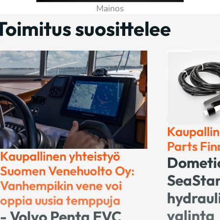
Toimitus suosittelee
Jeannea
455 (20
– Tila
keskil
Entistä la
Kaupallinen yhteistyö US-
tehokkaamp
Parts Finn-Am
sisällä ku
Dometic BayStar /
oletuksia,
SeaStar -
perheristei
Jeanneau 
hydrauliohjauksen
lunastaa 
valinta