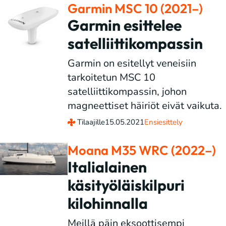
Garmin MSC 10 (2021–)
Garmin esittelee
satelliittikompassin
Garmin on esitellyt veneisiin
tarkoitetun MSC 10
satelliittikompassin, johon
magneettiset häiriöt eivät vaikuta.
Tilaajille
15.05.2021
Ensiesittely
Moana M35 WRC (2022–)
Italialainen
käsityöläiskilpuri
kilohinnalla
Meillä päin eksoottisempi