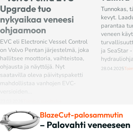
ja...
Tunnokas, täsmällinen, tarkka ja
Tilaajille
28
kevyt. Laadukas hydrauliohjaus
parantaa tuntuvasti veneen kuin
veneen käyttömukavuutta ja
turvallisuutta. Dometicin BayStar
ja SeaStar -
hydrauliohjausvalikoimasta...
28.04.2025
Toimitus suosittelee
BlazeCut-palosammutin
– Palovahti veneeseen