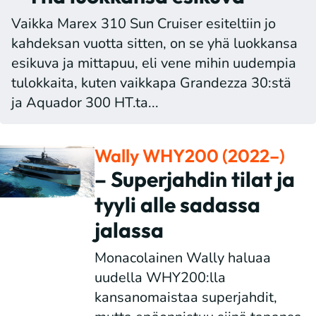
Vaikka Marex 310 Sun Cruiser esiteltiin jo
kahdeksan vuotta sitten, on se yhä luokkansa
esikuva ja mittapuu, eli vene mihin uudempia
tulokkaita, kuten vaikkapa Grandezza 30:stä
ja Aquador 300 HT.ta...
Wally WHY200 (2022–)
– Superjahdin tilat ja
tyyli alle sadassa
jalassa
Monacolainen Wally haluaa
uudella WHY200:lla
kansanomaistaa superjahdit,