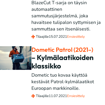
BlazeCut T-sarja on täysin
automaattinen
sammutusjärjestelmä, joka
havaitsee tulipalon syttymisen ja
sammuttaa sen itsenäisesti.
Tilaajille
15.07.2021
Ensiesittely
Dometic Patrol (2021–)
– Kylmälaatikoiden
klassikko
Dometic tuo kovaa käyttöä
kestävät Patrol-kylmälaatikot
Euroopan markkinoille.
Tilaajille
11.07.2021
Ensiesittely