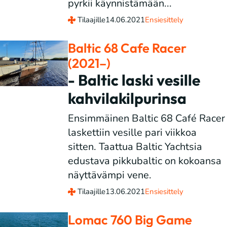
pyrkii käynnistämään...
Tilaajille
14.06.2021
Ensiesittely
Baltic 68 Cafe Racer
(2021–)
- Baltic laski vesille
kahvilakilpurinsa
Ensimmäinen Baltic 68 Café Racer
laskettiin vesille pari viikkoa
sitten. Taattua Baltic Yachtsia
edustava pikkubaltic on kokoansa
näyttävämpi vene.
Tilaajille
13.06.2021
Ensiesittely
Lomac 760 Big Game