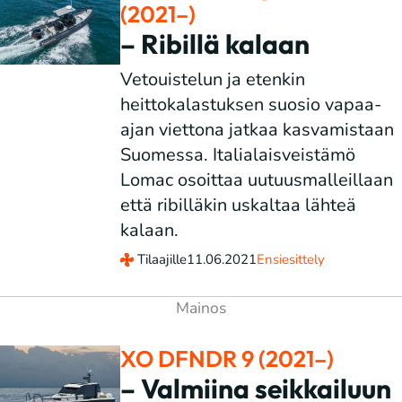
(2021–)
– Ribillä kalaan
Vetouistelun ja etenkin
heittokalastuksen suosio vapaa-
ajan viettona jatkaa kasvamistaan
Suomessa. Italialaisveistämö
Lomac osoittaa uutuusmalleillaan
että ribilläkin uskaltaa lähteä
kalaan.
Tilaajille
11.06.2021
Ensiesittely
XO DFNDR 9 (2021–)
– Valmiina seikkailuun