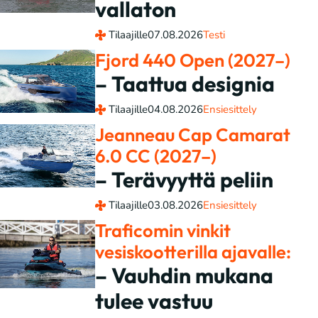
vallaton
Tilaajille
07.08.2026
Testi
Fjord 440 Open (2027–)
– Taattua designia
Tilaajille
04.08.2026
Ensiesittely
Jeanneau Cap Camarat
6.0 CC (2027–)
– Terävyyttä peliin
Tilaajille
03.08.2026
Ensiesittely
Traficomin vinkit
vesiskootterilla ajavalle:
– Vauhdin mukana
tulee vastuu