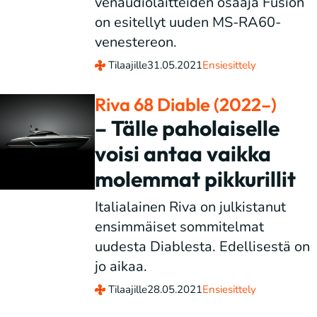
venaudiolaitteiden osaaja Fusion
on esitellyt uuden MS-RA60-
venestereon.
Tilaajille
31.05.2021
Ensiesittely
Riva 68 Diable (2022–)
– Tälle paholaiselle
voisi antaa vaikka
molemmat pikkurillit
Italialainen Riva on julkistanut
ensimmäiset sommitelmat
uudesta Diablesta. Edellisestä on
jo aikaa.
Tilaajille
28.05.2021
Ensiesittely