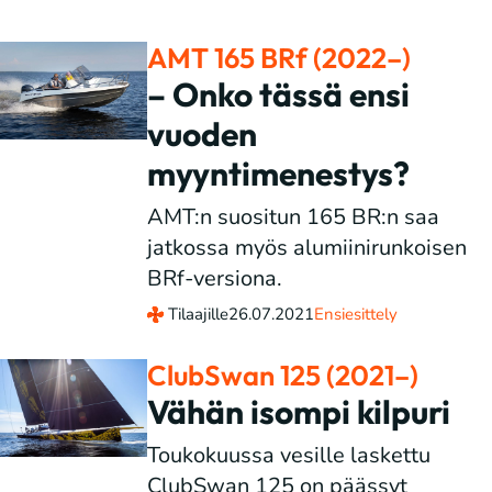
AMT 165 BRf (2022–)
– Onko tässä ensi
vuoden
myyntimenestys?
AMT:n suositun 165 BR:n saa
jatkossa myös alumiinirunkoisen
BRf-versiona.
Tilaajille
26.07.2021
Ensiesittely
ClubSwan 125 (2021–)
Vähän isompi kilpuri
Toukokuussa vesille laskettu
ClubSwan 125 on päässyt