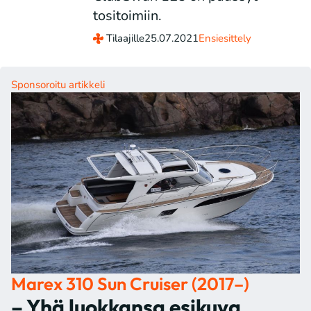
tositoimiin.
Tilaajille
25.07.2021
Ensiesittely
Sponsoroitu artikkeli
Marex 310 Sun Cruiser (2017–)
– Yhä luokkansa esikuva