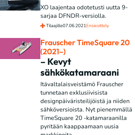
XO laajentaa odotetusti uutta 9-
sarjaa DFNDR-versiolla.
Tilaajille
07.06.2021
Ensiesittely
Frauscher TimeSquare 20
(2021–)
– Kevyt
sähkökatamaraani
Itävaltalaisveistämö Frauscher
tunnetaan exklusiivisista
designpäiväristeilijöistä ja niiden
sähköversioista. Nyt pienemmällä
TimeSquare 20 -katamaraanilla
pyritään kaappaamaan uusia
markkinoita.