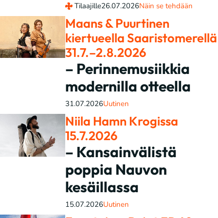
Tilaajille
26.07.2026
Näin se tehdään
Maans & Puurtinen
kiertueella Saaristomerellä
31.7.–2.8.2026
– Perinnemusiikkia
modernilla otteella
31.07.2026
Uutinen
Niila Hamn Krogissa
15.7.2026
– Kansainvälistä
poppia Nauvon
kesäillassa
15.07.2026
Uutinen