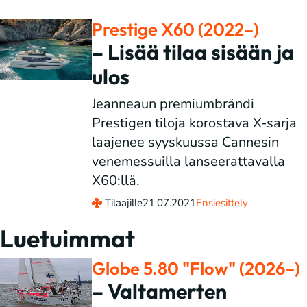
Prestige X60 (2022–)
– Lisää tilaa sisään ja
ulos
Jeanneaun premiumbrändi
Prestigen tiloja korostava X-sarja
laajenee syyskuussa Cannesin
venemessuilla lanseerattavalla
X60:llä.
Tilaajille
21.07.2021
Ensiesittely
Luetuimmat
Globe 5.80 "Flow" (2026–)
– Valtamerten