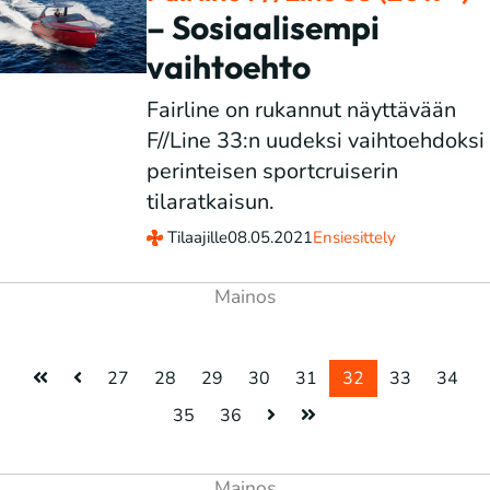
– Sosiaalisempi
vaihtoehto
Fairline on rukannut näyttävään
F//Line 33:n uudeksi vaihtoehdoksi
perinteisen sportcruiserin
tilaratkaisun.
Tilaajille
08.05.2021
Ensiesittely
27
28
29
30
31
32
33
34
35
36