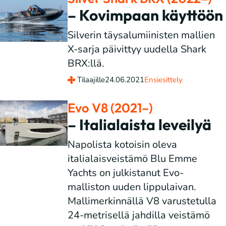
– Kovimpaan käyttöön
Silverin täysalumiinisten mallien
X-sarja päivittyy uudella Shark
BRX:llä.
Tilaajille
24.06.2021
Ensiesittely
Evo V8 (2021–)
– Italialaista leveilyä
Napolista kotoisin oleva
italialaisveistämö Blu Emme
Yachts on julkistanut Evo-
malliston uuden lippulaivan.
Mallimerkinnällä V8 varustetulla
24-metrisellä jahdilla veistämö