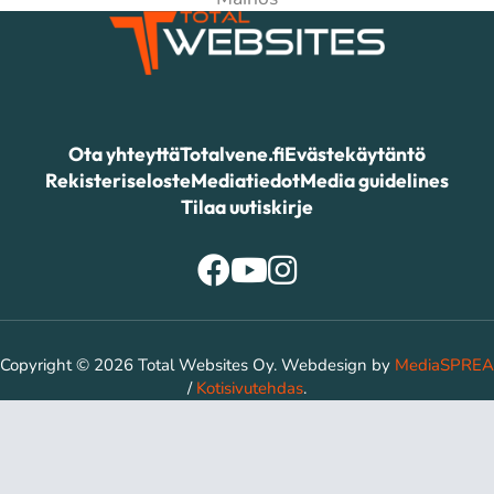
Ota yhteyttä
Totalvene.fi
Evästekäytäntö
Rekisteriseloste
Mediatiedot
Media guidelines
Tilaa uutiskirje
Copyright © 2026 Total Websites Oy. Webdesign by
MediaSPREA
/
Kotisivutehdas
.