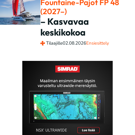
Fountaine-Pajot FP 48
(2027–)
– Kasvavaa
keskikokoa
Tilaajille
02.08.2026
Ensiesittely