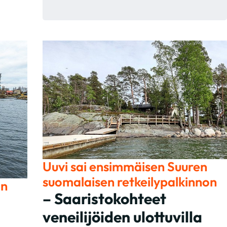
Uuvi sai ensimmäisen Suuren
suomalaisen retkeilypalkinnon
in
– Saaristokohteet
veneilijöiden ulottuvilla