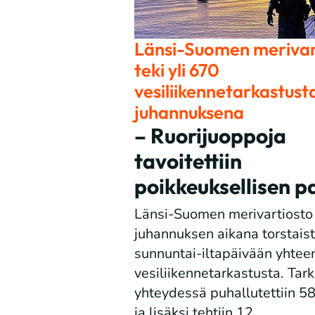
Länsi-Suomen merivar
teki yli 670
vesiliikennetarkastust
juhannuksena
– Ruorijuoppoja
tavoitettiin
poikkeuksellisen p
Länsi-Suomen merivartiosto 
juhannuksen aikana torstais
sunnuntai-iltapäivään yhte
vesiliikennetarkastusta. Tar
yhteydessä puhallutettiin 5
ja lisäksi tehtiin 12...