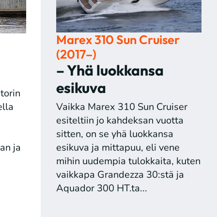
Marex 310 Sun Cruiser
(2017–)
– Yhä luokkansa
esikuva
torin
lla
Vaikka Marex 310 Sun Cruiser
esiteltiin jo kahdeksan vuotta
sitten, on se yhä luokkansa
an ja
esikuva ja mittapuu, eli vene
mihin uudempia tulokkaita, kuten
vaikkapa Grandezza 30:stä ja
Aquador 300 HT.ta...