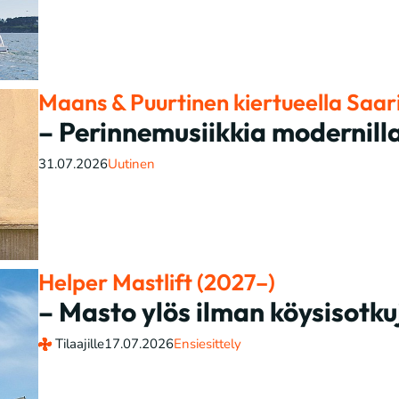
Maans & Puurtinen kiertueella Saar
– Perinnemusiikkia modernilla
31.07.2026
Uutinen
Helper Mastlift (2027–)
– Masto ylös ilman köysisotku
Tilaajille
17.07.2026
Ensiesittely