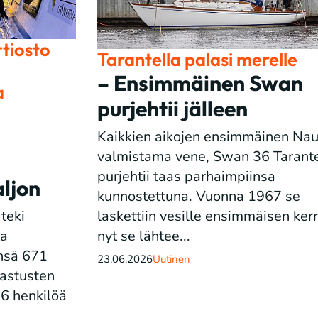
tiosto
Tarantella palasi merelle
– Ensimmäinen Swan
a
purjehtii jälleen
Kaikkien aikojen ensimmäinen Nau
valmistama vene, Swan 36 Tarante
purjehtii taas parhaimpiinsa
aljon
kunnostettuna. Vuonna 1967 se
laskettiin vesille ensimmäisen kerr
teki
nyt se lähtee...
ta
ensä 671
23.06.2026
Uutinen
kastusten
86 henkilöä