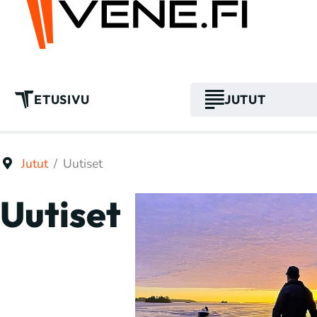
ETUSIVU
JUTUT
Jutut
Uutiset
Uutiset