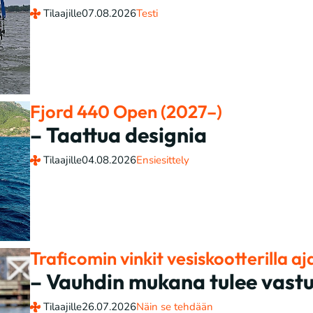
Tilaajille
07.08.2026
Testi
Fjord 440 Open (2027–)
– Taattua designia
Tilaajille
04.08.2026
Ensiesittely
Traficomin vinkit vesiskootterilla aj
– Vauhdin mukana tulee vast
Tilaajille
26.07.2026
Näin se tehdään