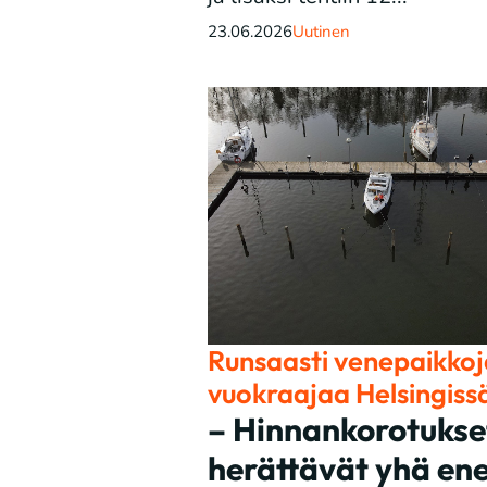
23.06.2026
Uutinen
Runsaasti venepaikkoja
vuokraajaa Helsingiss
– Hinnankorotukse
herättävät yhä e