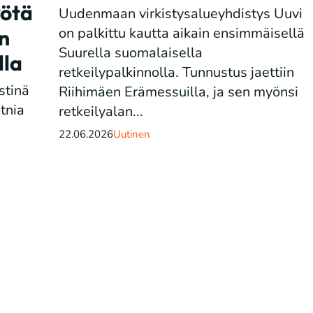
yötä
Uudenmaan virkistysalueyhdistys Uuvi
on palkittu kautta aikain ensimmäisellä
en
Suurella suomalaisella
lla
retkeilypalkinnolla. Tunnustus jaettiin
stinä
Riihimäen Erämessuilla, ja sen myönsi
tnia
retkeilyalan...
.
22.06.2026
Uutinen