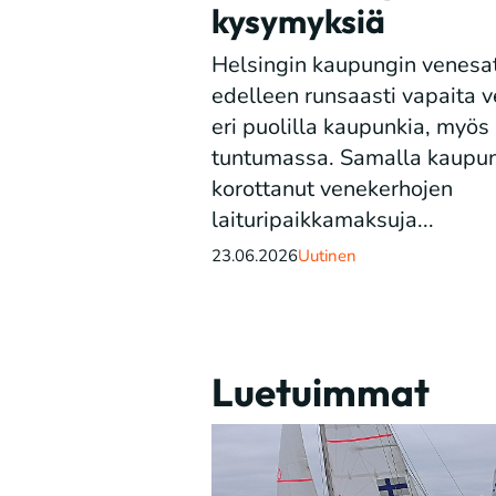
kysymyksiä
Helsingin kaupungin venesa
edelleen runsaasti vapaita 
eri puolilla kaupunkia, myös
tuntumassa. Samalla kaupun
korottanut venekerhojen
laituripaikkamaksuja...
23.06.2026
Uutinen
Luetuimmat