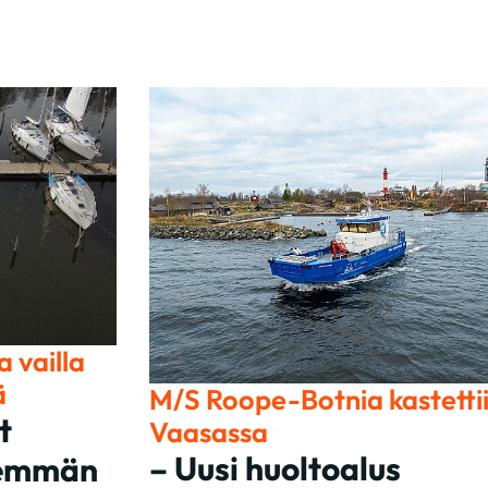
 vailla
ä
M/S Roope-Botnia kastetti
t
Vaasassa
– Uusi huoltoalus
nemmän