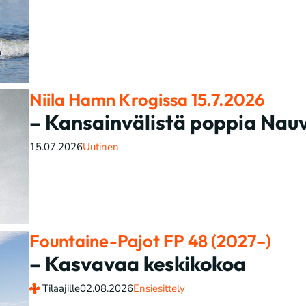
Niila Hamn Krogissa 15.7.2026
– Kansainvälistä poppia Nauv
15.07.2026
Uutinen
Fountaine-Pajot FP 48 (2027–)
– Kasvavaa keskikokoa
Tilaajille
02.08.2026
Ensiesittely