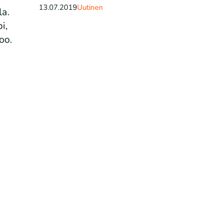
13.07.2019
Uutinen
la.
i,
oo.