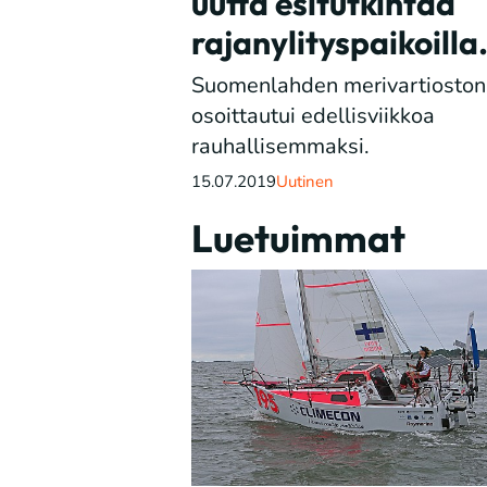
uutta esitutkintaa
rajanylityspaikoilla
Suomenlahden merivartioston 
osoittautui edellisviikkoa
rauhallisemmaksi.
15.07.2019
Uutinen
Luetuimmat