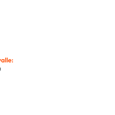
alle:
u