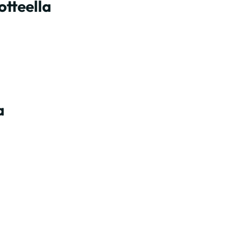
otteella
a