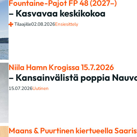
Fountaine-Pajot FP 48 (2027–)
– Kasvavaa keskikokoa
Tilaajille
02.08.2026
Ensiesittely
Niila Hamn Krogissa 15.7.2026
– Kansainvälistä poppia Nauvo
15.07.2026
Uutinen
Maans & Puurtinen kiertueella Saari