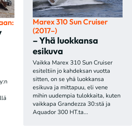
Marex 310 Sun Cruiser
aan:
(2017–)
y
– Yhä luokkansa
esikuva
Vaikka Marex 310 Sun Cruiser
esiteltiin jo kahdeksan vuotta
sitten, on se yhä luokkansa
y:n
esikuva ja mittapuu, eli vene
mihin uudempia tulokkaita, kuten
llä
vaikkapa Grandezza 30:stä ja
Aquador 300 HT.ta...