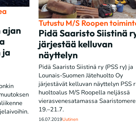
ea
Tutustu M/S Roopen toimint
 ajan
Pidä Saaristo Siistinä r
aa
järjestää kelluvan
 ja
näyttelyn
Pidä Saaristo Siistinä ry (PSS ry) ja
Lounais-Suomen Jätehuolto Oy
järjestävät kelluvan näyttelyn PSS r
jonkin
huoltoalus M/S Roopella neljässä
onmuutoksen
vierasvenesatamassa Saaristomere
aliikenne
19.–21.7.
jelaivoihin.
16.07.2019
Uutinen