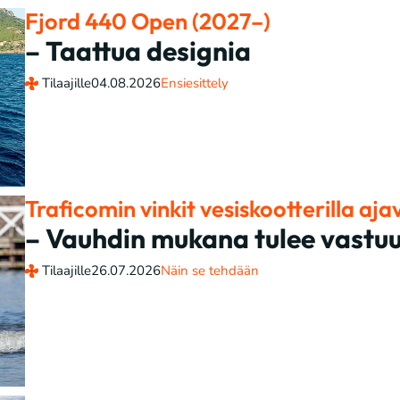
Fjord 440 Open (2027–)
– Taattua designia
Tilaajille
04.08.2026
Ensiesittely
Traficomin vinkit vesiskootterilla ajav
– Vauhdin mukana tulee vastu
Tilaajille
26.07.2026
Näin se tehdään