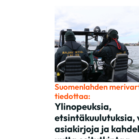
Suomenlahden merivart
tiedottaa:
Ylinopeuksia,
etsintäkuulutuksia,
asiakirjoja ja kahd