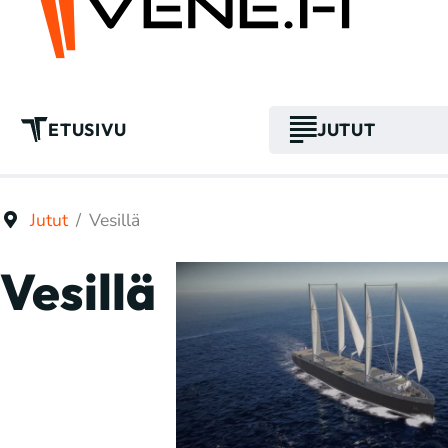
ETUSIVU
JUTUT
Jutut
Vesillä
Vesillä