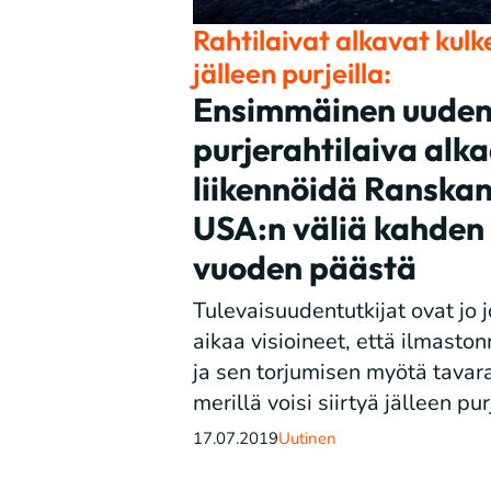
Rahtilaivat alkavat kulk
jälleen purjeilla:
Ensimmäinen uuden
purjerahtilaiva alk
liikennöidä Ranskan
USA:n väliä kahden
vuoden päästä
Tulevaisuudentutkijat ovat jo 
aikaa visioineet, että ilmast
ja sen torjumisen myötä tavar
merillä voisi siirtyä jälleen pur
17.07.2019
Uutinen