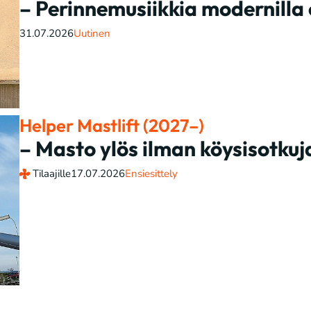
– Perinnemusiikkia modernilla 
31.07.2026
Uutinen
Helper Mastlift (2027–)
– Masto ylös ilman köysisotkuj
Tilaajille
17.07.2026
Ensiesittely