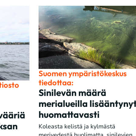
Suomen ympäristökeskus
tiedottaa:
iosto
Sinilevän määrä
merialueilla lisääntyny
huomattavasti
 vääriä
eksan
Koleasta kelistä ja kylmästä
merivedestä huolimatta, sinilevien