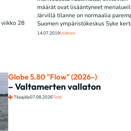
määrät ovat lisääntyneet merialueil
.
Järvillä tilanne on normaalia paremp
viikko 28
Suomen ympäristökeskus Syke kert
14.07.2019
Uutinen
Globe 5.80 "Flow" (2026–)
– Valtamerten vallaton
Tilaajille
07.08.2026
Testi