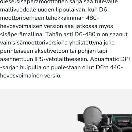
dieselsisäperämoottorien sarja saa tulevalle
mallivuodelle uuden lippulaivan, kun D6-
moottoriperheen tehokkaimman 480-
hevosvoimaisen version saa jatkossa myös
sisäperämallina. Tähän asti D6-480:n on saanut
vain sisämoottoriversiona yhdistettynä joko
perinteiseen akselivetoon tai pohjan läpi
asennettuun IPS-vetolaitteeseen. Aquamatic DPI
-sarjan huipulla on puolestaan ollut D6:n 440-
hevosvoimainen versio.