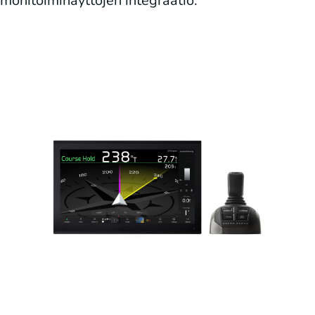
monitoiminäyttöjen integraatio.