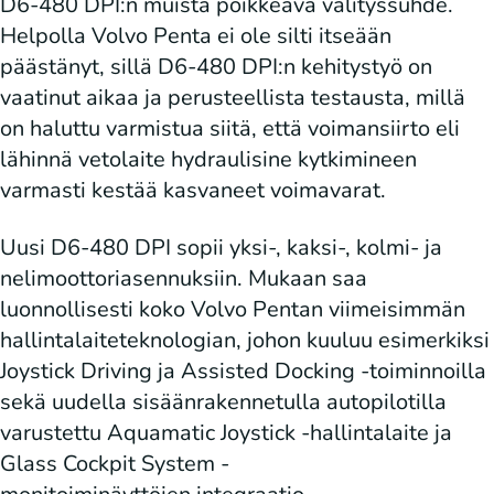
D6-480 DPI:n muista poikkeava välityssuhde.
Helpolla Volvo Penta ei ole silti itseään
päästänyt, sillä D6-480 DPI:n kehitystyö on
vaatinut aikaa ja perusteellista testausta, millä
on haluttu varmistua siitä, että voimansiirto eli
lähinnä vetolaite hydraulisine kytkimineen
varmasti kestää kasvaneet voimavarat.
Uusi D6-480 DPI sopii yksi-, kaksi-, kolmi- ja
nelimoottoriasennuksiin. Mukaan saa
luonnollisesti koko Volvo Pentan viimeisimmän
hallintalaiteteknologian, johon kuuluu esimerkiksi
Joystick Driving ja Assisted Docking -toiminnoilla
sekä uudella sisäänrakennetulla autopilotilla
varustettu Aquamatic Joystick -hallintalaite ja
Glass Cockpit System -