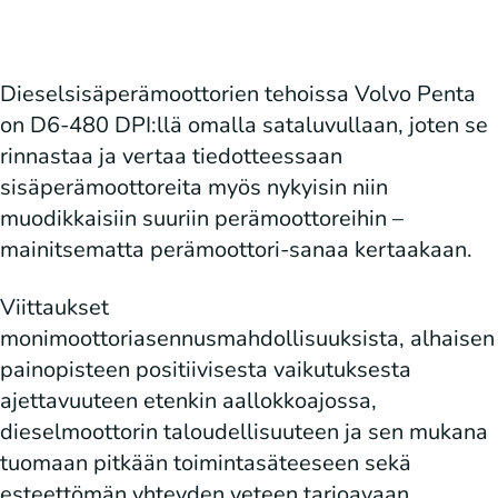
Dieselsisäperämoottorien tehoissa Volvo Penta
on D6-480 DPI:llä omalla sataluvullaan, joten se
rinnastaa ja vertaa tiedotteessaan
sisäperämoottoreita myös nykyisin niin
muodikkaisiin suuriin perämoottoreihin –
mainitsematta perämoottori-sanaa kertaakaan.
Viittaukset
monimoottoriasennusmahdollisuuksista, alhaisen
painopisteen positiivisesta vaikutuksesta
ajettavuuteen etenkin aallokkoajossa,
dieselmoottorin taloudellisuuteen ja sen mukana
tuomaan pitkään toimintasäteeseen sekä
esteettömän yhteyden veteen tarjoavaan