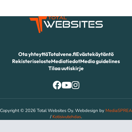
Ota yhteyttä
Totalvene.fi
Evästekäytäntö
Rekisteriseloste
Mediatiedot
Media guidelines
Tilaa uutiskirje
Copyright © 2026 Total Websites Oy. Webdesign by
MediaSPREA
/
Kotisivutehdas
.