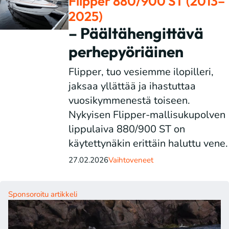
Flipper 880/900 ST (2013–
2025)
– Päältähengittävä
perhepyöriäinen
Flipper, tuo vesiemme ilopilleri,
jaksaa yllättää ja ihastuttaa
vuosikymmenestä toiseen.
Nykyisen Flipper-mallisukupolven
lippulaiva 880/900 ST on
käytettynäkin erittäin haluttu vene.
27.02.2026
Vaihtoveneet
Sponsoroitu artikkeli