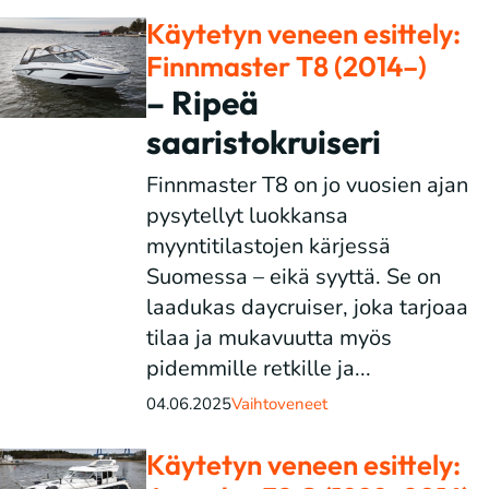
Käytetyn veneen esittely:
Finnmaster T8 (2014–)
– Ripeä
saaristokruiseri
Finnmaster T8 on jo vuosien ajan
pysytellyt luokkansa
myyntitilastojen kärjessä
Suomessa – eikä syyttä. Se on
laadukas daycruiser, joka tarjoaa
tilaa ja mukavuutta myös
pidemmille retkille ja...
04.06.2025
Vaihtoveneet
Käytetyn veneen esittely: