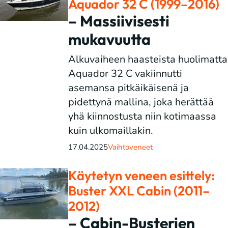
Aquador 32 C (1999–2016)
– Massiivisesti
mukavuutta
Alkuvaiheen haasteista huolimatta
Aquador 32 C vakiinnutti
asemansa pitkäikäisenä ja
pidettynä mallina, joka herättää
yhä kiinnostusta niin kotimaassa
kuin ulkomaillakin.
17.04.2025
Vaihtoveneet
Käytetyn veneen esittely:
Buster XXL Cabin (2011–
2012)
– Cabin-Busterien