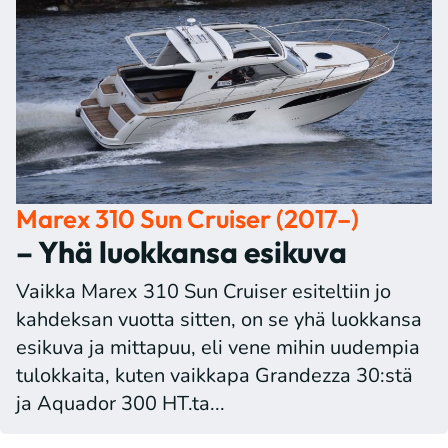
Marex 310 Sun Cruiser (2017–)
– Yhä luokkansa esikuva
Vaikka Marex 310 Sun Cruiser esiteltiin jo
kahdeksan vuotta sitten, on se yhä luokkansa
esikuva ja mittapuu, eli vene mihin uudempia
tulokkaita, kuten vaikkapa Grandezza 30:stä
ja Aquador 300 HT.ta...