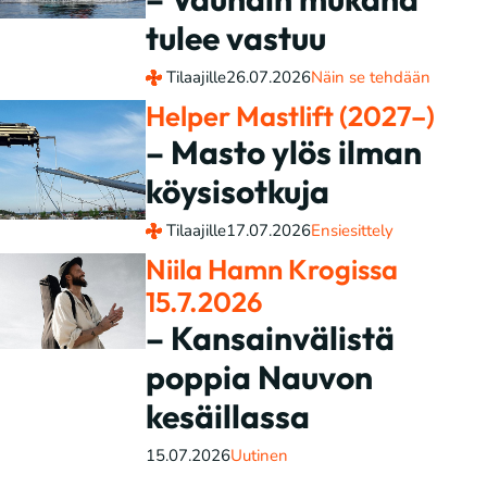
tulee vastuu
Tilaajille
26.07.2026
Näin se tehdään
Helper Mastlift (2027–)
– Masto ylös ilman
köysisotkuja
Tilaajille
17.07.2026
Ensiesittely
Niila Hamn Krogissa
15.7.2026
– Kansainvälistä
poppia Nauvon
kesäillassa
15.07.2026
Uutinen