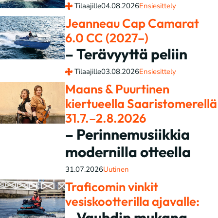
Tilaajille
04.08.2026
Ensiesittely
Jeanneau Cap Camarat
6.0 CC (2027–)
– Terävyyttä peliin
Tilaajille
03.08.2026
Ensiesittely
Maans & Puurtinen
kiertueella Saaristomerellä
31.7.–2.8.2026
– Perinnemusiikkia
modernilla otteella
31.07.2026
Uutinen
Traficomin vinkit
vesiskootterilla ajavalle:
– Vauhdin mukana