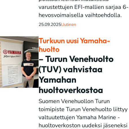
varustettujen EFI-mallien sarjaa 6-
hevosvoimaisella vaihtoehdolla.
25.09.2025
Uutinen
Turkuun uusi Yamaha-
huolto
– Turun Venehuolto
(TUV) vahvistaa
Yamahan
huoltoverkostoa
Suomen Venehuollon Turun
toimipiste Turun Venehuolto liittyy
valtuutettujen Yamaha Marine -
huoltoverkoston uudeksi jäseneksi