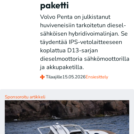
paketti
Volvo Penta on julkistanut
huviveneisiin tarkoitetun diesel-
sähköisen hybridivoimalinjan. Se
täydentää IPS-vetolaitteeseen
koplattua D13-sarjan
dieselmoottoria sähkömoottorilla
ja akkupaketilla.
Tilaajille
15.05.2026
Ensiesittely
Sponsoroitu artikkeli