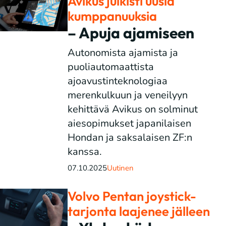
Avikus julkisti uusia
kumppanuuksia
– Apuja ajamiseen
Autonomista ajamista ja
puoliautomaattista
ajoavustinteknologiaa
merenkulkuun ja veneilyyn
kehittävä Avikus on solminut
aiesopimukset japanilaisen
Hondan ja saksalaisen ZF:n
kanssa.
07.10.2025
Uutinen
Volvo Pentan joystick-
tarjonta laajenee jälleen