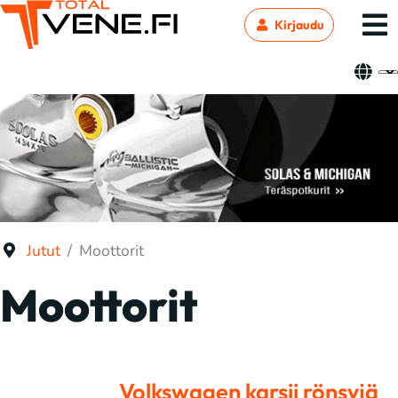
Kirjaudu
Jutut
Moottorit
Moottorit
Volkswagen karsii rönsyjä