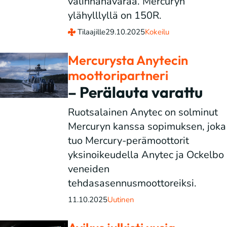
valinnanavaraa. Mercuryn
ylähylllyllä on 150R.
Tilaajille
29.10.2025
Kokeilu
Mercurysta Anytecin
moottoripartneri
– Perälauta varattu
Ruotsalainen Anytec on solminut
Mercuryn kanssa sopimuksen, joka
tuo Mercury-perämoottorit
yksinoikeudella Anytec ja Ockelbo
veneiden
tehdasasennusmoottoreiksi.
11.10.2025
Uutinen