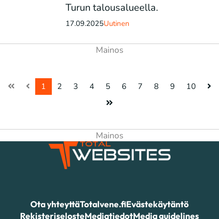
Turun talousalueella.
17.09.2025
Uutinen
1
2
3
4
5
6
7
8
9
10
Ota yhteyttä
Totalvene.fi
Evästekäytäntö
Rekisteriseloste
Mediatiedot
Media guidelines