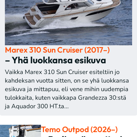
Marex 310 Sun Cruiser (2017–)
– Yhä luokkansa esikuva
Vaikka Marex 310 Sun Cruiser esiteltiin jo
kahdeksan vuotta sitten, on se yhä luokkansa
esikuva ja mittapuu, eli vene mihin uudempia
tulokkaita, kuten vaikkapa Grandezza 30:stä
ja Aquador 300 HT.ta...
Temo Outpod (2026–)