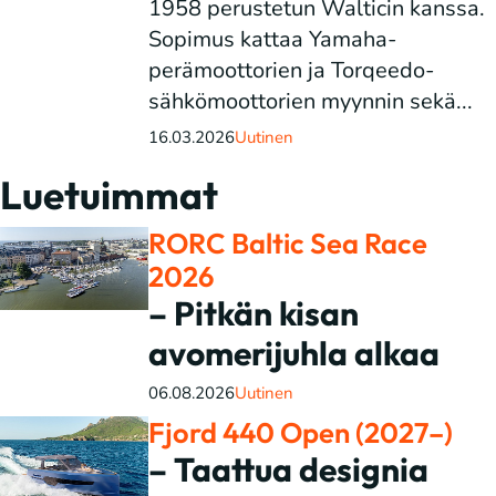
1958 perustetun Walticin kanssa.
Sopimus kattaa Yamaha-
perämoottorien ja Torqeedo-
sähkömoottorien myynnin sekä...
16.03.2026
Uutinen
Luetuimmat
RORC Baltic Sea Race
2026
– Pitkän kisan
avomerijuhla alkaa
06.08.2026
Uutinen
Fjord 440 Open (2027–)
– Taattua designia