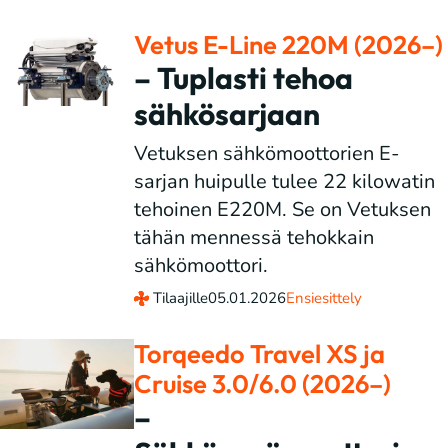
Vetus E-Line 220M (2026–)
– Tuplasti tehoa
sähkösarjaan
Vetuksen sähkömoottorien E-
sarjan huipulle tulee 22 kilowatin
tehoinen E220M. Se on Vetuksen
tähän mennessä tehokkain
sähkömoottori.
Tilaajille
05.01.2026
Ensiesittely
Torqeedo Travel XS ja
Cruise 3.0/6.0 (2026–)
–