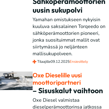
Sähköperämoottorien
uusin sukupolvi
Yamahan omistukseen nykyisin
kuuluva saksalainen Torqeedo on
sähköperämoottorien pioneeri,
jonka suosituimmat mallit ovat
siirtymässä jo neljänteen
mallisukupolveen.
Tilaajille
09.12.2025
Ensiesittely
Oxe Dieselille uusi
moottoripartneri
– Sisuskalut vaihtoon
Oxe Diesel valmistaa
dieselperämoottorinsa jatkossa