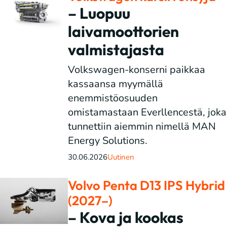
– Luopuu
laivamoottorien
valmistajasta
Volkswagen-konserni paikkaa
kassaansa myymällä
enemmistöosuuden
omistamastaan Everllencestä, joka
tunnettiin aiemmin nimellä MAN
Energy Solutions.
30.06.2026
Uutinen
Volvo Penta D13 IPS Hybrid
(2027–)
– Kova ja kookas