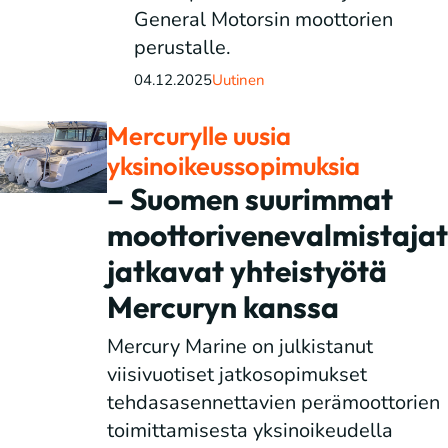
General Motorsin moottorien
perustalle.
04.12.2025
Uutinen
Mercurylle uusia
yksinoikeussopimuksia
– Suomen suurimmat
moottorivenevalmistajat
jatkavat yhteistyötä
Mercuryn kanssa
Mercury Marine on julkistanut
viisivuotiset jatkosopimukset
tehdasasennettavien perämoottorien
toimittamisesta yksinoikeudella