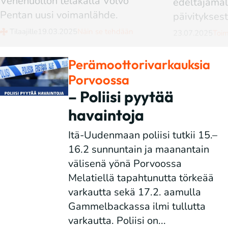
edeltäjämalli 410:n
päivityksestä...
23.07.2025
Toimitus suosittelee
Perämoottorivarkauksia
Porvoossa
– Poliisi pyytää
havaintoja
Itä-Uudenmaan poliisi tutkii 15.–
16.2 sunnuntain ja maanantain
välisenä yönä Porvoossa
Melatiellä tapahtunutta törkeää
varkautta sekä 17.2. aamulla
Gammelbackassa ilmi tullutta
varkautta. Poliisi on...