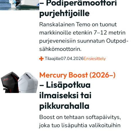
– Podiperämoottori
purjehtijoille
Ranskalainen Temo on tuonut
markkinoille etenkin 7–12 metrin
purjeveneisiin suunnatun Outpod-
sähkömoottorin.
Tilaajille
07.04.2026
Ensiesittely
Mercury Boost (2026–)
– Lisäpotkua
ilmaiseksi tai
pikkurahalla
Boost on tehtaan softapäivitys,
joka tuo lisäpuhtia valikoituihin