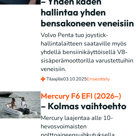
– Yhden käden
hallintaa yhden
bensakoneen veneisiin
Volvo Penta tuo joystick-
hallintalaitteen saataville myös
yhdellä bensiinikäyttöisellä V8-
sisäperämoottorilla varustettuihin
veneisiin.
Tilaajille
03.10.2025
Ensiesittely
Mercury F6 EFI (2026–)
– Kolmas vaihtoehto
Mercury laajentaa alle 10-
hevosvoimaisten
polttoaineensuihkutuksella