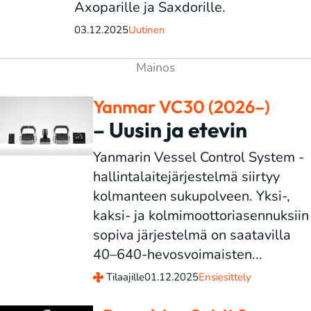
Axoparille ja Saxdorille.
03.12.2025
Uutinen
Yanmar VC30 (2026–)
– Uusin ja etevin
Yanmarin Vessel Control System -
hallintalaitejärjestelmä siirtyy
kolmanteen sukupolveen. Yksi-,
kaksi- ja kolmimoottoriasennuksiin
sopiva järjestelmä on saatavilla
40–640-hevosvoimaisten...
Tilaajille
01.12.2025
Ensiesittely