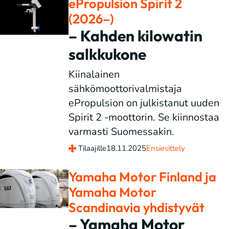
ePropulsion Spirit 2
(2026–)
– Kahden kilowatin
salkkukone
Kiinalainen
sähkömoottorivalmistaja
ePropulsion on julkistanut uuden
Spirit 2 -moottorin. Se kiinnostaa
varmasti Suomessakin.
Tilaajille
18.11.2025
Ensiesittely
Yamaha Motor Finland ja
Yamaha Motor
Scandinavia yhdistyvät
– Yamaha Motor