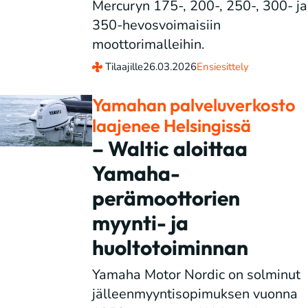
Mercuryn 175-, 200-, 250-, 300- ja
350-hevosvoimaisiin
moottorimalleihin.
Tilaajille
26.03.2026
Ensiesittely
Yamahan palveluverkosto
laajenee Helsingissä
– Waltic aloittaa
Yamaha-
perämoottorien
myynti- ja
huoltotoiminnan
Yamaha Motor Nordic on solminut
jälleenmyyntisopimuksen vuonna