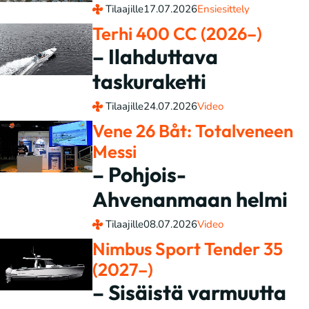
Tilaajille
17.07.2026
Ensiesittely
Terhi 400 CC (2026–)
– Ilahduttava
taskuraketti
Tilaajille
24.07.2026
Video
Vene 26 Båt: Totalveneen
Messi
– Pohjois-
Ahvenanmaan helmi
Tilaajille
08.07.2026
Video
Nimbus Sport Tender 35
(2027–)
– Sisäistä varmuutta