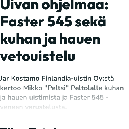
Uivan ohjelmaa:
Faster 545 sekä
kuhan ja hauen
vetouistelu
Jar Kostamo Finlandia-uistin Oy:stä
kertoo Mikko "Peltsi" Peltolalle kuhan
ja hauen uistimista ja Faster 545 -
veneen varustelusta.