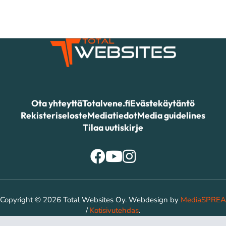
Ota yhteyttä
Totalvene.fi
Evästekäytäntö
Rekisteriseloste
Mediatiedot
Media guidelines
Tilaa uutiskirje
Copyright © 2026 Total Websites Oy. Webdesign by
MediaSPREA
/
Kotisivutehdas
.