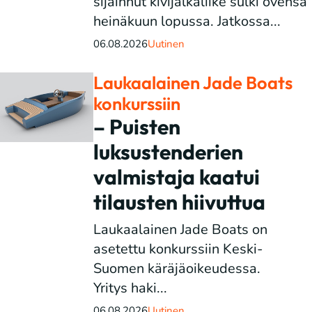
sijainnut kivijalkaliike sulki ovensa
heinäkuun lopussa. Jatkossa...
06.08.2026
Uutinen
Laukaalainen Jade Boats
konkurssiin
– Puisten
luksustenderien
valmistaja kaatui
tilausten hiivuttua
Laukaalainen Jade Boats on
asetettu konkurssiin Keski-
Suomen käräjäoikeudessa.
Yritys haki...
06.08.2026
Uutinen