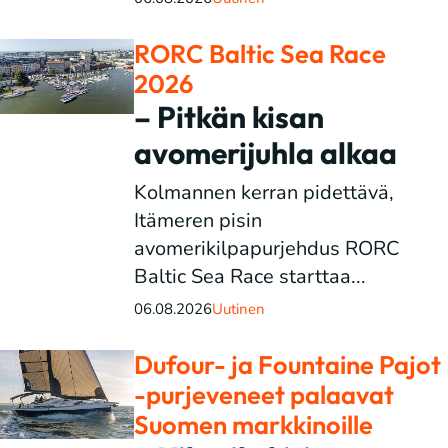
RORC Baltic Sea Race
2026
– Pitkän kisan
avomerijuhla alkaa
Kolmannen kerran pidettävä,
Itämeren pisin
avomerikilpapurjehdus RORC
Baltic Sea Race starttaa...
06.08.2026
Uutinen
Dufour- ja Fountaine Pajot
-purjeveneet palaavat
Suomen markkinoille