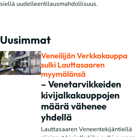
siellä uudelleentilausmahdollisuus.
Uusimmat
Veneilijän Verkkokauppa
sulki Lauttasaaren
myymälänsä
– Venetarvikkeiden
kivijalkakauppojen
määrä vähenee
yhdellä
Lauttasaaren Veneentekijäntiellä