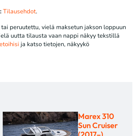
:
Tilausehdot
.
n tai peruutettu, vielä maksetun jakson loppuun
ielä uutta tilausta vaan nappi näkyy tekstillä
etoihisi
ja katso tietojen, näkyykö
Marex 310
Sun Cruiser
(2017–)