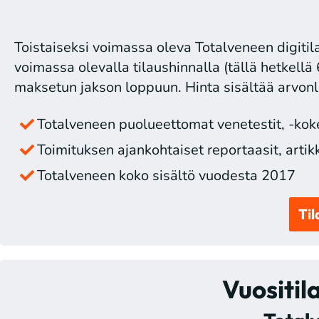
Toistaiseksi voimassa oleva Totalveneen digitila
voimassa olevalla tilaushinnalla (tällä hetkellä 
maksetun jakson loppuun. Hinta sisältää arvonl
Totalveneen puolueettomat venetestit, -kokei
Toimituksen ajankohtaiset reportaasit, artikke
Totalveneen koko sisältö vuodesta 2017
Til
Vuositil