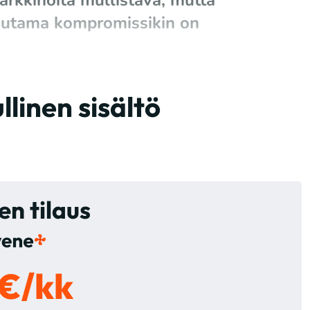
arkkinoita mullistava, mutta
uutama kompromissikin on
linen sisältö
n tilaus
 €/kk