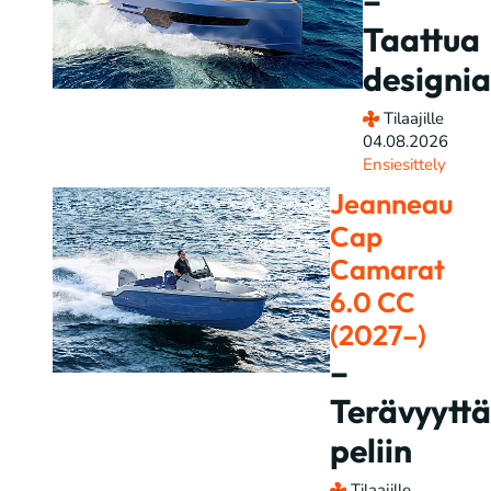
–
Taattua
designia
Tilaajille
04.08.2026
Ensiesittely
Jeanneau
Cap
Camarat
6.0 CC
(2027–)
–
Terävyyttä
peliin
Tilaajille