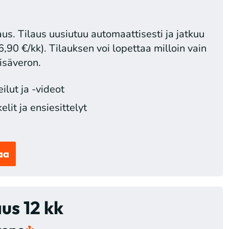
us. Tilaus uusiutuu automaattisesti ja jatkuu
6,90 €/kk). Tilauksen voi lopettaa milloin vain
isäveron.
lut ja -videot
lit ja ensiesittelyt
aa
aus 12 kk