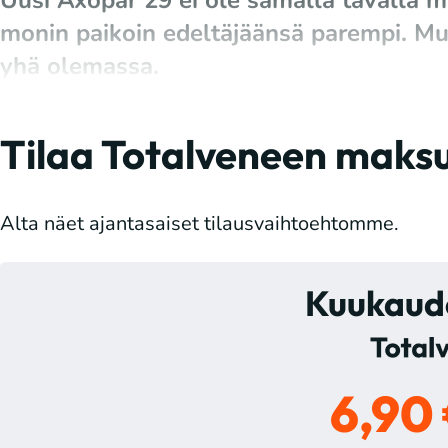
Uusi Axopar 29 ei ole samalla tavalla m
monin paikoin edeltäjäänsä parempi. M
yhä olemassa.
Tilaa Totalveneen maksul
Alta näet ajantasaiset tilausvaihtoehtomme.
Kuukaude
6,90