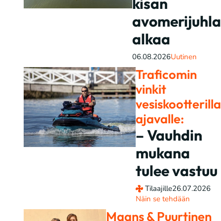
kisan
avomerijuhla
alkaa
06.08.2026
Uutinen
Traficomin
vinkit
vesiskootterilla
ajavalle:
– Vauhdin
mukana
tulee vastuu
Tilaajille
26.07.2026
Näin se tehdään
Maans & Puurtinen