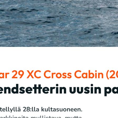
r 29 XC Cross Cabin (
endsetterin uusin p
ellyllä 28:lla kultasuoneen.