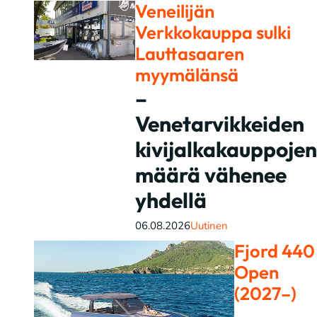
Veneilijän
Verkkokauppa sulki
Lauttasaaren
myymälänsä
–
Venetarvikkeiden
kivijalkakauppojen
määrä vähenee
yhdellä
06.08.2026
Uutinen
Fjord 440
Open
(2027–)