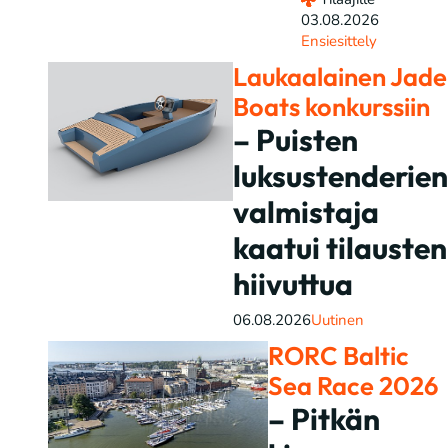
03.08.2026
Ensiesittely
Laukaalainen Jade
Boats konkurssiin
– Puisten
luksustenderien
valmistaja
kaatui tilausten
hiivuttua
06.08.2026
Uutinen
RORC Baltic
Sea Race 2026
– Pitkän