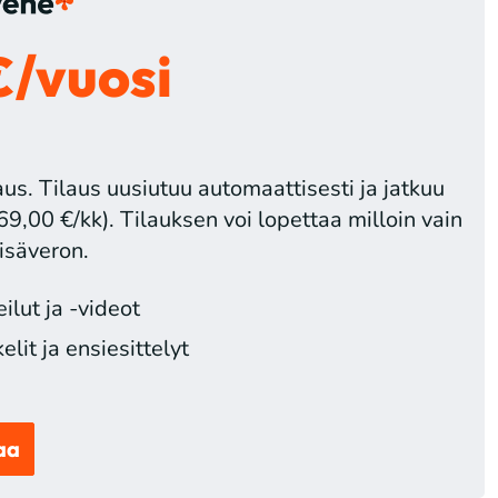
€/vuosi
us. Tilaus uusiutuu automaattisesti ja jatkuu
69,00 €/kk). Tilauksen voi lopettaa milloin vain
isäveron.
lut ja -videot
lit ja ensiesittelyt
aa