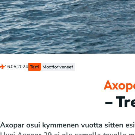
16.05.2024
Testi
Moottoriveneet
Axopa
– Tr
Axopar osui kymmenen vuotta sitten esit