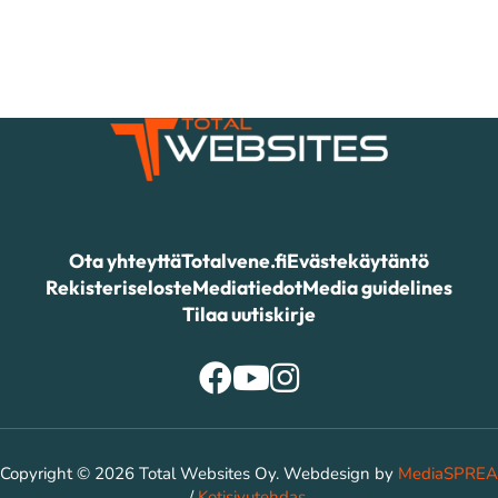
Ota yhteyttä
Totalvene.fi
Evästekäytäntö
Rekisteriseloste
Mediatiedot
Media guidelines
Tilaa uutiskirje
Copyright © 2026 Total Websites Oy. Webdesign by
MediaSPREA
/
Kotisivutehdas
.