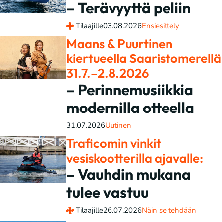
– Terävyyttä peliin
Tilaajille
03.08.2026
Ensiesittely
Maans & Puurtinen
kiertueella Saaristomerellä
31.7.–2.8.2026
– Perinnemusiikkia
modernilla otteella
31.07.2026
Uutinen
Traficomin vinkit
vesiskootterilla ajavalle:
– Vauhdin mukana
tulee vastuu
Tilaajille
26.07.2026
Näin se tehdään