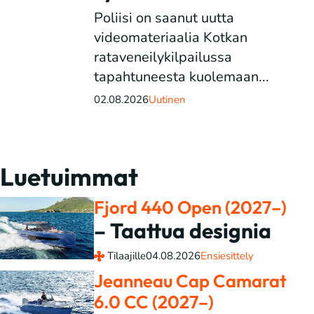
Poliisi on saanut uutta
videomateriaalia Kotkan
rataveneilykilpailussa
tapahtuneesta kuolemaan...
02.08.2026
Uutinen
Luetuimmat
Fjord 440 Open (2027–)
– Taattua designia
Tilaajille
04.08.2026
Ensiesittely
Jeanneau Cap Camarat
6.0 CC (2027–)