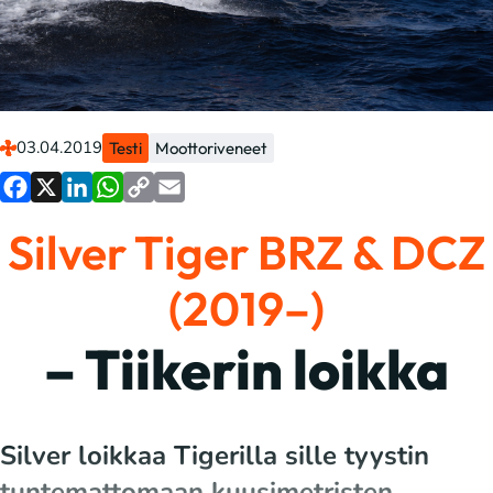
03.04.2019
Testi
Moottoriveneet
Facebook
X
LinkedIn
WhatsApp
Copy
Email
Silver Tiger BRZ & DCZ
Link
(2019–)
– Tiikerin loikka
Silver loikkaa Tigerilla sille tyystin
tuntemattomaan kuusimetristen