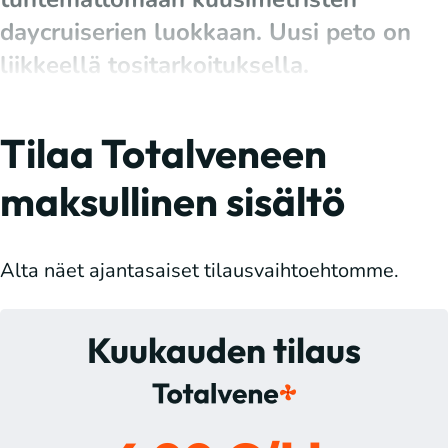
daycruiserien luokkaan. Uusi peto on
liikkeellä tositarkoituksella.
Tilaa Totalveneen
maksullinen sisältö
Alta näet ajantasaiset tilausvaihtoehtomme.
Kuukauden tilaus