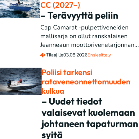
CC (2027–)
– Terävyyttä peliin
Cap Camarat -pulpettiveneiden
mallisarja on ollut ranskalaisen
Jeanneaun moottorivenetarjonnan...
Tilaajille
03.08.2026
Ensiesittely
Poliisi tarkensi
rataveneonnettomuuden
kulkua
– Uudet tiedot
valaisevat kuolemaan
johtaneen tapaturman
syitä