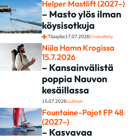
Helper Mastlift (2027–)
– Masto ylös ilman
köysisotkuja
Tilaajille
17.07.2026
Ensiesittely
Niila Hamn Krogissa
15.7.2026
– Kansainvälistä
poppia Nauvon
kesäillassa
15.07.2026
Uutinen
Fountaine-Pajot FP 48
(2027–)
– Kasvavaa