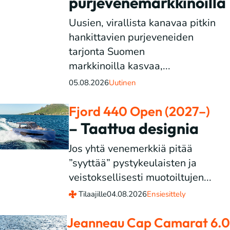
purjevenemarkkinoilla
Uusien, virallista kanavaa pitkin
hankittavien purjeveneiden
tarjonta Suomen
markkinoilla kasvaa,...
05.08.2026
Uutinen
Fjord 440 Open (2027–)
– Taattua designia
Jos yhtä venemerkkiä pitää
”syyttää” pystykeulaisten ja
veistoksellisesti muotoiltujen...
Tilaajille
04.08.2026
Ensiesittely
Jeanneau Cap Camarat 6.0