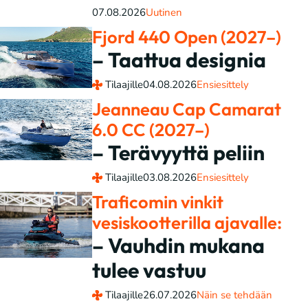
07.08.2026
Uutinen
Fjord 440 Open (2027–)
– Taattua designia
Tilaajille
04.08.2026
Ensiesittely
Jeanneau Cap Camarat
6.0 CC (2027–)
– Terävyyttä peliin
Tilaajille
03.08.2026
Ensiesittely
Traficomin vinkit
vesiskootterilla ajavalle:
– Vauhdin mukana
tulee vastuu
Tilaajille
26.07.2026
Näin se tehdään