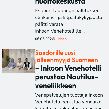
huoltokeskusta
Espoon kaupunginhallituksen
elinkeino- ja kilpailukykyjaosto
päätti varata
Inkoon Venehotellille...
06.06.2026
Uutinen
Saxdorille uusi
jälleenmyyjä Suomeen
– Inkoon Venehotelli
perustaa Nautilux-
veneliikkeen
Venepalvelujen tuottaja Inkoon
Venehotelli perustaa veneliike
Nautiluxin, joka aloittaa uusien...