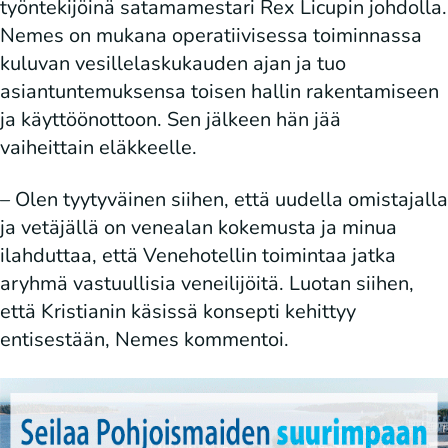
työntekijöinä satamamestari Rex Licupin johdolla.
Nemes on mukana operatiivisessa toiminnassa
kuluvan vesillelaskukauden ajan ja tuo
asiantuntemuksensa toisen hallin rakentamiseen
ja käyttöönottoon. Sen jälkeen hän jää
vaiheittain eläkkeelle.
– Olen tyytyväinen siihen, että uudella omistajalla
ja vetäjällä on venealan kokemusta ja minua
ilahduttaa, että Venehotellin toimintaa jatka
aryhmä vastuullisia veneilijöitä. Luotan siihen,
että Kristianin käsissä konsepti kehittyy
entisestään, Nemes kommentoi.