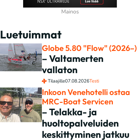
Luetuimmat
Globe 5.80 "Flow" (2026–)
– Valtamerten
vallaton
Tilaajille
07.08.2026
Testi
Inkoon Venehotelli ostaa
MRC-Boat Servicen
– Telakka- ja
huoltopalveluiden
keskittyminen jatkuu