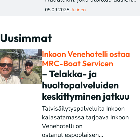
05.09.2025
Uutinen
Uusimmat
Inkoon Venehotelli ostaa
MRC-Boat Servicen
– Telakka- ja
huoltopalveluiden
keskittyminen jatkuu
Talvisäilytyspalveluita Inkoon
kalasatamassa tarjoava Inkoon
Venehotelli on
ostanut espoolaisen...