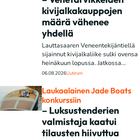
kivijalkakauppojen
määrä vähenee
yhdellä
Lauttasaaren Veneentekijäntiellä
sijainnut kivijalkaliike sulki ovensa
heinäkuun lopussa. Jatkossa...
06.08.2026
Uutinen
Laukaalainen Jade Boats
konkurssiin
– Luksustenderien
valmistaja kaatui
tilausten hiivuttua