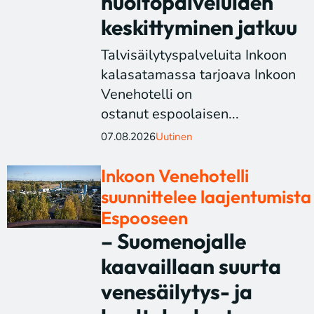
huoltopalveluiden
keskittyminen jatkuu
Talvisäilytyspalveluita Inkoon
kalasatamassa tarjoava Inkoon
Venehotelli on
ostanut espoolaisen...
07.08.2026
Uutinen
Inkoon Venehotelli
suunnittelee laajentumista
Espooseen
– Suomenojalle
kaavaillaan suurta
venesäilytys- ja