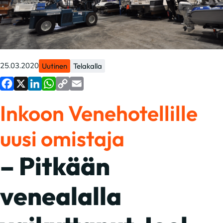
25.03.2020
Uutinen
Telakalla
Facebook
X
LinkedIn
WhatsApp
Copy
Email
Inkoon Venehotellille
Link
uusi omistaja
– Pitkään
venealalla