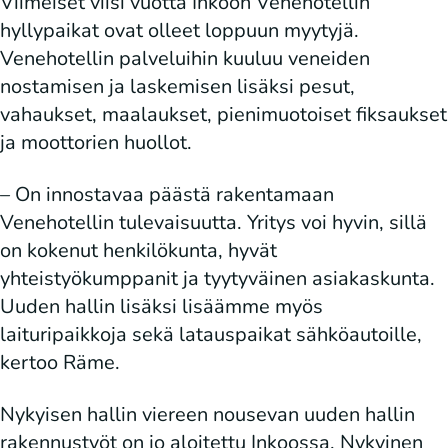
Viimeiset viisi vuotta Inkoon Venehotellin
hyllypaikat ovat olleet loppuun myytyjä.
Venehotellin palveluihin kuuluu veneiden
nostamisen ja laskemisen lisäksi pesut,
vahaukset, maalaukset, pienimuotoiset fiksaukset
ja moottorien huollot.
– On innostavaa päästä rakentamaan
Venehotellin tulevaisuutta. Yritys voi hyvin, sillä
on kokenut henkilökunta, hyvät
yhteistyökumppanit ja tyytyväinen asiakaskunta.
Uuden hallin lisäksi lisäämme myös
laituripaikkoja sekä latauspaikat sähköautoille,
kertoo Räme.
Nykyisen hallin viereen nousevan uuden hallin
rakennustyöt on jo aloitettu Inkoossa. Nykyinen