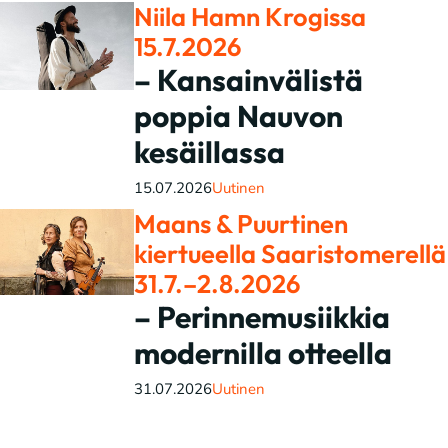
Niila Hamn Krogissa
15.7.2026
– Kansainvälistä
poppia Nauvon
kesäillassa
15.07.2026
Uutinen
Maans & Puurtinen
kiertueella Saaristomerellä
31.7.–2.8.2026
– Perinnemusiikkia
modernilla otteella
31.07.2026
Uutinen