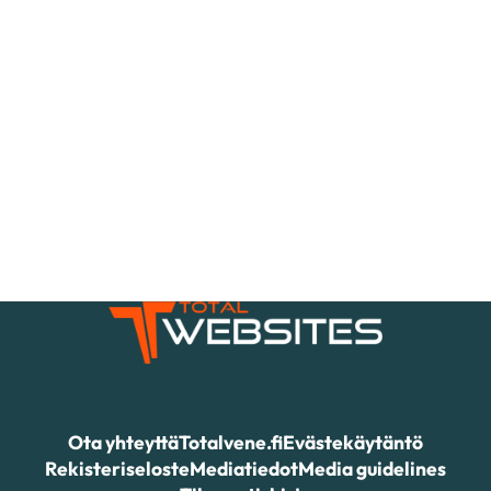
Ota yhteyttä
Totalvene.fi
Evästekäytäntö
Rekisteriseloste
Mediatiedot
Media guidelines