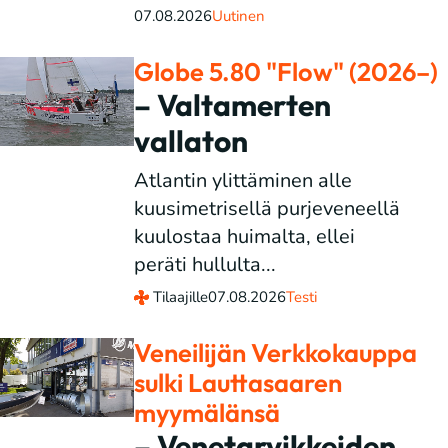
07.08.2026
Uutinen
Globe 5.80 "Flow" (2026–)
– Valtamerten
vallaton
Atlantin ylittäminen alle
kuusimetrisellä purjeveneellä
kuulostaa huimalta, ellei
peräti hullulta...
Tilaajille
07.08.2026
Testi
Veneilijän Verkkokauppa
sulki Lauttasaaren
myymälänsä
– Venetarvikkeiden