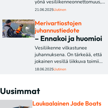
yönä vesiliikenneonnettomuus,...
21.06.2025
Uutinen
Merivartiostojen
juhannustiedote
– Ennakoi ja huomioi
Vesiliikenne vilkastunee
juhannuksena. On tärkeää, että
jokainen vesillä liikkuva toimii...
18.06.2025
Uutinen
Uusimmat
Laukaalainen Jade Boats