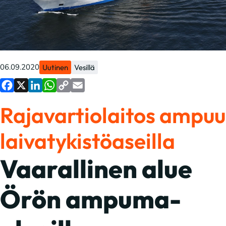
06.09.2020
Uutinen
Vesillä
Facebook
X
LinkedIn
WhatsApp
Copy
Email
Rajavartiolaitos ampuu
Link
laivatykistöaseilla
Vaarallinen alue
Örön ampuma-