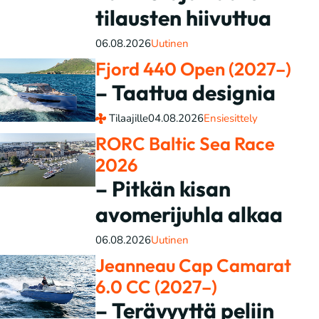
tilausten hiivuttua
06.08.2026
Uutinen
Fjord 440 Open (2027–)
– Taattua designia
Tilaajille
04.08.2026
Ensiesittely
RORC Baltic Sea Race
2026
– Pitkän kisan
avomerijuhla alkaa
06.08.2026
Uutinen
Jeanneau Cap Camarat
6.0 CC (2027–)
– Terävyyttä peliin