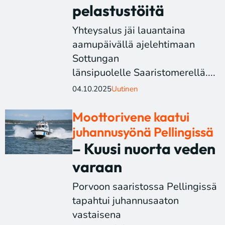
pelastustöitä
Yhteysalus jäi lauantaina
aamupäivällä ajelehtimaan
Sottungan
länsipuolelle Saaristomerellä....
04.10.2025
Uutinen
Moottorivene kaatui
juhannusyönä Pellingissä
– Kuusi nuorta veden
varaan
Porvoon saaristossa Pellingissä
tapahtui juhannusaaton
vastaisena