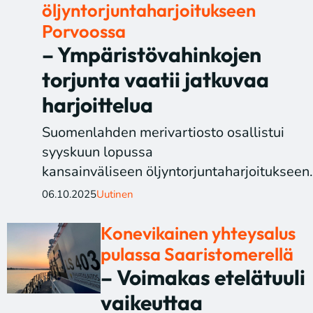
öljyntorjuntaharjoitukseen
Porvoossa
– Ympäristövahinkojen
torjunta vaatii jatkuvaa
harjoittelua
Suomenlahden merivartiosto osallistui
syyskuun lopussa
kansainväliseen öljyntorjuntaharjoitukseen.
06.10.2025
Uutinen
Konevikainen yhteysalus
pulassa Saaristomerellä
– Voimakas etelätuuli
vaikeuttaa