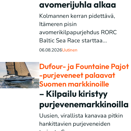
avomerijuhla alkaa
Kolmannen kerran pidettävä,
Itämeren pisin
avomerikilpapurjehdus RORC
Baltic Sea Race starttaa...
06.08.2026
Uutinen
Dufour- ja Fountaine Pajot
-purjeveneet palaavat
Suomen markkinoille
– Kilpailu kiristyy
purjevenemarkkinoilla
Uusien, virallista kanavaa pitkin
hankittavien purjeveneiden