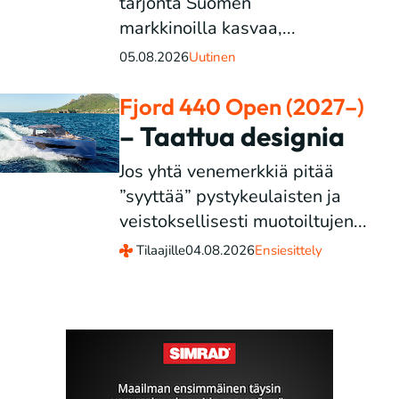
tarjonta Suomen
markkinoilla kasvaa,...
05.08.2026
Uutinen
Fjord 440 Open (2027–)
– Taattua designia
Jos yhtä venemerkkiä pitää
”syyttää” pystykeulaisten ja
veistoksellisesti muotoiltujen...
Tilaajille
04.08.2026
Ensiesittely