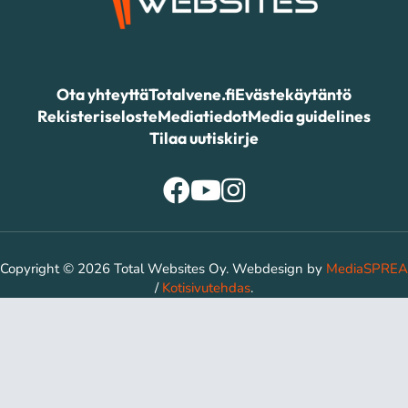
Ota yhteyttä
Totalvene.fi
Evästekäytäntö
Rekisteriseloste
Mediatiedot
Media guidelines
Tilaa uutiskirje
Copyright © 2026 Total Websites Oy. Webdesign by
MediaSPREA
/
Kotisivutehdas
.