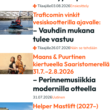
Tilaajille
03.08.2026
Ensiesittely
Traficomin vinkit
vesiskootterilla ajavalle:
– Vauhdin mukana
tulee vastuu
Tilaajille
26.07.2026
Näin se tehdään
Maans & Puurtinen
kiertueella Saaristomerellä
31.7.–2.8.2026
– Perinnemusiikkia
modernilla otteella
31.07.2026
Uutinen
Helper Mastlift (2027–)