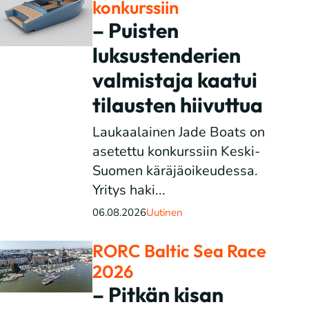
konkurssiin
– Puisten
luksustenderien
valmistaja kaatui
tilausten hiivuttua
Laukaalainen Jade Boats on
asetettu konkurssiin Keski-
Suomen käräjäoikeudessa.
Yritys haki...
06.08.2026
Uutinen
RORC Baltic Sea Race
2026
– Pitkän kisan