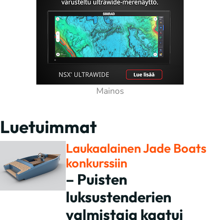
Luetuimmat
Laukaalainen Jade Boats
konkurssiin
– Puisten
luksustenderien
valmistaja kaatui