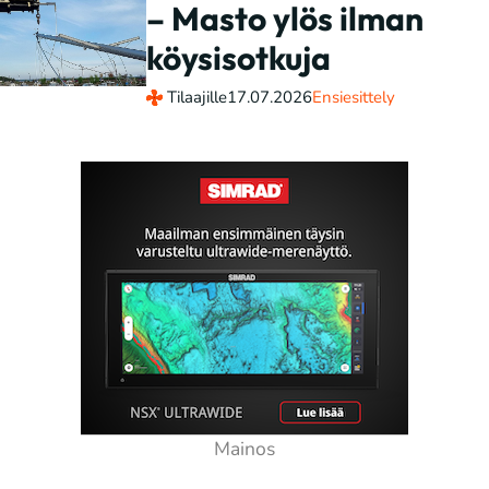
– Masto ylös ilman
köysisotkuja
Tilaajille
17.07.2026
Ensiesittely