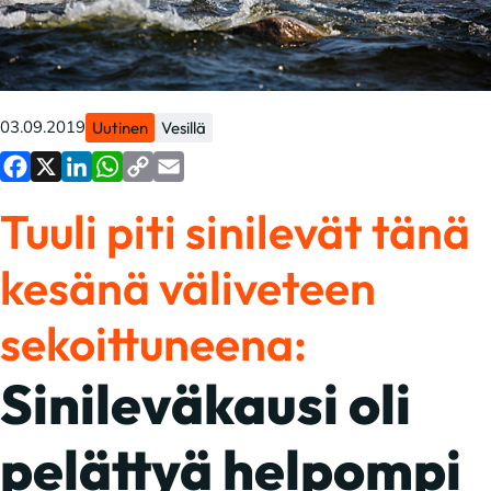
03.09.2019
Uutinen
Vesillä
Facebook
X
LinkedIn
WhatsApp
Copy
Email
Tuuli piti sinilevät tänä
Link
kesänä väliveteen
sekoittuneena:
Sinileväkausi oli
pelättyä helpompi