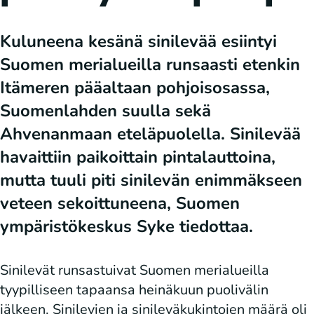
Kuluneena kesänä sinilevää esiintyi
Suomen merialueilla runsaasti etenkin
Itämeren pääaltaan pohjoisosassa,
Suomenlahden suulla sekä
Ahvenanmaan eteläpuolella. Sinilevää
havaittiin paikoittain pintalauttoina,
mutta tuuli piti sinilevän enimmäkseen
veteen sekoittuneena, Suomen
ympäristökeskus Syke tiedottaa.
Sinilevät runsastuivat Suomen merialueilla
tyypilliseen tapaansa heinäkuun puolivälin
jälkeen. Sinilevien ja sinileväkukintojen määrä oli