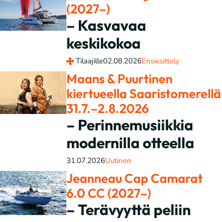
(2027–)
– Kasvavaa
keskikokoa
Tilaajille
02.08.2026
Ensiesittely
Maans & Puurtinen
kiertueella Saaristomerellä
31.7.–2.8.2026
– Perinnemusiikkia
modernilla otteella
31.07.2026
Uutinen
Jeanneau Cap Camarat
6.0 CC (2027–)
– Terävyyttä peliin