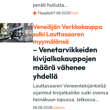
peräti hullulta...
Tilaajille
07.08.2026
Testi
Veneilijän Verkkokauppa
sulki Lauttasaaren
myymälänsä
– Venetarvikkeiden
kivijalkakauppojen
määrä vähenee
yhdellä
Lauttasaaren Veneentekijäntiellä
sijainnut kivijalkaliike sulki ovensa
heinäkuun lopussa. Jatkossa...
06.08.2026
Uutinen