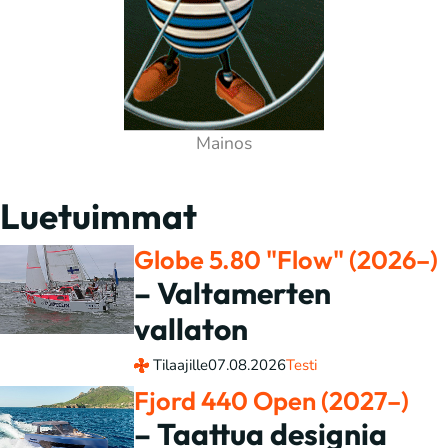
Luetuimmat
Globe 5.80 "Flow" (2026–)
– Valtamerten
vallaton
Tilaajille
07.08.2026
Testi
Fjord 440 Open (2027–)
– Taattua designia