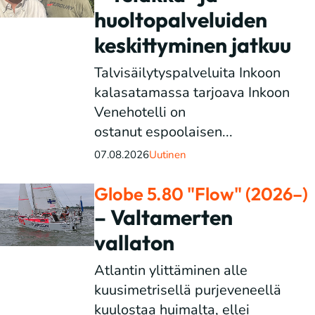
huoltopalveluiden
keskittyminen jatkuu
Talvisäilytyspalveluita Inkoon
kalasatamassa tarjoava Inkoon
Venehotelli on
ostanut espoolaisen...
07.08.2026
Uutinen
Globe 5.80 "Flow" (2026–)
– Valtamerten
vallaton
Atlantin ylittäminen alle
kuusimetrisellä purjeveneellä
kuulostaa huimalta, ellei