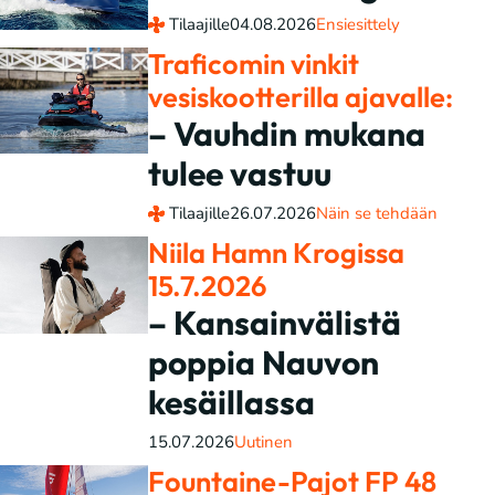
Tilaajille
04.08.2026
Ensiesittely
Traficomin vinkit
vesiskootterilla ajavalle:
– Vauhdin mukana
tulee vastuu
Tilaajille
26.07.2026
Näin se tehdään
Niila Hamn Krogissa
15.7.2026
– Kansainvälistä
poppia Nauvon
kesäillassa
15.07.2026
Uutinen
Fountaine-Pajot FP 48