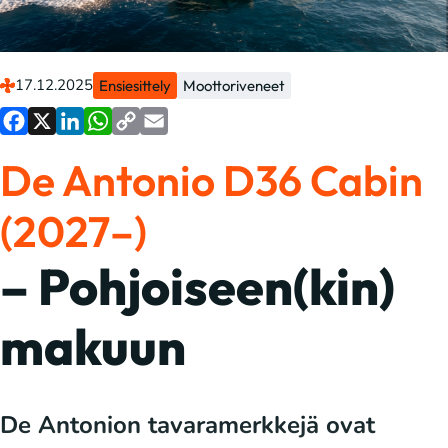
17.12.2025
Ensiesittely
Moottoriveneet
Facebook
X
LinkedIn
WhatsApp
Copy
Email
De Antonio D36 Cabin
Link
(2027–)
– Pohjoiseen(kin)
makuun
De Antonion tavaramerkkejä ovat