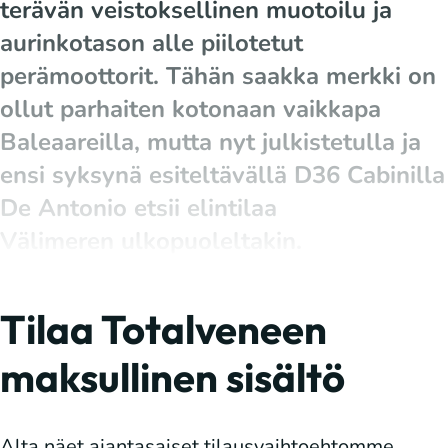
terävän veistoksellinen muotoilu ja
aurinkotason alle piilotetut
perämoottorit. Tähän saakka merkki on
ollut parhaiten kotonaan vaikkapa
Baleaareilla, mutta nyt julkistetulla ja
ensi syksynä esiteltävällä D36 Cabinilla
De Antonio etsii elintilaa
Välimeren ulkopuoleltakin.
Tilaa Totalveneen
maksullinen sisältö
Alta näet ajantasaiset tilausvaihtoehtomme.