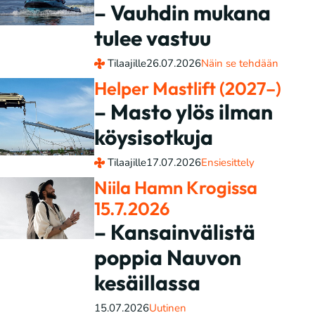
– Vauhdin mukana
tulee vastuu
Tilaajille
26.07.2026
Näin se tehdään
Helper Mastlift (2027–)
– Masto ylös ilman
köysisotkuja
Tilaajille
17.07.2026
Ensiesittely
Niila Hamn Krogissa
15.7.2026
– Kansainvälistä
poppia Nauvon
kesäillassa
15.07.2026
Uutinen