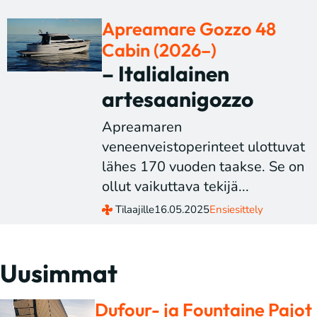
Apreamare Gozzo 48
Cabin (2026–)
– Italialainen
artesaanigozzo
Apreamaren
veneenveistoperinteet ulottuvat
lähes 170 vuoden taakse. Se on
ollut vaikuttava tekijä...
Tilaajille
16.05.2025
Ensiesittely
Uusimmat
Dufour- ja Fountaine Pajot