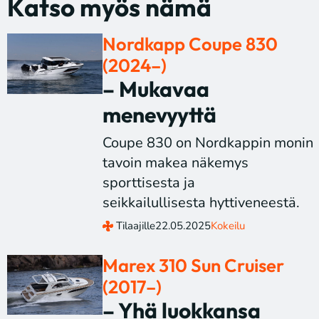
Katso myös nämä
Nordkapp Coupe 830
(2024–)
– Mukavaa
menevyyttä
Coupe 830 on Nordkappin monin
tavoin makea näkemys
sporttisesta ja
seikkailullisesta hyttiveneestä.
Tilaajille
22.05.2025
Kokeilu
Marex 310 Sun Cruiser
(2017–)
– Yhä luokkansa