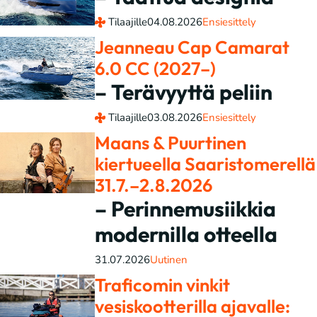
Tilaajille
04.08.2026
Ensiesittely
Jeanneau Cap Camarat
6.0 CC (2027–)
– Terävyyttä peliin
Tilaajille
03.08.2026
Ensiesittely
Maans & Puurtinen
kiertueella Saaristomerellä
31.7.–2.8.2026
– Perinnemusiikkia
modernilla otteella
31.07.2026
Uutinen
Traficomin vinkit
vesiskootterilla ajavalle: