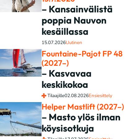
– Kansainvälistä
poppia Nauvon
kesäillassa
15.07.2026
Uutinen
Fountaine-Pajot FP 48
(2027–)
– Kasvavaa
keskikokoa
Tilaajille
02.08.2026
Ensiesittely
Helper Mastlift (2027–)
– Masto ylös ilman
köysisotkuja