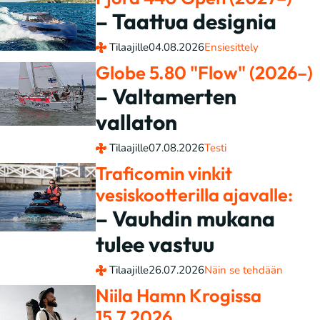
– Taattua designia
Tilaajille
04.08.2026
Ensiesittely
Globe 5.80 "Flow" (2026–)
– Valtamerten
vallaton
Tilaajille
07.08.2026
Testi
Traficomin vinkit
vesiskootterilla ajavalle:
– Vauhdin mukana
tulee vastuu
Tilaajille
26.07.2026
Näin se tehdään
Niila Hamn Krogissa
15.7.2026