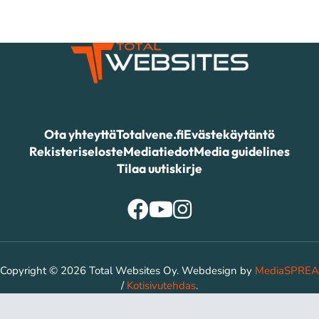
Ota yhteyttä
Totalvene.fi
Evästekäytäntö
Rekisteriseloste
Mediatiedot
Media guidelines
Tilaa uutiskirje
Copyright © 2026 Total Websites Oy. Webdesign by
MediaSPREA
/
Kotisivutehdas
.