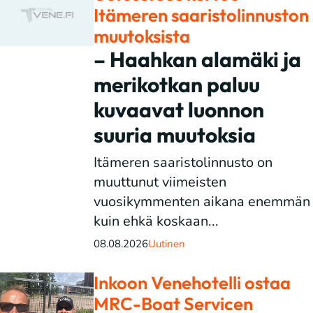
Itämeren saaristolinnuston
muutoksista
– Haahkan alamäki ja
merikotkan paluu
kuvaavat luonnon
suuria muutoksia
Itämeren saaristolinnusto on
muuttunut viimeisten
vuosikymmenten aikana enemmän
kuin ehkä koskaan...
08.08.2026
Uutinen
Inkoon Venehotelli ostaa
MRC-Boat Servicen