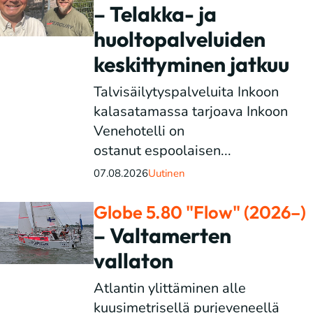
– Telakka- ja
huoltopalveluiden
keskittyminen jatkuu
Talvisäilytyspalveluita Inkoon
kalasatamassa tarjoava Inkoon
Venehotelli on
ostanut espoolaisen...
07.08.2026
Uutinen
Globe 5.80 "Flow" (2026–)
– Valtamerten
vallaton
Atlantin ylittäminen alle
kuusimetrisellä purjeveneellä