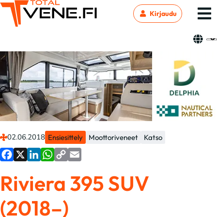
Kirjaudu
02.06.2018
Ensiesittely
Moottoriveneet
Katso
Facebook
X
LinkedIn
WhatsApp
Copy
Email
Riviera 395 SUV
Link
(2018–)