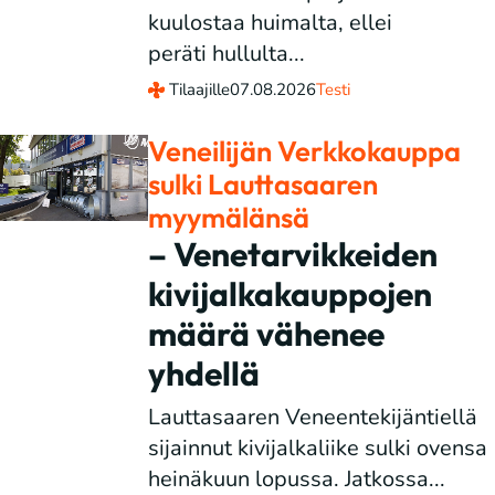
kuulostaa huimalta, ellei
peräti hullulta...
Tilaajille
07.08.2026
Testi
Veneilijän Verkkokauppa
sulki Lauttasaaren
myymälänsä
– Venetarvikkeiden
kivijalkakauppojen
määrä vähenee
yhdellä
Lauttasaaren Veneentekijäntiellä
sijainnut kivijalkaliike sulki ovensa
heinäkuun lopussa. Jatkossa...