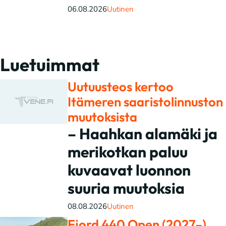
06.08.2026
Uutinen
Luetuimmat
Uutuusteos kertoo
Itämeren saaristolinnuston
muutoksista
– Haahkan alamäki ja
merikotkan paluu
kuvaavat luonnon
suuria muutoksia
08.08.2026
Uutinen
Fjord 440 Open (2027–)