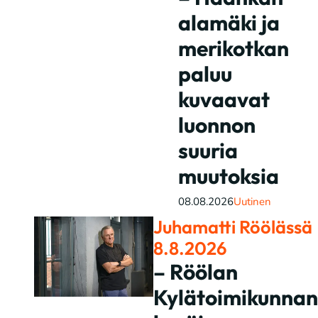
alamäki ja
merikotkan
paluu
kuvaavat
luonnon
suuria
muutoksia
08.08.2026
Uutinen
Juhamatti Röölässä
8.8.2026
– Röölan
Kylätoimikunnan