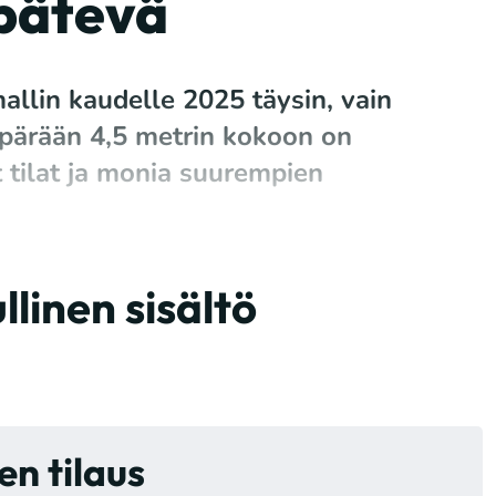
 pätevä
llin kaudelle 2025 täysin, vain
pärään 4,5 metrin kokoon on
 tilat ja monia suurempien
linen sisältö
n tilaus