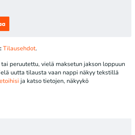
aa
:
Tilausehdot
.
n tai peruutettu, vielä maksetun jakson loppuun
ielä uutta tilausta vaan nappi näkyy tekstillä
etoihisi
ja katso tietojen, näkyykö