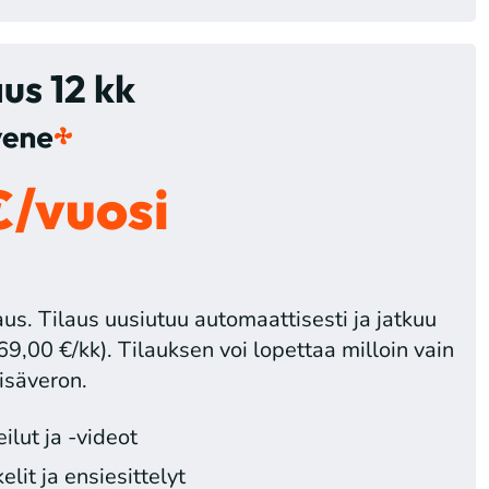
aus 12 kk
€/vuosi
us. Tilaus uusiutuu automaattisesti ja jatkuu
69,00 €/kk). Tilauksen voi lopettaa milloin vain
isäveron.
lut ja -videot
lit ja ensiesittelyt