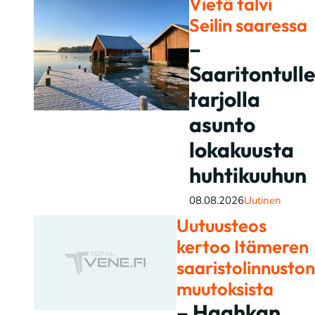
Vietä talvi
Seilin saaressa
–
Saaritontulle
tarjolla
asunto
lokakuusta
huhtikuuhun
08.08.2026
Uutinen
Uutuusteos
kertoo Itämeren
saaristolinnuston
muutoksista
– Haahkan