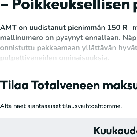
– Poikkeuksellisen
AMT on uudistanut pienimmän 150 R -ma
mallinumero on pysynyt ennallaan. Näp
onnistuttu pakkaamaan yllättävän hyvät
pulpettiveneiden ominaisuuksia.
Tilaa Totalveneen maksul
Alta näet ajantasaiset tilausvaihtoehtomme.
Kuukaude