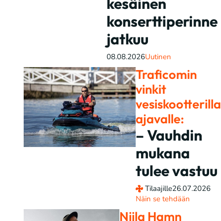
kesäinen
konserttiperinne
jatkuu
08.08.2026
Uutinen
Traficomin
vinkit
vesiskootterilla
ajavalle:
– Vauhdin
mukana
tulee vastuu
Tilaajille
26.07.2026
Näin se tehdään
Niila Hamn