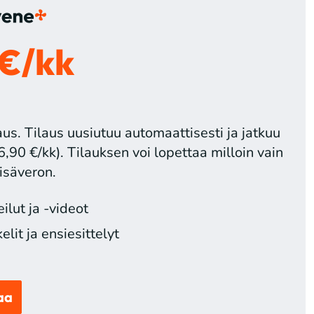
 €/kk
us. Tilaus uusiutuu automaattisesti ja jatkuu
6,90 €/kk). Tilauksen voi lopettaa milloin vain
isäveron.
lut ja -videot
lit ja ensiesittelyt
aa