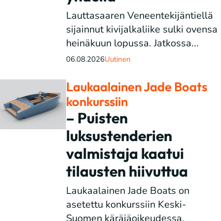
Lauttasaaren Veneentekijäntiellä
sijainnut kivijalkaliike sulki ovensa
heinäkuun lopussa. Jatkossa...
06.08.2026
Uutinen
Laukaalainen Jade Boats
konkurssiin
– Puisten
luksustenderien
valmistaja kaatui
tilausten hiivuttua
Laukaalainen Jade Boats on
asetettu konkurssiin Keski-
Suomen käräjäoikeudessa.