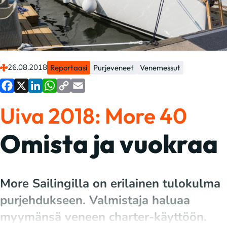
26.08.2018
Reportaasi
Purjeveneet
Venemessut
Facebook
X
LinkedIn
WhatsApp
Copy
Email
Uiva 2018: More 40
Link
Omista ja vuokraa
More Sailingilla on erilainen tulokulma
purjehdukseen. Valmistaja haluaa
myymänsä veneen charter-käyttöön.