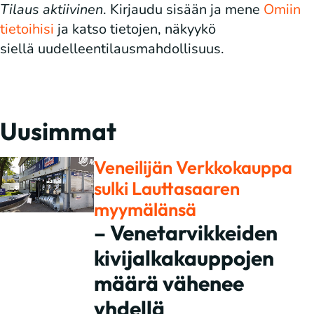
Tilaus aktiivinen
. Kirjaudu sisään ja mene
Omiin
tietoihisi
ja katso tietojen, näkyykö
siellä uudelleentilausmahdollisuus.
Uusimmat
Veneilijän Verkkokauppa
sulki Lauttasaaren
myymälänsä
– Venetarvikkeiden
kivijalkakauppojen
määrä vähenee
yhdellä