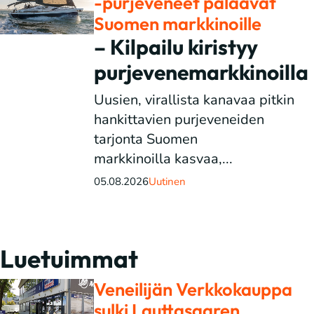
-purjeveneet palaavat
Suomen markkinoille
– Kilpailu kiristyy
purjevenemarkkinoilla
Uusien, virallista kanavaa pitkin
hankittavien purjeveneiden
tarjonta Suomen
markkinoilla kasvaa,...
05.08.2026
Uutinen
Luetuimmat
Veneilijän Verkkokauppa
sulki Lauttasaaren