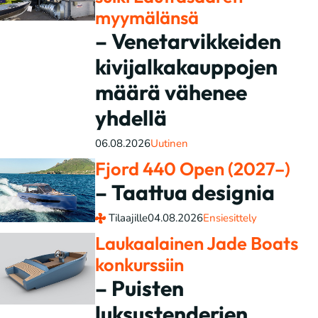
myymälänsä
– Venetarvikkeiden
kivijalkakauppojen
määrä vähenee
yhdellä
06.08.2026
Uutinen
Fjord 440 Open (2027–)
– Taattua designia
Tilaajille
04.08.2026
Ensiesittely
Laukaalainen Jade Boats
konkurssiin
– Puisten
luksustenderien