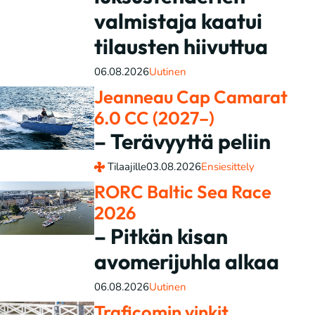
valmistaja kaatui
tilausten hiivuttua
06.08.2026
Uutinen
Jeanneau Cap Camarat
6.0 CC (2027–)
– Terävyyttä peliin
Tilaajille
03.08.2026
Ensiesittely
RORC Baltic Sea Race
2026
– Pitkän kisan
avomerijuhla alkaa
06.08.2026
Uutinen
Traficomin vinkit