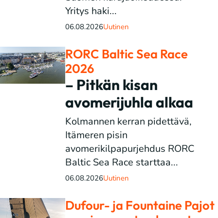
Yritys haki...
06.08.2026
Uutinen
RORC Baltic Sea Race
2026
– Pitkän kisan
avomerijuhla alkaa
Kolmannen kerran pidettävä,
Itämeren pisin
avomerikilpapurjehdus RORC
Baltic Sea Race starttaa...
06.08.2026
Uutinen
Dufour- ja Fountaine Pajot