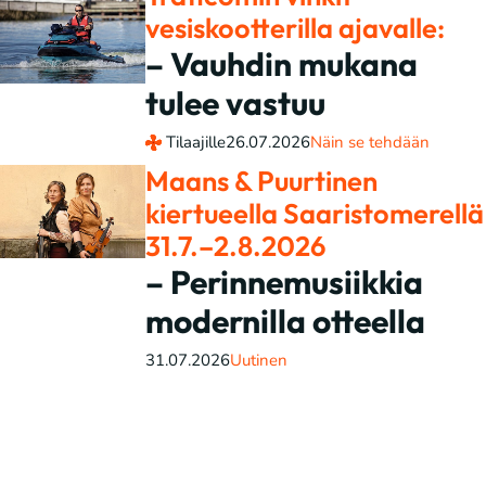
vesiskootterilla ajavalle:
– Vauhdin mukana
tulee vastuu
Tilaajille
26.07.2026
Näin se tehdään
Maans & Puurtinen
kiertueella Saaristomerellä
31.7.–2.8.2026
– Perinnemusiikkia
modernilla otteella
31.07.2026
Uutinen