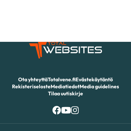
Ota yhteyttä
Totalvene.fi
Evästekäytäntö
Rekisteriseloste
Mediatiedot
Media guidelines
Tilaa uutiskirje