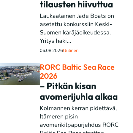
tilausten hiivuttua
Laukaalainen Jade Boats on
asetettu konkurssiin Keski-
Suomen käräjäoikeudessa.
Yritys haki...
06.08.2026
Uutinen
RORC Baltic Sea Race
2026
– Pitkän kisan
avomerijuhla alkaa
Kolmannen kerran pidettävä,
Itämeren pisin
avomerikilpapurjehdus RORC