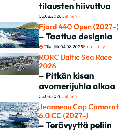
tilausten hiivuttua
06.08.2026
Uutinen
Fjord 440 Open (2027–)
– Taattua designia
Tilaajille
04.08.2026
Ensiesittely
RORC Baltic Sea Race
2026
– Pitkän kisan
avomerijuhla alkaa
06.08.2026
Uutinen
Jeanneau Cap Camarat
6.0 CC (2027–)
– Terävyyttä peliin