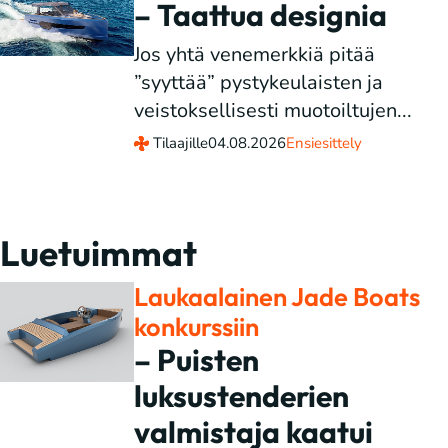
– Taattua designia
Jos yhtä venemerkkiä pitää
”syyttää” pystykeulaisten ja
veistoksellisesti muotoiltujen...
Tilaajille
04.08.2026
Ensiesittely
Luetuimmat
Laukaalainen Jade Boats
konkurssiin
– Puisten
luksustenderien
valmistaja kaatui