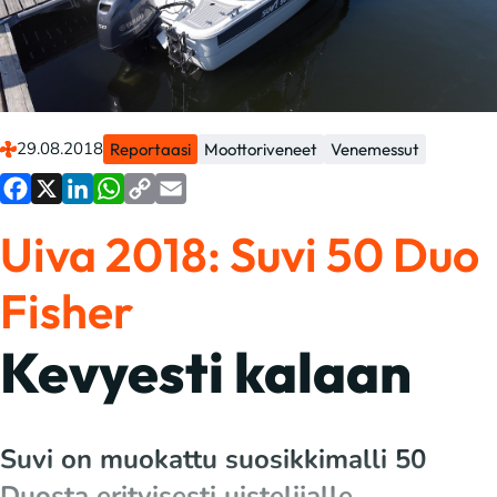
29.08.2018
Reportaasi
Moottoriveneet
Venemessut
Facebook
X
LinkedIn
WhatsApp
Copy
Email
Uiva 2018: Suvi 50 Duo
Link
Fisher
Kevyesti kalaan
Suvi on muokattu suosikkimalli 50
Duosta erityisesti uistelijalle