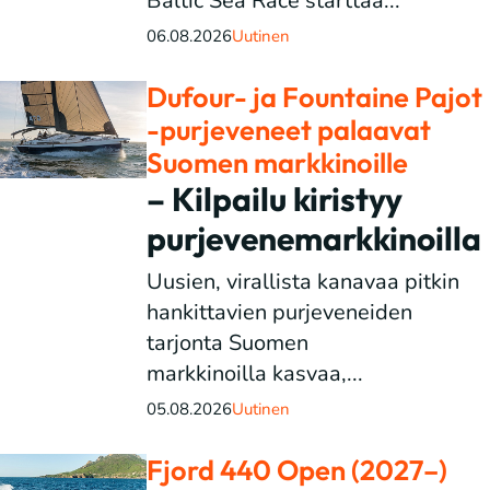
Baltic Sea Race starttaa...
06.08.2026
Uutinen
Dufour- ja Fountaine Pajot
-purjeveneet palaavat
Suomen markkinoille
– Kilpailu kiristyy
purjevenemarkkinoilla
Uusien, virallista kanavaa pitkin
hankittavien purjeveneiden
tarjonta Suomen
markkinoilla kasvaa,...
05.08.2026
Uutinen
Fjord 440 Open (2027–)