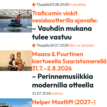
Tilaajille
03.08.2026
Ensiesittely
Traficomin vinkit
vesiskootterilla ajavalle:
– Vauhdin mukana
tulee vastuu
Tilaajille
26.07.2026
Näin se tehdään
Maans & Puurtinen
kiertueella Saaristomerellä
31.7.–2.8.2026
– Perinnemusiikkia
modernilla otteella
31.07.2026
Uutinen
Helper Mastlift (2027–)