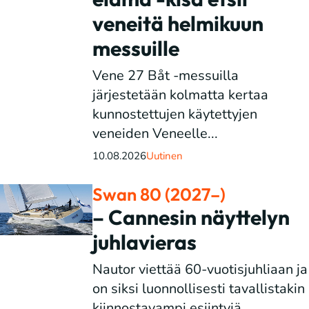
veneitä helmikuun
messuille
Vene 27 Båt -messuilla
järjestetään kolmatta kertaa
kunnostettujen käytettyjen
veneiden Veneelle...
10.08.2026
Uutinen
Swan 80 (2027–)
– Cannesin näyttelyn
juhlavieras
Nautor viettää 60-vuotisjuhliaan ja
on siksi luonnollisesti tavallistakin
kiinnostavampi esiintyjä...