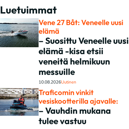
Luetuimmat
Vene 27 Båt: Veneelle uusi
elämä
– Suosittu Veneelle uusi
elämä -kisa etsii
veneitä helmikuun
messuille
10.08.2026
Uutinen
Traficomin vinkit
vesiskootterilla ajavalle:
– Vauhdin mukana
tulee vastuu