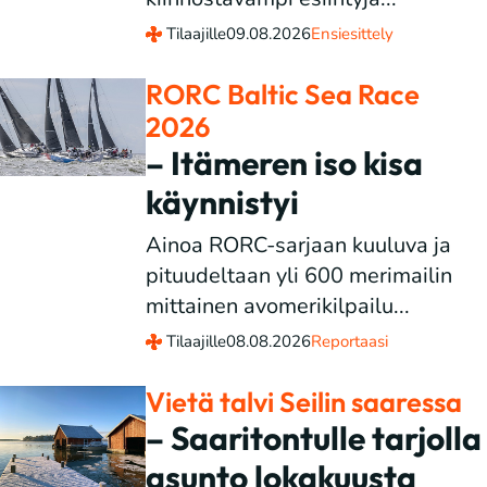
Tilaajille
09.08.2026
Ensiesittely
RORC Baltic Sea Race
2026
– Itämeren iso kisa
käynnistyi
Ainoa RORC-sarjaan kuuluva ja
pituudeltaan yli 600 merimailin
mittainen avomerikilpailu...
Tilaajille
08.08.2026
Reportaasi
Vietä talvi Seilin saaressa
– Saaritontulle tarjolla
asunto lokakuusta