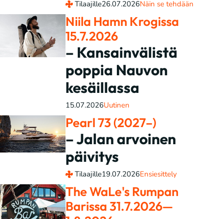
Tilaajille
26.07.2026
Näin se tehdään
Niila Hamn Krogissa
15.7.2026
– Kansainvälistä
poppia Nauvon
kesäillassa
15.07.2026
Uutinen
Pearl 73 (2027–)
– Jalan arvoinen
päivitys
Tilaajille
19.07.2026
Ensiesittely
The WaLe's Rumpan
Barissa 31.7.2026—