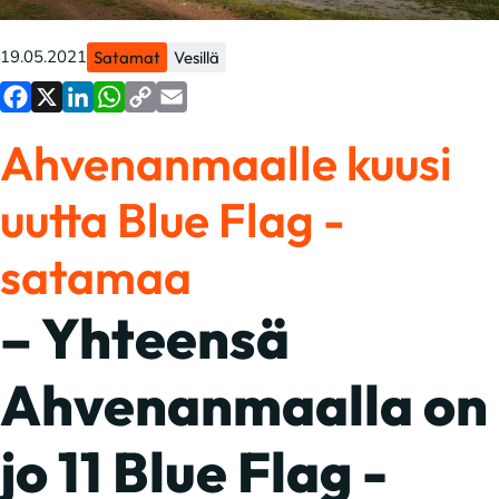
19.05.2021
Satamat
Vesillä
Facebook
X
LinkedIn
WhatsApp
Copy
Email
Ahvenanmaalle kuusi
Link
uutta Blue Flag -
satamaa
– Yhteensä
Ahvenanmaalla on
jo 11 Blue Flag -