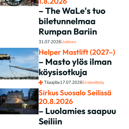
1.8.2026
– The WaLe's tuo
biletunnelmaa
Rumpan Bariin
31.07.2026
Uutinen
Helper Mastlift (2027–)
– Masto ylös ilman
köysisotkuja
Tilaajille
17.07.2026
Ensiesittely
Sirkus Suosalo Seilissä
20.8.2026
– Luolamies saapuu
Seiliin