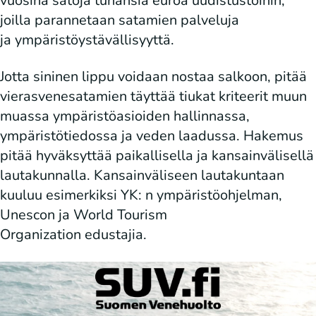
vuosina satoja tuhansia euroa uudistustöihin,
joilla parannetaan satamien palveluja
ja ympäristöystävällisyyttä.
Jotta sininen lippu voidaan nostaa salkoon, pitää
vierasvenesatamien täyttää tiukat kriteerit muun
muassa ympäristöasioiden hallinnassa,
ympäristötiedossa ja veden laadussa. Hakemus
pitää hyväksyttää paikallisella ja kansainvälisellä
lautakunnalla. Kansainväliseen lautakuntaan
kuuluu esimerkiksi YK: n ympäristöohjelman,
Unescon ja World Tourism
Organization edustajia.