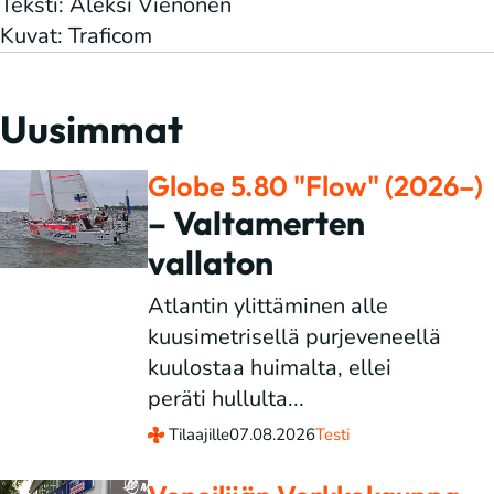
Teksti: Aleksi Vienonen
Kuvat: Traficom
Uusimmat
Globe 5.80 "Flow" (2026–)
– Valtamerten
vallaton
Atlantin ylittäminen alle
kuusimetrisellä purjeveneellä
kuulostaa huimalta, ellei
peräti hullulta...
Tilaajille
07.08.2026
Testi