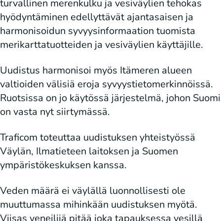
turvallinen merenkulku ja vesiväylien tehokas
hyödyntäminen edellyttävät ajantasaisen ja
harmonisoidun syvyysinformaation tuomista
merikarttatuotteiden ja vesiväylien käyttäjille.
Uudistus harmonisoi myös Itämeren alueen
valtioiden välisiä eroja syvyystietomerkinnöissä.
Ruotsissa on jo käytössä järjestelmä, johon Suomi
on vasta nyt siirtymässä.
Traficom toteuttaa uudistuksen yhteistyössä
Väylän, Ilmatieteen laitoksen ja Suomen
ympäristökeskuksen kanssa.
Veden määrä ei väylällä luonnollisesti ole
muuttumassa mihinkään uudistuksen myötä.
Viisas veneilijä pitää joka tapauksessa vesillä