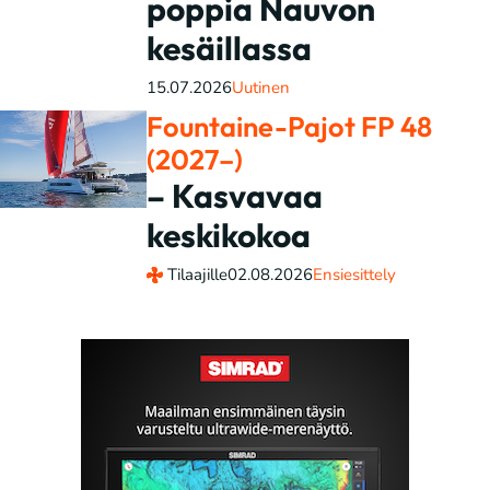
poppia Nauvon
kesäillassa
15.07.2026
Uutinen
Fountaine-Pajot FP 48
(2027–)
– Kasvavaa
keskikokoa
Tilaajille
02.08.2026
Ensiesittely