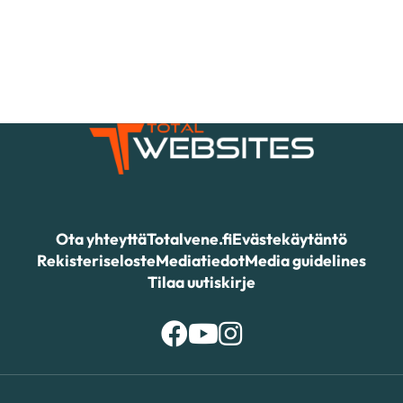
Ota yhteyttä
Totalvene.fi
Evästekäytäntö
Rekisteriseloste
Mediatiedot
Media guidelines
Tilaa uutiskirje