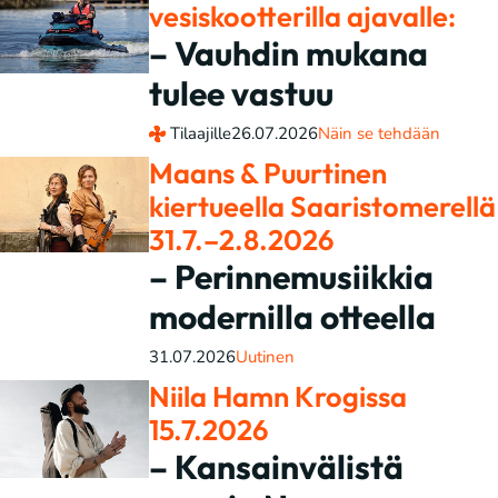
vesiskootterilla ajavalle:
– Vauhdin mukana
tulee vastuu
Tilaajille
26.07.2026
Näin se tehdään
Maans & Puurtinen
kiertueella Saaristomerellä
31.7.–2.8.2026
– Perinnemusiikkia
modernilla otteella
31.07.2026
Uutinen
Niila Hamn Krogissa
15.7.2026
– Kansainvälistä