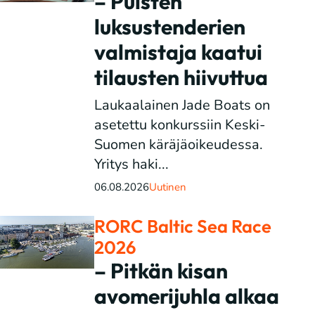
– Puisten
luksustenderien
valmistaja kaatui
tilausten hiivuttua
Laukaalainen Jade Boats on
asetettu konkurssiin Keski-
Suomen käräjäoikeudessa.
Yritys haki...
06.08.2026
Uutinen
RORC Baltic Sea Race
2026
– Pitkän kisan
avomerijuhla alkaa