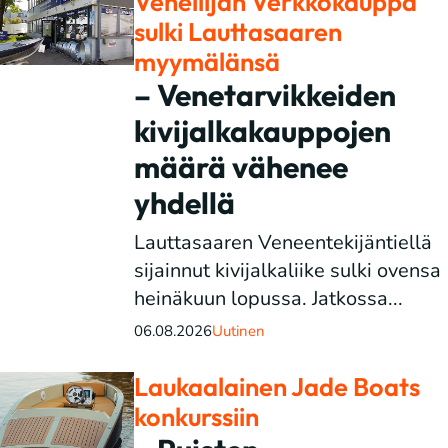
Veneilijän Verkkokauppa
sulki Lauttasaaren
myymälänsä
– Venetarvikkeiden
kivijalkakauppojen
määrä vähenee
yhdellä
Lauttasaaren Veneentekijäntiellä
sijainnut kivijalkaliike sulki ovensa
heinäkuun lopussa. Jatkossa...
06.08.2026
Uutinen
Laukaalainen Jade Boats
konkurssiin