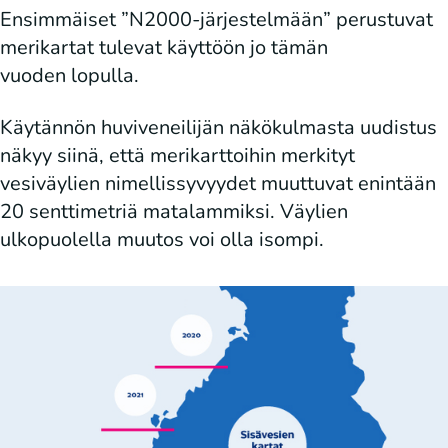
Ensimmäiset ”N2000-järjestelmään” perustuvat
merikartat tulevat käyttöön jo tämän
vuoden lopulla.
Käytännön huviveneilijän näkökulmasta uudistus
näkyy siinä, että merikarttoihin merkityt
vesiväylien nimellissyvyydet muuttuvat enintään
20 senttimetriä matalammiksi. Väylien
ulkopuolella muutos voi olla isompi.