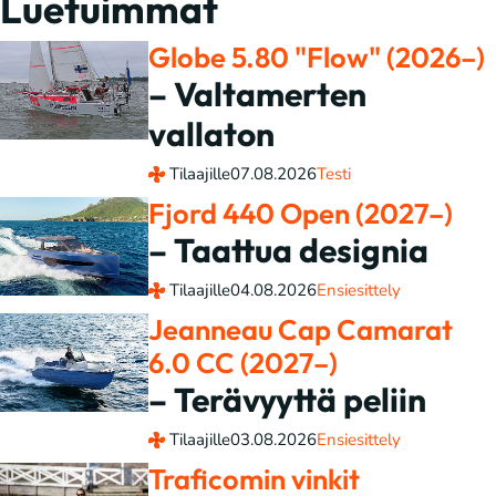
Luetuimmat
Globe 5.80 "Flow" (2026–)
– Valtamerten
vallaton
Tilaajille
07.08.2026
Testi
Fjord 440 Open (2027–)
– Taattua designia
Tilaajille
04.08.2026
Ensiesittely
Jeanneau Cap Camarat
6.0 CC (2027–)
– Terävyyttä peliin
Tilaajille
03.08.2026
Ensiesittely
Traficomin vinkit