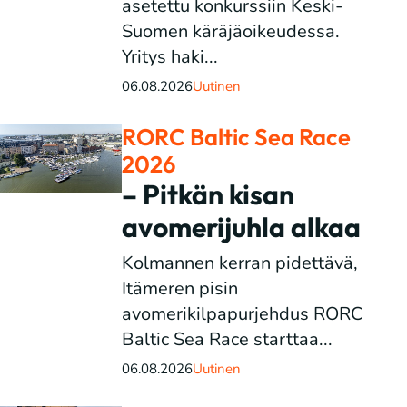
asetettu konkurssiin Keski-
Suomen käräjäoikeudessa.
Yritys haki...
06.08.2026
Uutinen
RORC Baltic Sea Race
2026
– Pitkän kisan
avomerijuhla alkaa
Kolmannen kerran pidettävä,
Itämeren pisin
avomerikilpapurjehdus RORC
Baltic Sea Race starttaa...
06.08.2026
Uutinen