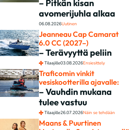
– Pitkän kisan
avomerijuhla alkaa
06.08.2026
Uutinen
Jeanneau Cap Camarat
6.0 CC (2027–)
– Terävyyttä peliin
Tilaajille
03.08.2026
Ensiesittely
Traficomin vinkit
vesiskootterilla ajavalle:
– Vauhdin mukana
tulee vastuu
Tilaajille
26.07.2026
Näin se tehdään
Maans & Puurtinen