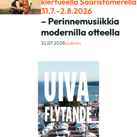
kiertueella Saaristomerellä
31.7.–2.8.2026
– Perinnemusiikkia
modernilla otteella
31.07.2026
Uutinen