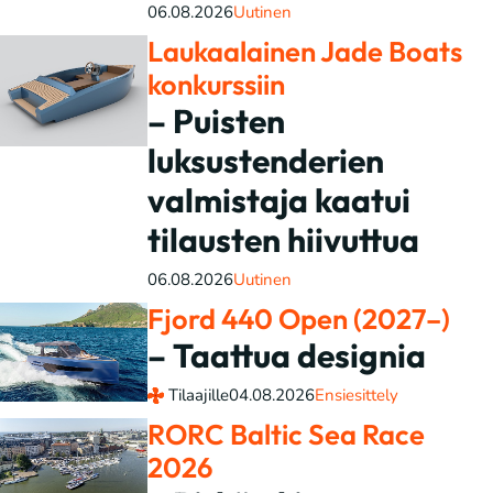
06.08.2026
Uutinen
Laukaalainen Jade Boats
konkurssiin
– Puisten
luksustenderien
valmistaja kaatui
tilausten hiivuttua
06.08.2026
Uutinen
Fjord 440 Open (2027–)
– Taattua designia
Tilaajille
04.08.2026
Ensiesittely
RORC Baltic Sea Race
2026