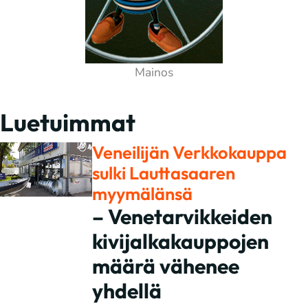
Luetuimmat
Veneilijän Verkkokauppa
sulki Lauttasaaren
myymälänsä
– Venetarvikkeiden
kivijalkakauppojen
määrä vähenee
yhdellä