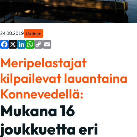
24.08.2019
Uutinen
Facebook
X
LinkedIn
WhatsApp
Copy
Email
Meripelastajat
Link
kilpailevat lauantaina
Konnevedellä:
Mukana 16
joukkuetta eri