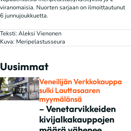
viranomaisia. Nuorten sarjaan on ilmoittautunut
6 junnujoukkuetta.
Teksti: Aleksi Vienonen
Kuva: Meripelastusseura
Uusimmat
Veneilijän Verkkokauppa
sulki Lauttasaaren
myymälänsä
– Venetarvikkeiden
kivijalkakauppojen
määrä vähenee