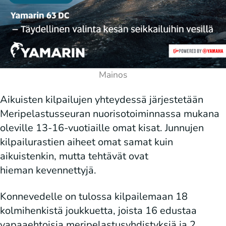
Aikuisten kilpailujen yhteydessä järjestetään
Meripelastusseuran nuorisotoiminnassa mukana
oleville 13-16-vuotiaille omat kisat. Junnujen
kilpailurastien aiheet omat samat kuin
aikuistenkin, mutta tehtävät ovat
hieman kevennettyjä.
Konnevedelle on tulossa kilpailemaan 18
kolmihenkistä joukkuetta, joista 16 edustaa
vapaaehtoisia meripelastusyhdistyksiä ja 2