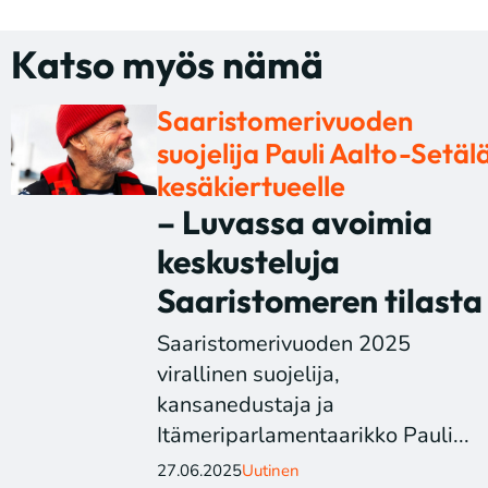
Katso myös nämä
Saaristomerivuoden
suojelija Pauli Aalto-Setäl
kesäkiertueelle
– Luvassa avoimia
keskusteluja
Saaristomeren tilasta
Saaristomerivuoden 2025
virallinen suojelija,
kansanedustaja ja
Itämeriparlamentaarikko Pauli...
27.06.2025
Uutinen