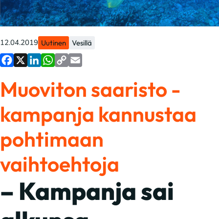
12.04.2019
Uutinen
Vesillä
Facebook
X
LinkedIn
WhatsApp
Copy
Email
Muoviton saaristo -
Link
kampanja kannustaa
pohtimaan
vaihtoehtoja
– Kampanja sai