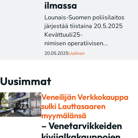
ilmassa
Lounais-Suomen poliisilaitos
järjestää tiistaina 20.5.2025
Kevättuuli25-
nimisen operatiivisen...
20.05.2025
Uutinen
Uusimmat
Veneilijän Verkkokauppa
sulki Lauttasaaren
myymälänsä
– Venetarvikkeiden
kivijalkakauppojen