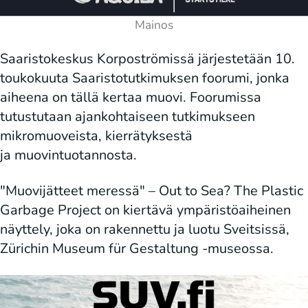
Saaristokeskus Korpoströmissä järjestetään 10.
toukokuuta Saaristotutkimuksen foorumi, jonka
aiheena on tällä kertaa muovi. Foorumissa
tutustutaan ajankohtaiseen tutkimukseen
mikromuoveista, kierrätyksestä
ja muovintuotannosta.
"Muovijätteet meressä" – Out to Sea? The Plastic
Garbage Project on kiertävä ympäristöaiheinen
näyttely, joka on rakennettu ja luotu Sveitsissä,
Zürichin Museum für Gestaltung -museossa.