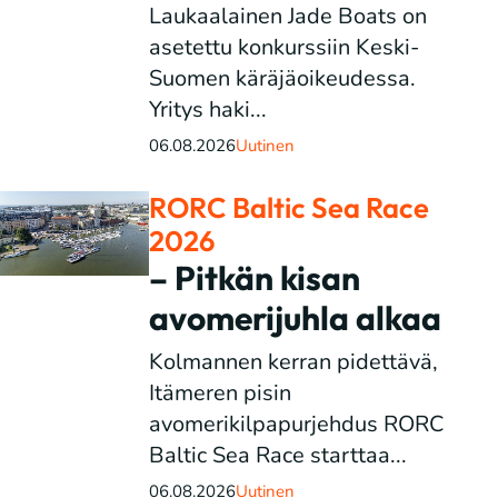
Laukaalainen Jade Boats on
asetettu konkurssiin Keski-
Suomen käräjäoikeudessa.
Yritys haki...
06.08.2026
Uutinen
RORC Baltic Sea Race
2026
– Pitkän kisan
avomerijuhla alkaa
Kolmannen kerran pidettävä,
Itämeren pisin
avomerikilpapurjehdus RORC
Baltic Sea Race starttaa...
06.08.2026
Uutinen