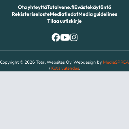
Ota yhteyttä
Totalvene.fi
Evästekäytäntö
Rekisteriseloste
Mediatiedot
Media guidelines
Tilaa uutiskirje
Copyright © 2026 Total Websites Oy. Webdesign by
MediaSPREA
/
Kotisivutehdas
.