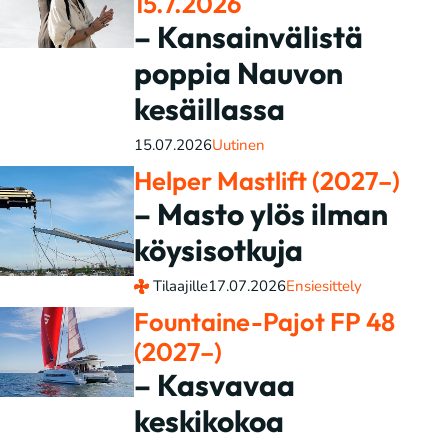
15.7.2026
– Kansainvälistä
poppia Nauvon
kesäillassa
15.07.2026
Uutinen
Helper Mastlift (2027–)
– Masto ylös ilman
köysisotkuja
Tilaajille
17.07.2026
Ensiesittely
Fountaine-Pajot FP 48
(2027–)
– Kasvavaa
keskikokoa