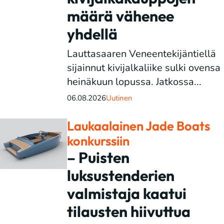
määrä vähenee
yhdellä
Lauttasaaren Veneentekijäntiellä
sijainnut kivijalkaliike sulki ovensa
heinäkuun lopussa. Jatkossa...
06.08.2026
Uutinen
Laukaalainen Jade Boats
konkurssiin
– Puisten
luksustenderien
valmistaja kaatui
tilausten hiivuttua