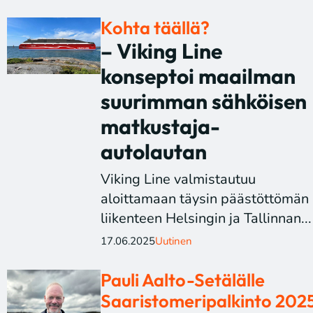
Kohta täällä?
– Viking Line
konseptoi maailman
suurimman sähköisen
matkustaja-
autolautan
Viking Line valmistautuu
aloittamaan täysin päästöttömän
liikenteen Helsingin ja Tallinnan...
17.06.2025
Uutinen
Pauli Aalto-Setälälle
Saaristomeripalkinto 202