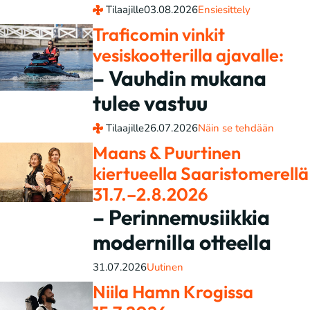
Tilaajille
03.08.2026
Ensiesittely
Traficomin vinkit
vesiskootterilla ajavalle:
– Vauhdin mukana
tulee vastuu
Tilaajille
26.07.2026
Näin se tehdään
Maans & Puurtinen
kiertueella Saaristomerellä
31.7.–2.8.2026
– Perinnemusiikkia
modernilla otteella
31.07.2026
Uutinen
Niila Hamn Krogissa