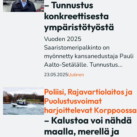
– Tunnustus
konkreettisesta
ympäristötyöstä
Vuoden 2025
Saaristomeripalkinto on
myönnetty kansanedustaja Pauli
Aalto-Setälälle. Tunnustus...
23.05.2025
Uutinen
Poliisi, Rajavartiolaitos ja
Puolustusvoimat
harjoittelevat Korppoossa
– Kalustoa voi nähdä
maalla, merellä ja