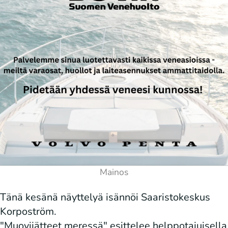
Tänä kesänä näyttelyä isännöi Saaristokeskus
Korpoström.
"Muovijätteet meressä" esittelee helppotajuisella