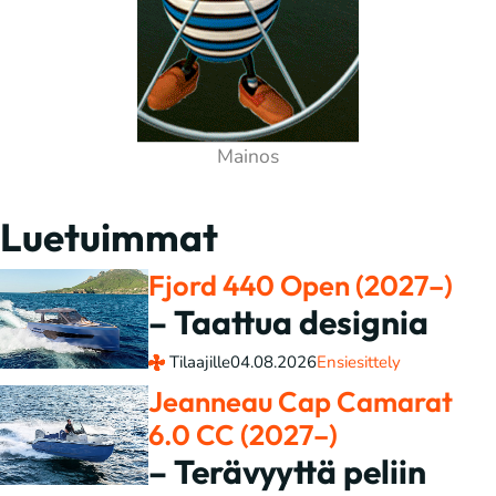
Luetuimmat
Fjord 440 Open (2027–)
– Taattua designia
Tilaajille
04.08.2026
Ensiesittely
Jeanneau Cap Camarat
6.0 CC (2027–)
– Terävyyttä peliin