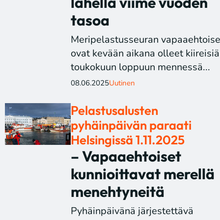
lähellä viime vuoden
tasoa
Meripelastusseuran vapaaehtoise
ovat kevään aikana olleet kiireisiä
toukokuun loppuun mennessä...
08.06.2025
Uutinen
Pelastusalusten
pyhäinpäivän paraati
Helsingissä 1.11.2025
– Vapaaehtoiset
kunnioittavat merellä
menehtyneitä
Pyhäinpäivänä järjestettävä