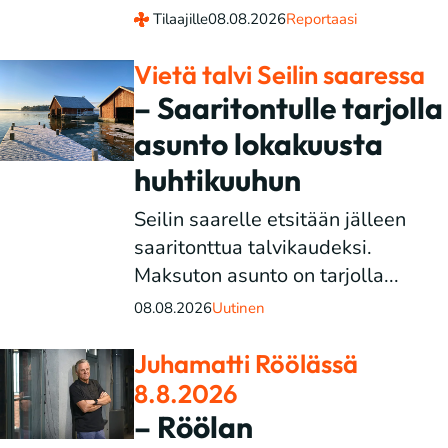
Tilaajille
08.08.2026
Reportaasi
Vietä talvi Seilin saaressa
– Saaritontulle tarjolla
asunto lokakuusta
huhtikuuhun
Seilin saarelle etsitään jälleen
saaritonttua talvikaudeksi.
Maksuton asunto on tarjolla...
08.08.2026
Uutinen
Juhamatti Röölässä
8.8.2026
– Röölan