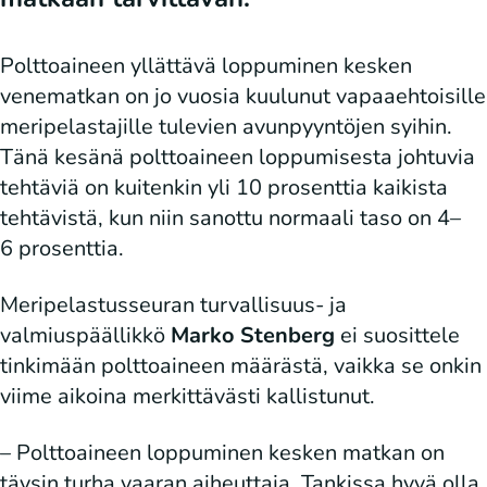
Polttoaineen yllättävä loppuminen kesken
venematkan on jo vuosia kuulunut vapaaehtoisille
meripelastajille tulevien avunpyyntöjen syihin.
Tänä kesänä polttoaineen loppumisesta johtuvia
tehtäviä on kuitenkin yli 10 prosenttia kaikista
tehtävistä, kun niin sanottu normaali taso on 4–
6 prosenttia.
Meripelastusseuran turvallisuus- ja
valmiuspäällikkö
Marko Stenberg
ei suosittele
tinkimään polttoaineen määrästä, vaikka se onkin
viime aikoina merkittävästi kallistunut.
– Polttoaineen loppuminen kesken matkan on
täysin turha vaaran aiheuttaja. Tankissa hyvä olla