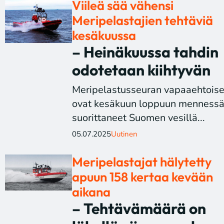
Viileä sää vähensi
Meripelastajien tehtäviä
kesäkuussa
– Heinäkuussa tahdin
odotetaan kiihtyvän
Meripelastusseuran vapaaehtoise
ovat kesäkuun loppuun menness
suorittaneet Suomen vesillä...
05.07.2025
Uutinen
Meripelastajat hälytetty
apuun 158 kertaa kevään
aikana
– Tehtävämäärä on