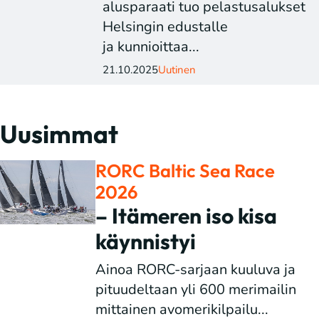
alusparaati tuo pelastusalukset
Helsingin edustalle
ja kunnioittaa...
21.10.2025
Uutinen
Uusimmat
RORC Baltic Sea Race
2026
– Itämeren iso kisa
käynnistyi
Ainoa RORC-sarjaan kuuluva ja
pituudeltaan yli 600 merimailin
mittainen avomerikilpailu...