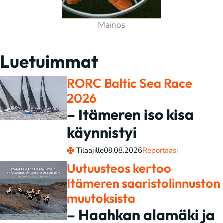
Luetuimmat
RORC Baltic Sea Race
2026
– Itämeren iso kisa
käynnistyi
Tilaajille
08.08.2026
Reportaasi
Uutuusteos kertoo
Itämeren saaristolinnuston
muutoksista
– Haahkan alamäki ja