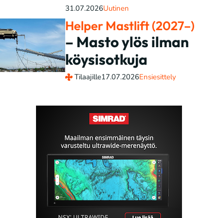
31.07.2026
Uutinen
Helper Mastlift (2027–)
– Masto ylös ilman
köysisotkuja
Tilaajille
17.07.2026
Ensiesittely