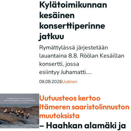
Kylätoimikunnan
kesäinen
konserttiperinne
jatkuu
Rymättylässä järjestetään
lauantaina 8.8. Röölan Kesäillan
konsertti, jossa
esiintyy Juhamatti....
08.08.2026
Uutinen
Uutuusteos kertoo
Itämeren saaristolinnuston
muutoksista
– Haahkan alamäki ja