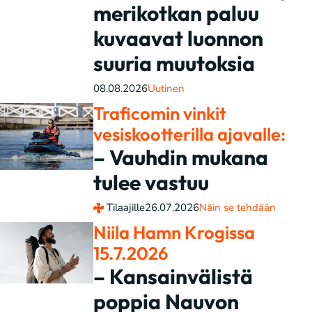
merikotkan paluu
kuvaavat luonnon
suuria muutoksia
08.08.2026
Uutinen
Traficomin vinkit
vesiskootterilla ajavalle:
– Vauhdin mukana
tulee vastuu
Tilaajille
26.07.2026
Näin se tehdään
Niila Hamn Krogissa
15.7.2026
– Kansainvälistä
poppia Nauvon