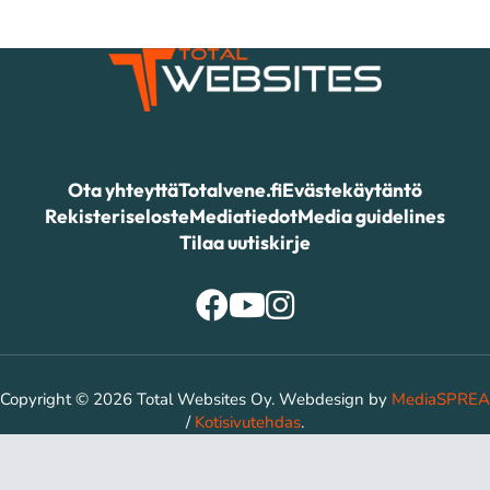
Ota yhteyttä
Totalvene.fi
Evästekäytäntö
Rekisteriseloste
Mediatiedot
Media guidelines
Tilaa uutiskirje
Copyright © 2026 Total Websites Oy. Webdesign by
MediaSPREA
/
Kotisivutehdas
.