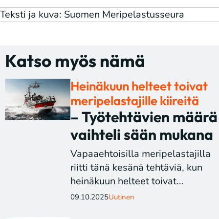
Teksti ja kuva: Suomen Meripelastusseura
Katso myös nämä
Heinäkuun helteet toivat
meripelastajille kiireitä
– Työtehtävien määrä
vaihteli sään mukana
Vapaaehtoisilla meripelastajilla
riitti tänä kesänä tehtäviä, kun
heinäkuun helteet toivat...
09.10.2025
Uutinen