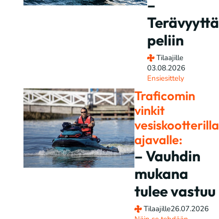
–
Terävyyttä
peliin
Tilaajille
03.08.2026
Ensiesittely
Traficomin
vinkit
vesiskootterilla
ajavalle:
– Vauhdin
mukana
tulee vastuu
Tilaajille
26.07.2026