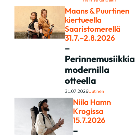
Näin se tehdään
Maans & Puurtinen
kiertueella
Saaristomerellä
31.7.–2.8.2026
–
Perinnemusiikkia
modernilla
otteella
31.07.2026
Uutinen
Niila Hamn
Krogissa
15.7.2026
–