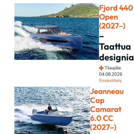
Fjord 440
Open
(2027–)
–
Taattua
designia
Tilaajille
04.08.2026
Ensiesittely
Jeanneau
Cap
Camarat
6.0 CC
(2027–)