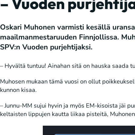
– Vuoden purjehtij
Oskari Muhonen varmisti kesällä uransa
maailmanmestaruuden Finnjollissa. Muho
SPV:n Vuoden purjehtijaksi.
– Hyvältä tuntuu! Ainahan sitä on hauska saada 
Muhosen mukaan tämä vuosi on ollut poikkeukselli
kunnon kisaa.
– Junnu-MM sujui hyvin ja myös EM-kisoista jäi purj
keltaisten lippujen kautta liikaa pisteitä, Muhone