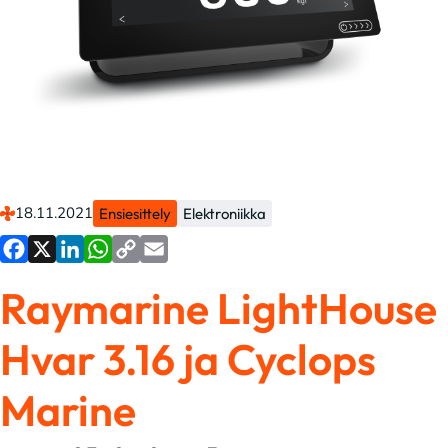
18.11.2021
Ensiesittely
Elektroniikka
Facebook
X
LinkedIn
WhatsApp
Copy
Email
Raymarine LightHouse
Link
Hvar 3.16 ja Cyclops
Marine