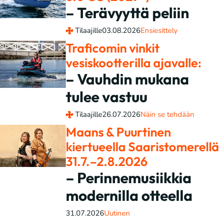
– Terävyyttä peliin
Tilaajille
03.08.2026
Ensiesittely
Traficomin vinkit
vesiskootterilla ajavalle:
– Vauhdin mukana
tulee vastuu
Tilaajille
26.07.2026
Näin se tehdään
Maans & Puurtinen
kiertueella Saaristomerellä
31.7.–2.8.2026
– Perinnemusiikkia
modernilla otteella
31.07.2026
Uutinen