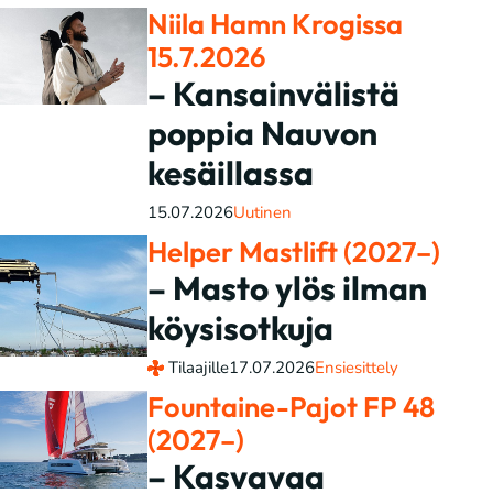
Niila Hamn Krogissa
15.7.2026
– Kansainvälistä
poppia Nauvon
kesäillassa
15.07.2026
Uutinen
Helper Mastlift (2027–)
– Masto ylös ilman
köysisotkuja
Tilaajille
17.07.2026
Ensiesittely
Fountaine-Pajot FP 48
(2027–)
– Kasvavaa