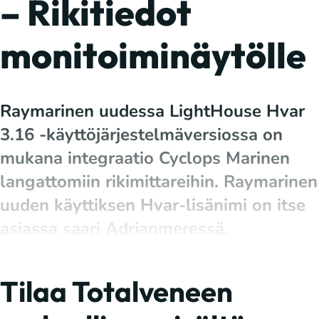
– Rikitiedot
monitoiminäytölle
Raymarinen uudessa LightHouse Hvar
3.16 -käyttöjärjestelmäversiossa on
mukana integraatio Cyclops Marinen
langattomiin rikimittareihin. Raymarinen
uuden käyttiksen Hvar-lisänimi on itse
asiassa saari Adrianmeressä.
Tilaa Totalveneen