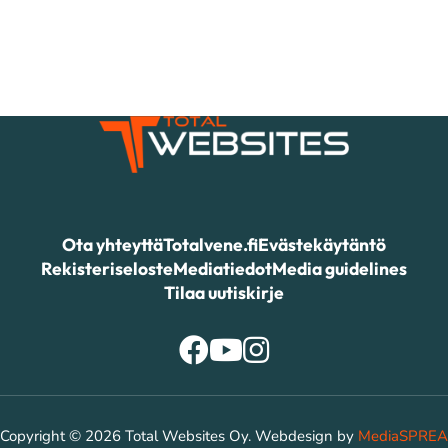
Ota yhteyttä
Totalvene.fi
Evästekäytäntö
Rekisteriseloste
Mediatiedot
Media guidelines
Tilaa uutiskirje
Copyright © 2026 Total Websites Oy. Webdesign by
MediaSPREA