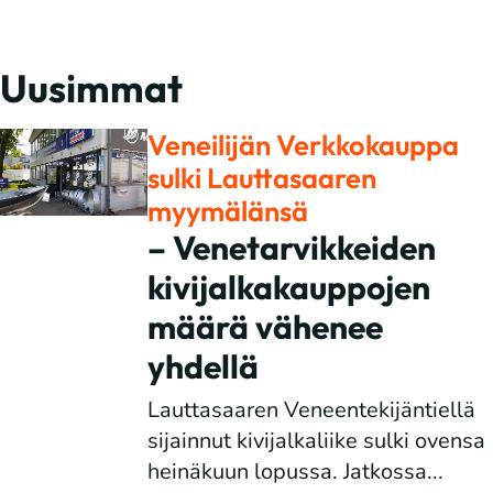
Uusimmat
Veneilijän Verkkokauppa
sulki Lauttasaaren
myymälänsä
– Venetarvikkeiden
kivijalkakauppojen
määrä vähenee
yhdellä
Lauttasaaren Veneentekijäntiellä
sijainnut kivijalkaliike sulki ovensa
heinäkuun lopussa. Jatkossa...