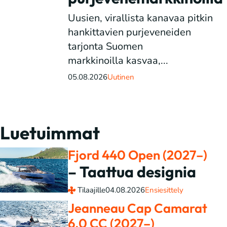
Uusien, virallista kanavaa pitkin
hankittavien purjeveneiden
tarjonta Suomen
markkinoilla kasvaa,...
05.08.2026
Uutinen
Luetuimmat
Fjord 440 Open (2027–)
– Taattua designia
Tilaajille
04.08.2026
Ensiesittely
Jeanneau Cap Camarat
6.0 CC (2027–)