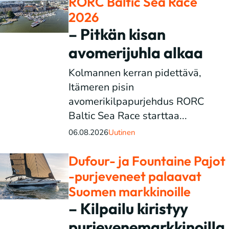
RORC Baltic Sea Race
2026
– Pitkän kisan
avomerijuhla alkaa
Kolmannen kerran pidettävä,
Itämeren pisin
avomerikilpapurjehdus RORC
Baltic Sea Race starttaa...
06.08.2026
Uutinen
Dufour- ja Fountaine Pajot
-purjeveneet palaavat
Suomen markkinoille
– Kilpailu kiristyy
purjevenemarkkinoilla