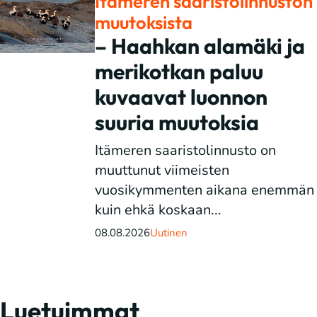
Itämeren saaristolinnuston
muutoksista
– Haahkan alamäki ja
merikotkan paluu
kuvaavat luonnon
suuria muutoksia
Itämeren saaristolinnusto on
muuttunut viimeisten
vuosikymmenten aikana enemmän
kuin ehkä koskaan...
08.08.2026
Uutinen
Luetuimmat