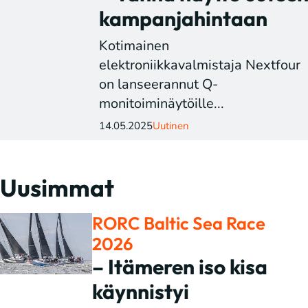
kampanjahintaan
Kotimainen
elektroniikkavalmistaja Nextfour
on lanseerannut Q-
monitoiminäytöille...
14.05.2025
Uutinen
Uusimmat
RORC Baltic Sea Race
2026
– Itämeren iso kisa
käynnistyi