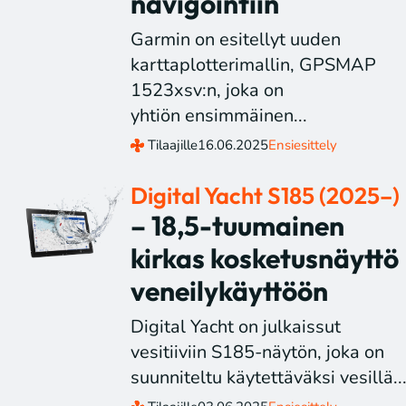
navigointiin
Garmin on esitellyt uuden
karttaplotterimallin, GPSMAP
1523xsv:n, joka on
yhtiön ensimmäinen...
Tilaajille
16.06.2025
Ensiesittely
Digital Yacht S185 (2025–)
– 18,5-tuumainen
kirkas kosketusnäyttö
veneilykäyttöön
Digital Yacht on julkaissut
vesitiiviin S185-näytön, joka on
suunniteltu käytettäväksi vesillä..