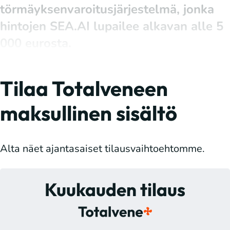
törmäyksenvaroitusjärjestelmä, jonka
hintojen SEA.AI lupailee alkavan alle 5
000 eurosta.
Tilaa Totalveneen
maksullinen sisältö
Alta näet ajantasaiset tilausvaihtoehtomme.
Kuukauden tilaus