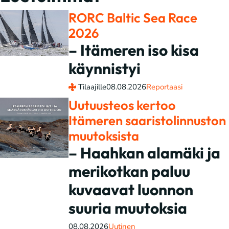
RORC Baltic Sea Race
2026
– Itämeren iso kisa
käynnistyi
Tilaajille
08.08.2026
Reportaasi
Uutuusteos kertoo
Itämeren saaristolinnuston
muutoksista
– Haahkan alamäki ja
merikotkan paluu
kuvaavat luonnon
suuria muutoksia
08.08.2026
Uutinen