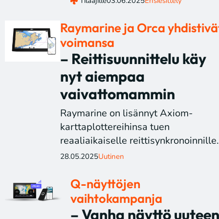
Tilaajille
03.06.2025
Ensiesittely
Raymarine ja Orca yhdistivä
voimansa
– Reittisuunnittelu käy
nyt aiempaa
vaivattomammin
Raymarine on lisännyt Axiom-
karttaplottereihinsa tuen
reaaliaikaiselle reittisynkronoinnille.
28.05.2025
Uutinen
Q-näyttöjen
vaihtokampanja
– Vanha näyttö uutee