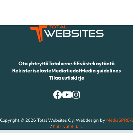
Ota yhteyttä
Totalvene.fi
Evästekäytäntö
Rekisteriseloste
Mediatiedot
Media guidelines
Tilaa uutiskirje
Copyright © 2026 Total Websites Oy. Webdesign by
MediaSPREA
/
Kotisivutehdas
.