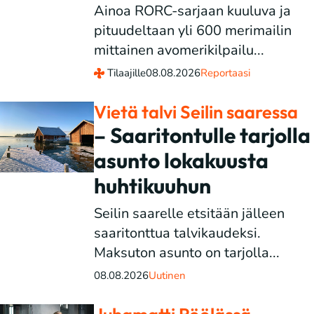
Ainoa RORC-sarjaan kuuluva ja
pituudeltaan yli 600 merimailin
mittainen avomerikilpailu...
Tilaajille
08.08.2026
Reportaasi
Vietä talvi Seilin saaressa
– Saaritontulle tarjolla
asunto lokakuusta
huhtikuuhun
Seilin saarelle etsitään jälleen
saaritonttua talvikaudeksi.
Maksuton asunto on tarjolla...
08.08.2026
Uutinen