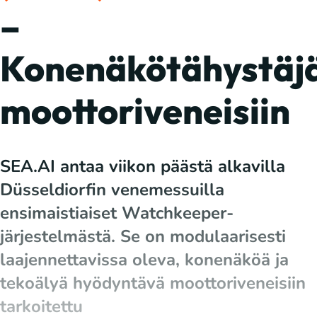
–
Konenäkötähystäj
moottoriveneisiin
SEA.AI antaa viikon päästä alkavilla
Düsseldiorfin venemessuilla
ensimaistiaiset Watchkeeper-
järjestelmästä. Se on modulaarisesti
laajennettavissa oleva, konenäköä ja
tekoälyä hyödyntävä moottoriveneisiin
tarkoitettu