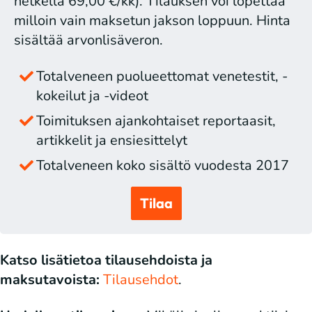
hetkellä 69,00 €/kk). Tilauksen voi lopettaa
milloin vain maksetun jakson loppuun. Hinta
sisältää arvonlisäveron.
Totalveneen puolueettomat venetestit, -
kokeilut ja -videot
Toimituksen ajankohtaiset reportaasit,
artikkelit ja ensiesittelyt
Totalveneen koko sisältö vuodesta 2017
Tilaa
Katso lisätietoa tilausehdoista ja
maksutavoista:
Tilausehdot
.