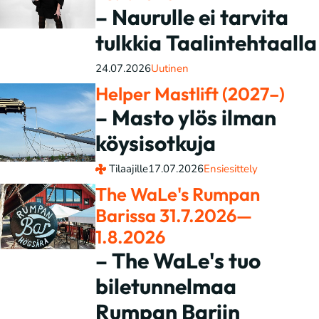
– Naurulle ei tarvita
tulkkia Taalintehtaalla
24.07.2026
Uutinen
Helper Mastlift (2027–)
– Masto ylös ilman
köysisotkuja
Tilaajille
17.07.2026
Ensiesittely
The WaLe's Rumpan
Barissa 31.7.2026—
1.8.2026
– The WaLe's tuo
biletunnelmaa
Rumpan Bariin