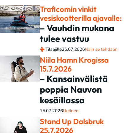
Traficomin vinkit
vesiskootterilla ajavalle:
– Vauhdin mukana
tulee vastuu
Tilaajille
26.07.2026
Näin se tehdään
Niila Hamn Krogissa
15.7.2026
– Kansainvälistä
poppia Nauvon
kesäillassa
15.07.2026
Uutinen
Stand Up Dalsbruk
25.7.2026