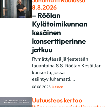
Juhamatti Röölässä
8.8.2026
– Röölan
Kylätoimikunnan
kesäinen
konserttiperinne
jatkuu
Rymättylässä järjestetään
lauantaina 8.8. Röölan Kesäillan
konsertti, jossa
esiintyy Juhamatti....
08.08.2026
Uutinen
Uutuusteos kertoo