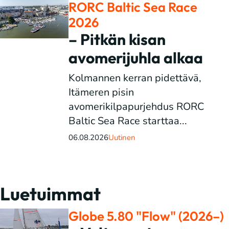
RORC Baltic Sea Race
2026
– Pitkän kisan
avomerijuhla alkaa
Kolmannen kerran pidettävä,
Itämeren pisin
avomerikilpapurjehdus RORC
Baltic Sea Race starttaa...
06.08.2026
Uutinen
Luetuimmat
Globe 5.80 "Flow" (2026–)