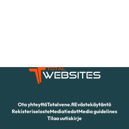
Ota yhteyttä
Totalvene.fi
Evästekäytäntö
Rekisteriseloste
Mediatiedot
Media guidelines
Tilaa uutiskirje