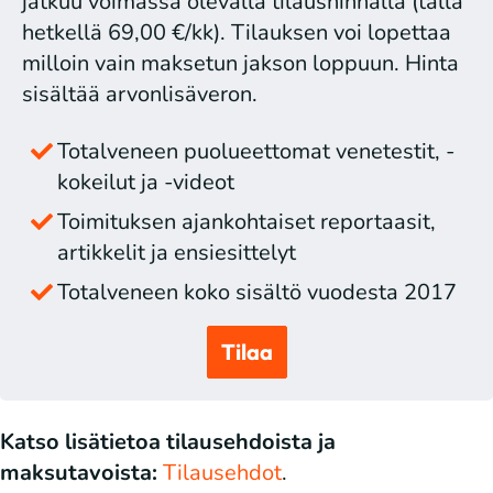
jatkuu voimassa olevalla tilaushinnalla (tällä
hetkellä 69,00 €/kk). Tilauksen voi lopettaa
milloin vain maksetun jakson loppuun. Hinta
sisältää arvonlisäveron.
Totalveneen puolueettomat venetestit, -
kokeilut ja -videot
Toimituksen ajankohtaiset reportaasit,
artikkelit ja ensiesittelyt
Totalveneen koko sisältö vuodesta 2017
Tilaa
Katso lisätietoa tilausehdoista ja
maksutavoista:
Tilausehdot
.