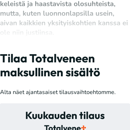
keleistä ja haastavista olosuhteista,
mutta, kuten luonnonlapsilla usein,
aivan kaikkien yksityiskohtien kanssa ei
ole niin justiinsa.
Tilaa Totalveneen
maksullinen sisältö
Alta näet ajantasaiset tilausvaihtoehtomme.
Kuukauden tilaus