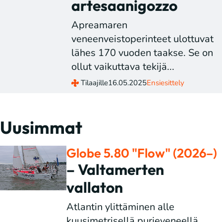
artesaanigozzo
Apreamaren
veneenveistoperinteet ulottuvat
lähes 170 vuoden taakse. Se on
ollut vaikuttava tekijä...
Tilaajille
16.05.2025
Ensiesittely
Uusimmat
Globe 5.80 "Flow" (2026–)
– Valtamerten
vallaton
Atlantin ylittäminen alle
kuusimetrisellä purjeveneellä