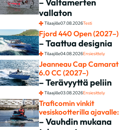
– Valtamerten
vallaton
Tilaajille
07.08.2026
Testi
Fjord 440 Open (2027–)
– Taattua designia
Tilaajille
04.08.2026
Ensiesittely
Jeanneau Cap Camarat
6.0 CC (2027–)
– Terävyyttä peliin
Tilaajille
03.08.2026
Ensiesittely
Traficomin vinkit
vesiskootterilla ajavalle:
– Vauhdin mukana