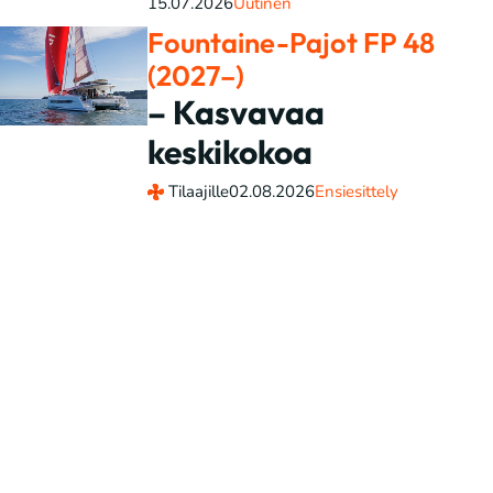
15.07.2026
Uutinen
Fountaine-Pajot FP 48
(2027–)
– Kasvavaa
keskikokoa
Tilaajille
02.08.2026
Ensiesittely