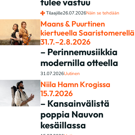
tulee vastuu
Tilaajille
26.07.2026
Näin se tehdään
Maans & Puurtinen
kiertueella Saaristomerellä
31.7.–2.8.2026
– Perinnemusiikkia
modernilla otteella
31.07.2026
Uutinen
Niila Hamn Krogissa
15.7.2026
– Kansainvälistä
poppia Nauvon
kesäillassa