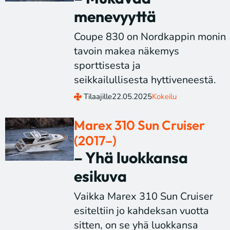
menevyyttä
Coupe 830 on Nordkappin monin
tavoin makea näkemys
sporttisesta ja
seikkailullisesta hyttiveneestä.
Tilaajille
22.05.2025
Kokeilu
Marex 310 Sun Cruiser
(2017–)
– Yhä luokkansa
esikuva
Vaikka Marex 310 Sun Cruiser
esiteltiin jo kahdeksan vuotta
sitten, on se yhä luokkansa