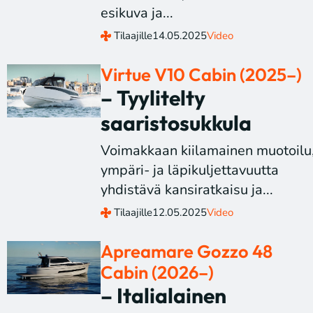
esikuva ja...
Tilaajille
14.05.2025
Video
Virtue V10 Cabin (2025–)
– Tyylitelty
saaristosukkula
Voimakkaan kiilamainen muotoilu
ympäri- ja läpikuljettavuutta
yhdistävä kansiratkaisu ja...
Tilaajille
12.05.2025
Video
Apreamare Gozzo 48
Cabin (2026–)
– Italialainen