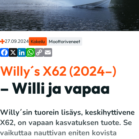
27.09.2024
Kokeilu
Moottoriveneet
Facebook
X
LinkedIn
WhatsApp
Copy
Email
Willy´s X62 (2024–)
Link
– Willi ja vapaa
Willy´sin tuorein lisäys, keskihyttivene
X62, on vapaan kasvatuksen tuote. Se
vaikuttaa nauttivan eniten kovista