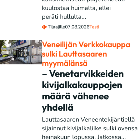
kuulostaa huimalta, ellei
peräti hullulta...
Tilaajille
07.08.2026
Testi
Veneilijän Verkkokauppa
sulki Lauttasaaren
myymälänsä
– Venetarvikkeiden
kivijalkakauppojen
määrä vähenee
yhdellä
Lauttasaaren Veneentekijäntiellä
sijainnut kivijalkaliike sulki ovensa
heinäkuun lopussa. Jatkossa...