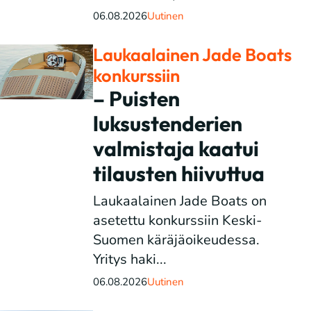
06.08.2026
Uutinen
Laukaalainen Jade Boats
konkurssiin
– Puisten
luksustenderien
valmistaja kaatui
tilausten hiivuttua
Laukaalainen Jade Boats on
asetettu konkurssiin Keski-
Suomen käräjäoikeudessa.
Yritys haki...
06.08.2026
Uutinen