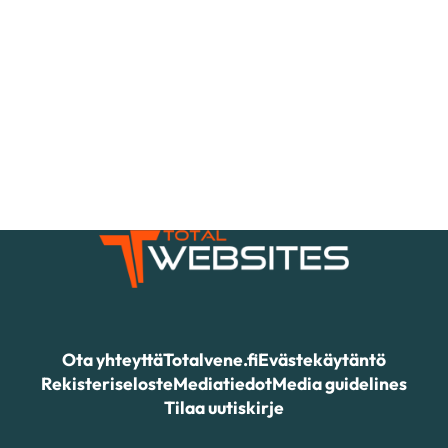
Ota yhteyttä
Totalvene.fi
Evästekäytäntö
Rekisteriseloste
Mediatiedot
Media guidelines
Tilaa uutiskirje