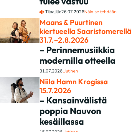
tulee vastuu
Tilaajille
26.07.2026
Näin se tehdään
Maans & Puurtinen
kiertueella Saaristomerellä
31.7.–2.8.2026
– Perinnemusiikkia
modernilla otteella
31.07.2026
Uutinen
Niila Hamn Krogissa
15.7.2026
– Kansainvälistä
poppia Nauvon
kesäillassa