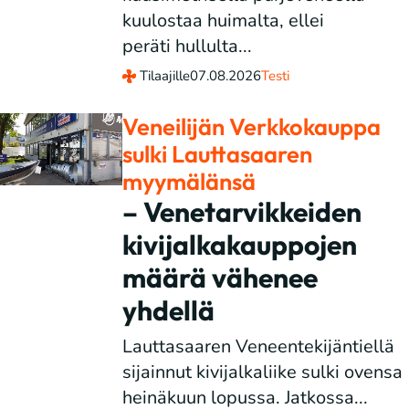
kuulostaa huimalta, ellei
peräti hullulta...
Tilaajille
07.08.2026
Testi
Veneilijän Verkkokauppa
sulki Lauttasaaren
myymälänsä
– Venetarvikkeiden
kivijalkakauppojen
määrä vähenee
yhdellä
Lauttasaaren Veneentekijäntiellä
sijainnut kivijalkaliike sulki ovensa
heinäkuun lopussa. Jatkossa...