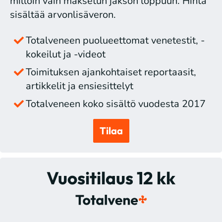
milloin vain maksetun jakson loppuun. Hinta
sisältää arvonlisäveron.
Totalveneen puolueettomat venetestit, -
kokeilut ja -videot
Toimituksen ajankohtaiset reportaasit,
artikkelit ja ensiesittelyt
Totalveneen koko sisältö vuodesta 2017
Tilaa
Vuositilaus 12 kk