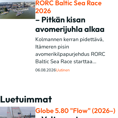
RORC Baltic Sea Race
2026
– Pitkän kisan
avomerijuhla alkaa
Kolmannen kerran pidettävä,
Itämeren pisin
avomerikilpapurjehdus RORC
Baltic Sea Race starttaa...
06.08.2026
Uutinen
Luetuimmat
Globe 5.80 "Flow" (2026–)