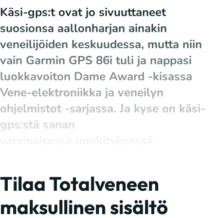
Käsi-gps:t ovat jo sivuuttaneet
suosionsa aallonharjan ainakin
veneilijöiden keskuudessa, mutta niin
vain Garmin GPS 86i tuli ja nappasi
luokkavoiton Dame Award -kisassa
Vene-elektroniikka ja veneilyn
ohjelmistot -sarjassa. Ja kyse on käsi-
gps:stä sanan
varsinaisessa merkityksessä.
Tilaa Totalveneen
maksullinen sisältö