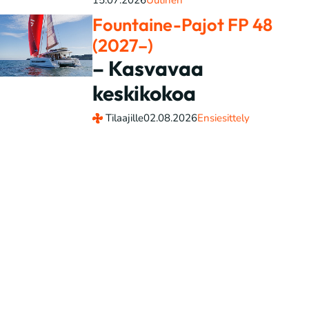
15.07.2026
Uutinen
Fountaine-Pajot FP 48
(2027–)
– Kasvavaa
keskikokoa
Tilaajille
02.08.2026
Ensiesittely