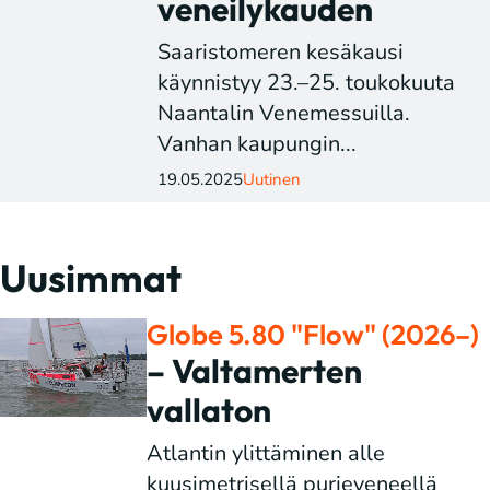
veneilykauden
Saaristomeren kesäkausi
käynnistyy 23.–25. toukokuuta
Naantalin Venemessuilla.
Vanhan kaupungin...
19.05.2025
Uutinen
Uusimmat
Globe 5.80 "Flow" (2026–)
– Valtamerten
vallaton
Atlantin ylittäminen alle
kuusimetrisellä purjeveneellä