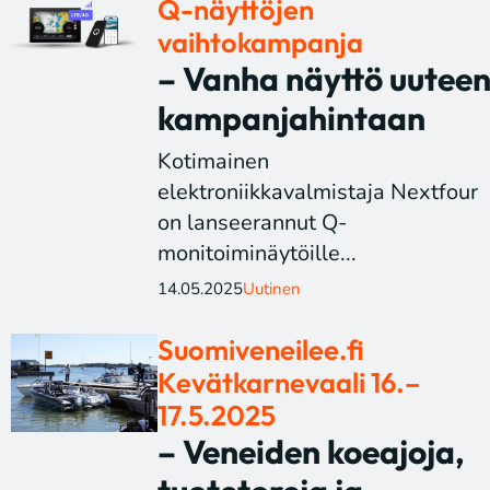
Q-näyttöjen
vaihtokampanja
– Vanha näyttö uutee
kampanjahintaan
Kotimainen
elektroniikkavalmistaja Nextfour
on lanseerannut Q-
monitoiminäytöille...
14.05.2025
Uutinen
Suomiveneilee.fi
Kevätkarnevaali 16.–
17.5.2025
– Veneiden koeajoja,