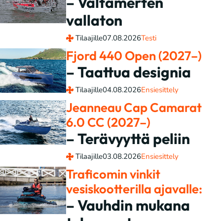
– Valtamerten
vallaton
Tilaajille
07.08.2026
Testi
Fjord 440 Open (2027–)
– Taattua designia
Tilaajille
04.08.2026
Ensiesittely
Jeanneau Cap Camarat
6.0 CC (2027–)
– Terävyyttä peliin
Tilaajille
03.08.2026
Ensiesittely
Traficomin vinkit
vesiskootterilla ajavalle:
– Vauhdin mukana