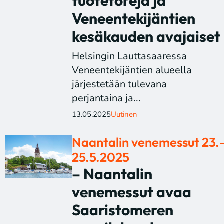
tuotetoreja ja
Veneentekijäntien
kesäkauden avajaiset
Helsingin Lauttasaaressa
Veneentekijäntien alueella
järjestetään tulevana
perjantaina ja...
13.05.2025
Uutinen
Naantalin venemessut 23.
25.5.2025
– Naantalin
venemessut avaa
Saaristomeren