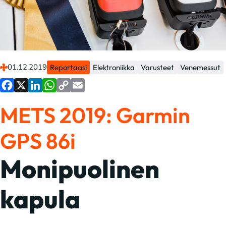
01.12.2019
Reportaasi
Elektroniikka
Varusteet
Venemessut
Facebook
X
LinkedIn
WhatsApp
Copy
Email
METS 2019: Garmin
Link
GPS 86i
Monipuolinen
kapula