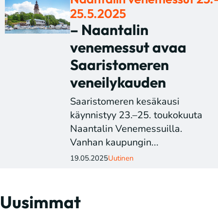
25.5.2025
– Naantalin
venemessut avaa
Saaristomeren
veneilykauden
Saaristomeren kesäkausi
käynnistyy 23.–25. toukokuuta
Naantalin Venemessuilla.
Vanhan kaupungin...
19.05.2025
Uutinen
Uusimmat