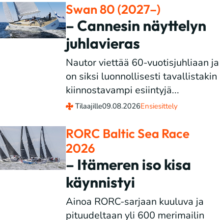
Swan 80 (2027–)
– Cannesin näyttelyn
juhlavieras
Nautor viettää 60-vuotisjuhliaan ja
on siksi luonnollisesti tavallistakin
kiinnostavampi esiintyjä...
Tilaajille
09.08.2026
Ensiesittely
RORC Baltic Sea Race
2026
– Itämeren iso kisa
käynnistyi
Ainoa RORC-sarjaan kuuluva ja
pituudeltaan yli 600 merimailin