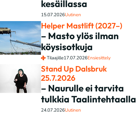
kesäillassa
15.07.2026
Uutinen
Helper Mastlift (2027–)
– Masto ylös ilman
köysisotkuja
Tilaajille
17.07.2026
Ensiesittely
Stand Up Dalsbruk
25.7.2026
– Naurulle ei tarvita
tulkkia Taalintehtaalla
24.07.2026
Uutinen