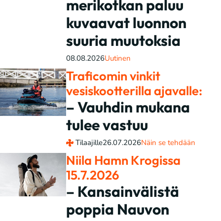
merikotkan paluu
kuvaavat luonnon
suuria muutoksia
08.08.2026
Uutinen
Traficomin vinkit
vesiskootterilla ajavalle:
– Vauhdin mukana
tulee vastuu
Tilaajille
26.07.2026
Näin se tehdään
Niila Hamn Krogissa
15.7.2026
– Kansainvälistä
poppia Nauvon