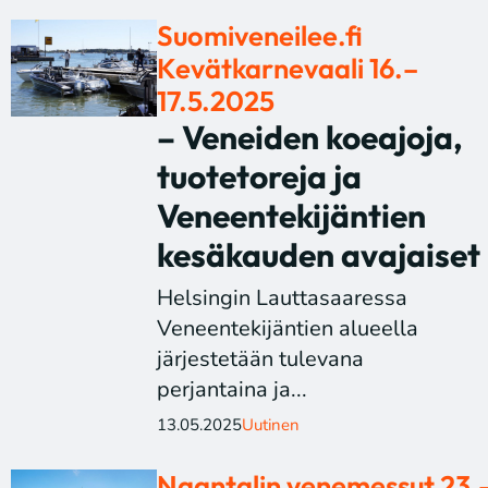
Suomiveneilee.fi
Kevätkarnevaali 16.–
17.5.2025
– Veneiden koeajoja,
tuotetoreja ja
Veneentekijäntien
kesäkauden avajaiset
Helsingin Lauttasaaressa
Veneentekijäntien alueella
järjestetään tulevana
perjantaina ja...
13.05.2025
Uutinen
Naantalin venemessut 23.