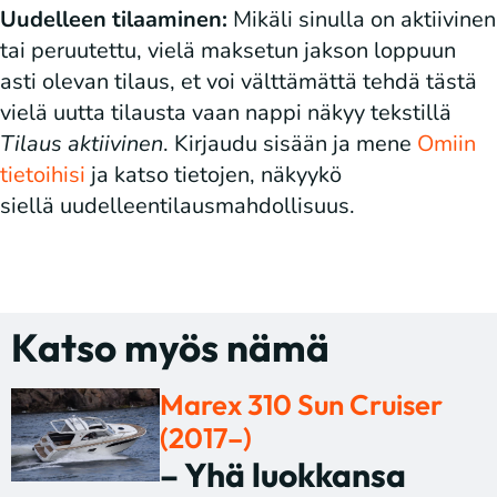
Uudelleen tilaaminen:
Mikäli sinulla on aktiivinen
tai peruutettu, vielä maksetun jakson loppuun
asti olevan tilaus, et voi välttämättä tehdä tästä
vielä uutta tilausta vaan nappi näkyy tekstillä
Tilaus aktiivinen
. Kirjaudu sisään ja mene
Omiin
tietoihisi
ja katso tietojen, näkyykö
siellä uudelleentilausmahdollisuus.
Katso myös nämä
Marex 310 Sun Cruiser
(2017–)
– Yhä luokkansa