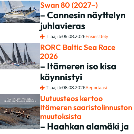
Swan 80 (2027–)
– Cannesin näyttelyn
juhlavieras
Tilaajille
09.08.2026
Ensiesittely
RORC Baltic Sea Race
2026
– Itämeren iso kisa
käynnistyi
Tilaajille
08.08.2026
Reportaasi
Uutuusteos kertoo
Itämeren saaristolinnuston
muutoksista
– Haahkan alamäki ja