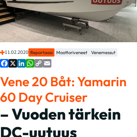
11.02.2020
Reportaasi
Moottoriveneet
Venemessut
Facebook
X
LinkedIn
WhatsApp
Copy
Email
Vene 20 Båt: Yamarin
Link
60 Day Cruiser
– Vuoden tärkein
DC-uutuus