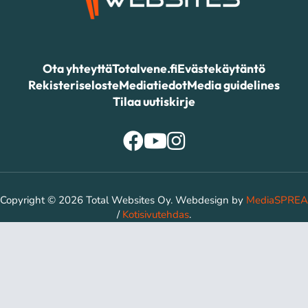
Ota yhteyttä
Totalvene.fi
Evästekäytäntö
Rekisteriseloste
Mediatiedot
Media guidelines
Tilaa uutiskirje
Copyright © 2026 Total Websites Oy. Webdesign by
MediaSPREA
/
Kotisivutehdas
.