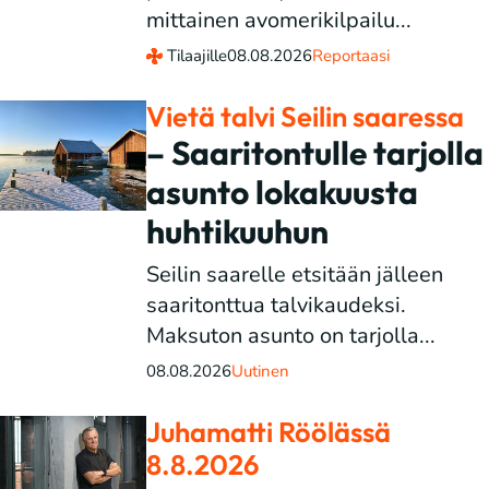
mittainen avomerikilpailu...
Tilaajille
08.08.2026
Reportaasi
Vietä talvi Seilin saaressa
– Saaritontulle tarjolla
asunto lokakuusta
huhtikuuhun
Seilin saarelle etsitään jälleen
saaritonttua talvikaudeksi.
Maksuton asunto on tarjolla...
08.08.2026
Uutinen
Juhamatti Röölässä
8.8.2026