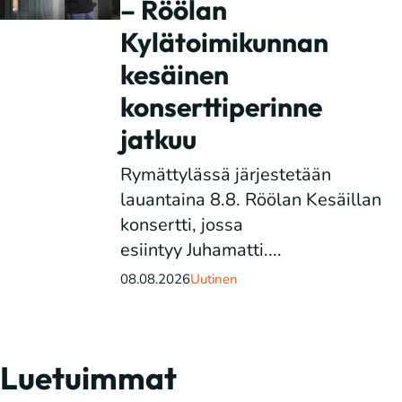
– Röölan
Kylätoimikunnan
kesäinen
konserttiperinne
jatkuu
Rymättylässä järjestetään
lauantaina 8.8. Röölan Kesäillan
konsertti, jossa
esiintyy Juhamatti....
08.08.2026
Uutinen
Luetuimmat