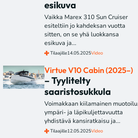
esikuva
Vaikka Marex 310 Sun Cruiser
esiteltiin jo kahdeksan vuotta
sitten, on se yhä luokkansa
esikuva ja...
Tilaajille
14.05.2025
Video
Virtue V10 Cabin (2025–)
– Tyylitelty
saaristosukkula
Voimakkaan kiilamainen muotoilu
ympäri- ja läpikuljettavuutta
yhdistävä kansiratkaisu ja...
Tilaajille
12.05.2025
Video