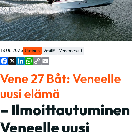
19.06.2026
Uutinen
Vesillä
Venemessut
Facebook
X
LinkedIn
WhatsApp
Copy
Email
Vene 27 Båt: Veneelle
Link
uusi elämä
– Ilmoittautuminen
Veneelle uusi