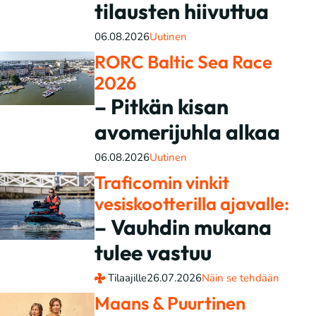
tilausten hiivuttua
06.08.2026
Uutinen
RORC Baltic Sea Race
2026
– Pitkän kisan
avomerijuhla alkaa
06.08.2026
Uutinen
Traficomin vinkit
vesiskootterilla ajavalle:
– Vauhdin mukana
tulee vastuu
Tilaajille
26.07.2026
Näin se tehdään
Maans & Puurtinen