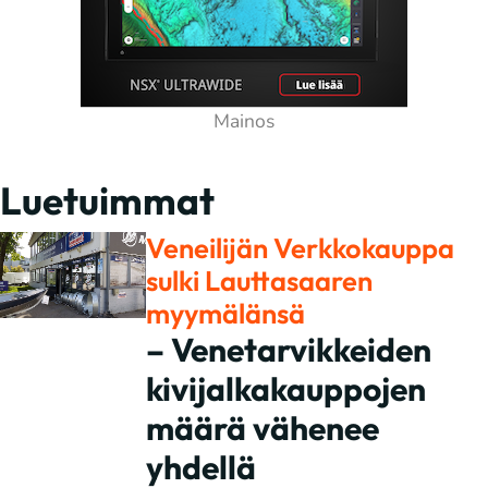
Luetuimmat
Veneilijän Verkkokauppa
sulki Lauttasaaren
myymälänsä
– Venetarvikkeiden
kivijalkakauppojen
määrä vähenee
yhdellä