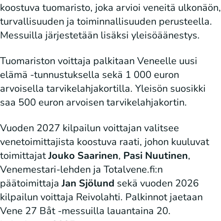
koostuva tuomaristo, joka arvioi veneitä ulkonäön,
turvallisuuden ja toiminnallisuuden perusteella.
Messuilla järjestetään lisäksi yleisöäänestys.
Tuomariston voittaja palkitaan Veneelle uusi
elämä -tunnustuksella sekä 1 000 euron
arvoisella tarvikelahjakortilla. Yleisön suosikki
saa 500 euron arvoisen tarvikelahjakortin.
Vuoden 2027 kilpailun voittajan valitsee
venetoimittajista koostuva raati, johon kuuluvat
toimittajat
Jouko Saarinen
,
Pasi Nuutinen
,
Venemestari-lehden ja Totalvene.fi:n
päätoimittaja
Jan Sjölund
sekä vuoden 2026
kilpailun voittaja Reivolahti. Palkinnot jaetaan
Vene 27 Båt -messuilla lauantaina 20.