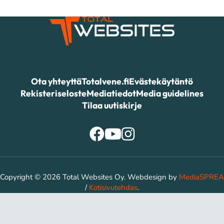
Ota yhteyttä
Totalvene.fi
Evästekäytäntö
Rekisteriseloste
Mediatiedot
Media guidelines
Tilaa uutiskirje
Copyright © 2026 Total Websites Oy. Webdesign by
MediaSPREA
/
Kotisivutehdas
.