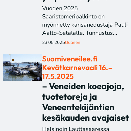
Vuoden 2025
Saaristomeripalkinto on
myönnetty kansanedustaja Pauli
Aalto-Setälälle. Tunnustus...
23.05.2025
Uutinen
Suomiveneilee.fi
Kevätkarnevaali 16.–
17.5.2025
– Veneiden koeajoja,
tuotetoreja ja
Veneentekijäntien
kesäkauden avajaiset
Helsingin Lauttasaaressa