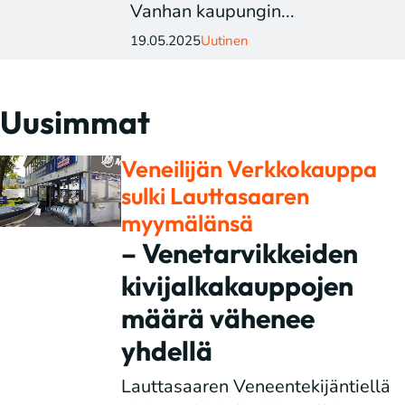
Vanhan kaupungin...
19.05.2025
Uutinen
Uusimmat
Veneilijän Verkkokauppa
sulki Lauttasaaren
myymälänsä
– Venetarvikkeiden
kivijalkakauppojen
määrä vähenee
yhdellä
Lauttasaaren Veneentekijäntiellä