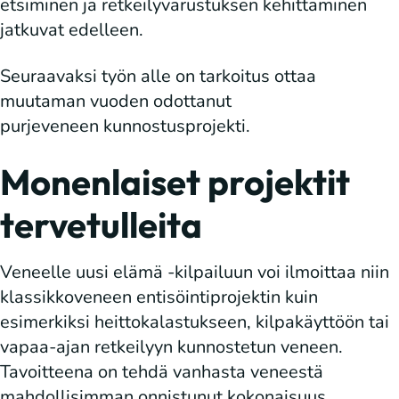
etsiminen ja retkeilyvarustuksen kehittäminen
jatkuvat edelleen.
Seuraavaksi työn alle on tarkoitus ottaa
muutaman vuoden odottanut
purjeveneen kunnostusprojekti.
Monenlaiset projektit
tervetulleita
Veneelle uusi elämä -kilpailuun voi ilmoittaa niin
klassikkoveneen entisöintiprojektin kuin
esimerkiksi heittokalastukseen, kilpakäyttöön tai
vapaa-ajan retkeilyyn kunnostetun veneen.
Tavoitteena on tehdä vanhasta veneestä
mahdollisimman onnistunut kokonaisuus.