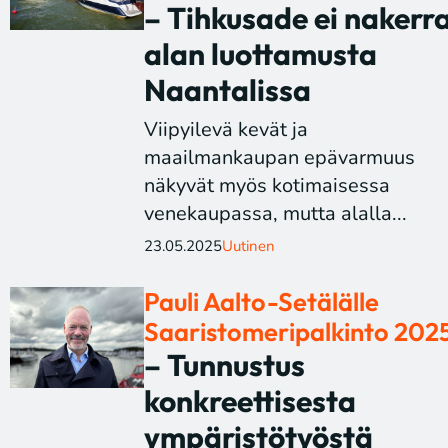
– Tihkusade ei nakerr
alan luottamusta
Naantalissa
Viipyilevä kevät ja
maailmankaupan epävarmuus
näkyvät myös kotimaisessa
venekaupassa, mutta alalla...
23.05.2025
Uutinen
Pauli Aalto-Setälälle
Saaristomeripalkinto 202
– Tunnustus
konkreettisesta
ympäristötyöstä