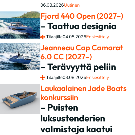
06.08.2026
Uutinen
Fjord 440 Open (2027–)
– Taattua designia
Tilaajille
04.08.2026
Ensiesittely
Jeanneau Cap Camarat
6.0 CC (2027–)
– Terävyyttä peliin
Tilaajille
03.08.2026
Ensiesittely
Laukaalainen Jade Boats
konkurssiin
– Puisten
luksustenderien
valmistaja kaatui