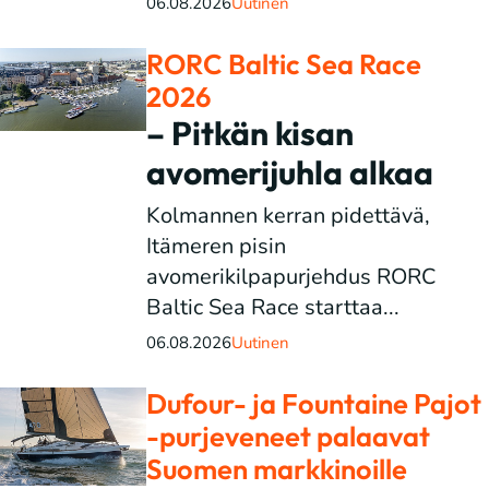
06.08.2026
Uutinen
RORC Baltic Sea Race
2026
– Pitkän kisan
avomerijuhla alkaa
Kolmannen kerran pidettävä,
Itämeren pisin
avomerikilpapurjehdus RORC
Baltic Sea Race starttaa...
06.08.2026
Uutinen
Dufour- ja Fountaine Pajot
-purjeveneet palaavat
Suomen markkinoille