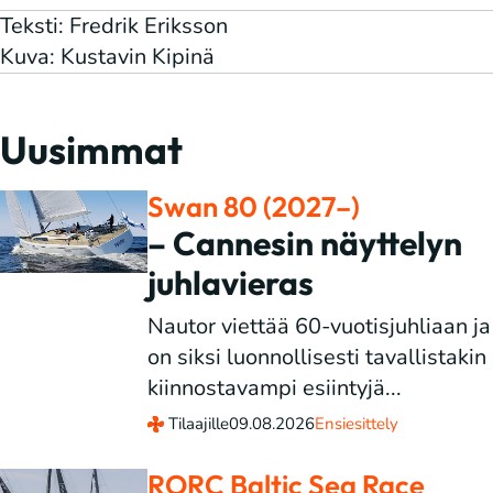
Teksti: Fredrik Eriksson
Kuva: Kustavin Kipinä
Uusimmat
Swan 80 (2027–)
– Cannesin näyttelyn
juhlavieras
Nautor viettää 60-vuotisjuhliaan ja
on siksi luonnollisesti tavallistakin
kiinnostavampi esiintyjä...
Tilaajille
09.08.2026
Ensiesittely
RORC Baltic Sea Race