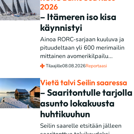
2026
– Itämeren iso kisa
käynnistyi
Ainoa RORC-sarjaan kuuluva ja
pituudeltaan yli 600 merimailin
mittainen avomerikilpailu...
Tilaajille
08.08.2026
Reportaasi
Vietä talvi Seilin saaressa
– Saaritontulle tarjolla
asunto lokakuusta
huhtikuuhun
Seilin saarelle etsitään jälleen