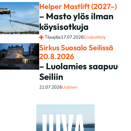
Helper Mastlift (2027–)
– Masto ylös ilman
köysisotkuja
Tilaajille
17.07.2026
Ensiesittely
Sirkus Suosalo Seilissä
20.8.2026
– Luolamies saapuu
Seiliin
21.07.2026
Uutinen