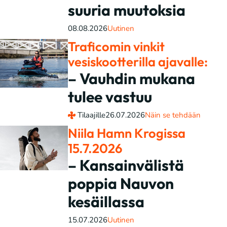
suuria muutoksia
08.08.2026
Uutinen
Traficomin vinkit
vesiskootterilla ajavalle:
– Vauhdin mukana
tulee vastuu
Tilaajille
26.07.2026
Näin se tehdään
Niila Hamn Krogissa
15.7.2026
– Kansainvälistä
poppia Nauvon
kesäillassa
15.07.2026
Uutinen