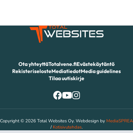
Ota yhteyttä
Totalvene.fi
Evästekäytäntö
Rekisteriseloste
Mediatiedot
Media guidelines
Tilaa uutiskirje
Copyright © 2026 Total Websites Oy. Webdesign by
MediaSPREA
/
Kotisivutehdas
.