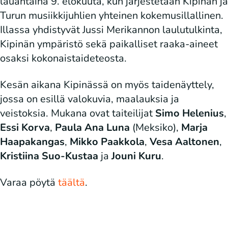
lauantaina 9. elokuuta, kun järjestetään Kipinän ja
Turun musiikkijuhlien yhteinen kokemusillallinen.
Illassa yhdistyvät Jussi Merikannon laulutulkinta,
Kipinän ympäristö sekä paikalliset raaka-aineet
osaksi kokonaistaideteosta.
Kesän aikana Kipinässä on myös taidenäyttely,
jossa on esillä valokuvia, maalauksia ja
veistoksia. Mukana ovat taiteilijat
Simo Helenius
,
Essi Korva
,
Paula Ana Luna
(Meksiko),
Marja
Haapakangas
,
Mikko Paakkola
,
Vesa Aaltonen
,
Kristiina Suo-Kustaa
ja
Jouni Kuru
.
Varaa pöytä
täältä
.