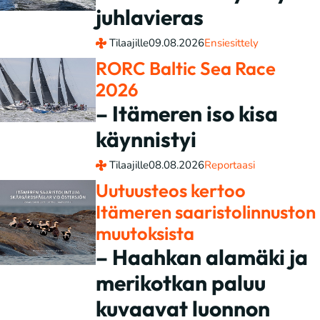
juhlavieras
Tilaajille
09.08.2026
Ensiesittely
RORC Baltic Sea Race
2026
– Itämeren iso kisa
käynnistyi
Tilaajille
08.08.2026
Reportaasi
Uutuusteos kertoo
Itämeren saaristolinnuston
muutoksista
– Haahkan alamäki ja
merikotkan paluu
kuvaavat luonnon