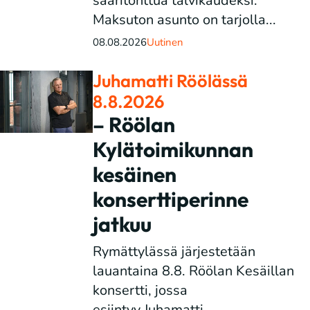
saaritonttua talvikaudeksi.
Maksuton asunto on tarjolla...
08.08.2026
Uutinen
Juhamatti Röölässä
8.8.2026
– Röölan
Kylätoimikunnan
kesäinen
konserttiperinne
jatkuu
Rymättylässä järjestetään
lauantaina 8.8. Röölan Kesäillan
konsertti, jossa
esiintyy Juhamatti....