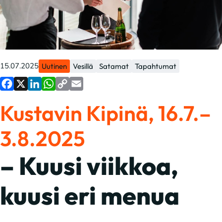
15.07.2025
Uutinen
Vesillä
Satamat
Tapahtumat
Facebook
X
LinkedIn
WhatsApp
Copy
Email
Kustavin Kipinä, 16.7.–
Link
3.8.2025
– Kuusi viikkoa,
kuusi eri menua