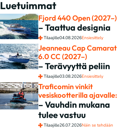
Luetuimmat
Fjord 440 Open (2027–)
– Taattua designia
Tilaajille
04.08.2026
Ensiesittely
Jeanneau Cap Camarat
6.0 CC (2027–)
– Terävyyttä peliin
Tilaajille
03.08.2026
Ensiesittely
Traficomin vinkit
vesiskootterilla ajavalle:
– Vauhdin mukana
tulee vastuu
Tilaajille
26.07.2026
Näin se tehdään