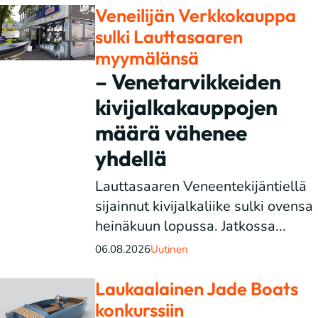
Veneilijän Verkkokauppa
sulki Lauttasaaren
myymälänsä
– Venetarvikkeiden
kivijalkakauppojen
määrä vähenee
yhdellä
Lauttasaaren Veneentekijäntiellä
sijainnut kivijalkaliike sulki ovensa
heinäkuun lopussa. Jatkossa...
06.08.2026
Uutinen
Laukaalainen Jade Boats
konkurssiin