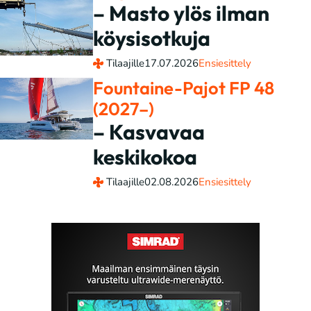
– Masto ylös ilman
köysisotkuja
Tilaajille
17.07.2026
Ensiesittely
Fountaine-Pajot FP 48
(2027–)
– Kasvavaa
keskikokoa
Tilaajille
02.08.2026
Ensiesittely