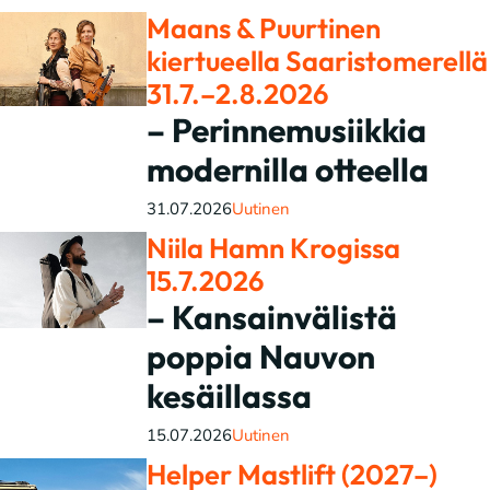
Maans & Puurtinen
kiertueella Saaristomerellä
31.7.–2.8.2026
– Perinnemusiikkia
modernilla otteella
31.07.2026
Uutinen
Niila Hamn Krogissa
15.7.2026
– Kansainvälistä
poppia Nauvon
kesäillassa
15.07.2026
Uutinen
Helper Mastlift (2027–)