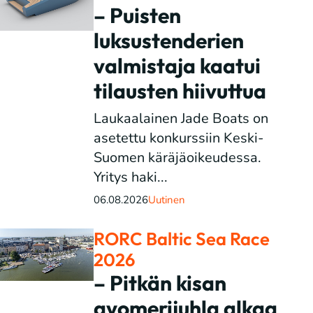
– Puisten
luksustenderien
valmistaja kaatui
tilausten hiivuttua
Laukaalainen Jade Boats on
asetettu konkurssiin Keski-
Suomen käräjäoikeudessa.
Yritys haki...
06.08.2026
Uutinen
RORC Baltic Sea Race
2026
– Pitkän kisan
avomerijuhla alkaa