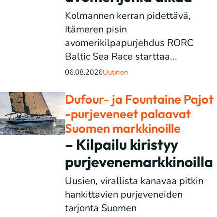
Kolmannen kerran pidettävä,
Itämeren pisin
avomerikilpapurjehdus RORC
Baltic Sea Race starttaa...
06.08.2026
Uutinen
Dufour- ja Fountaine Pajot
-purjeveneet palaavat
Suomen markkinoille
– Kilpailu kiristyy
purjevenemarkkinoilla
Uusien, virallista kanavaa pitkin
hankittavien purjeveneiden
tarjonta Suomen