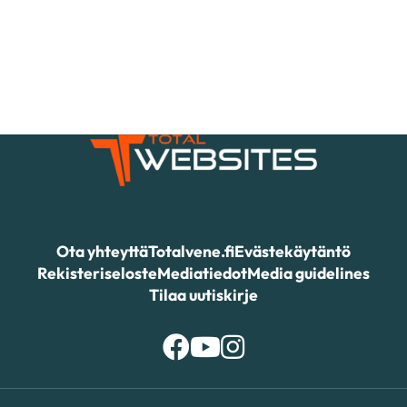
Ota yhteyttä
Totalvene.fi
Evästekäytäntö
Rekisteriseloste
Mediatiedot
Media guidelines
Tilaa uutiskirje