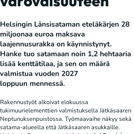
varovaisuuteen
Helsingin Länsisataman eteläkärjen 28
miljoonaa euroa maksava
laajennusurakka on käynnistynyt.
Hanke tuo satamaan noin 1,2 hehtaaria
lisää kenttätilaa, ja sen on määrä
valmistua vuoden 2027
loppuun mennessä.
Rakennustyöt alkoivat elokuussa
tukimuurielementtien valmistuksella Jätkäsaaren
Neptunuksenpuistossa. Työmaavaihe näkyy sekä
satama-alueella että Jätkäsaaren asukkaille.