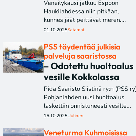
Veneilykausi jatkuu Espoon
Haukilahdessa niin pitkään,
kunnes jäät peittävät meren....
01.10.2025
Satamat
PSS täydentää julkisia
palveluja saaristossa
– Odotettu huoltoalus
vesille Kokkolassa
Pidä Saaristo Siistinä ry:n (PSS ry
Pohjanlahden uusi huoltoalus
laskettiin onnistuneesti vesille...
16.10.2025
Uutinen
Veneturma Kuhmoisissa