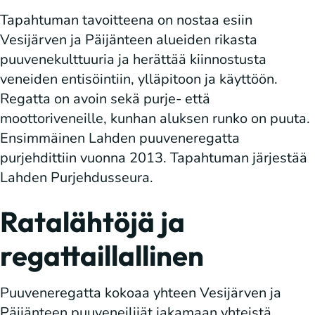
Tapahtuman tavoitteena on nostaa esiin
Vesijärven ja Päijänteen alueiden rikasta
puuvenekulttuuria ja herättää kiinnostusta
veneiden entisöintiin, ylläpitoon ja käyttöön.
Regatta on avoin sekä purje- että
moottoriveneille, kunhan aluksen runko on puuta.
Ensimmäinen Lahden puuveneregatta
purjehdittiin vuonna 2013. Tapahtuman järjestää
Lahden Purjehdusseura.
Ratalähtöjä ja
regattaillallinen
Puuveneregatta kokoaa yhteen Vesijärven ja
Päijänteen puuveneilijät jakamaan yhteistä