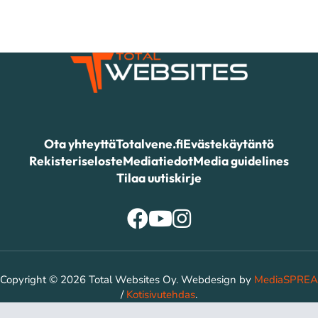
Ota yhteyttä
Totalvene.fi
Evästekäytäntö
Rekisteriseloste
Mediatiedot
Media guidelines
Tilaa uutiskirje
Copyright © 2026 Total Websites Oy. Webdesign by
MediaSPREA
/
Kotisivutehdas
.