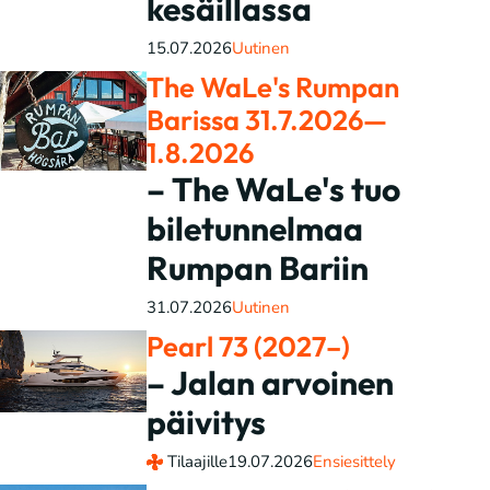
kesäillassa
15.07.2026
Uutinen
The WaLe's Rumpan
Barissa 31.7.2026—
1.8.2026
– The WaLe's tuo
biletunnelmaa
Rumpan Bariin
31.07.2026
Uutinen
Pearl 73 (2027–)
– Jalan arvoinen
päivitys
Tilaajille
19.07.2026
Ensiesittely