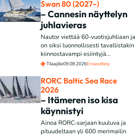
Swan 80 (2027–)
– Cannesin näyttelyn
juhlavieras
Nautor viettää 60-vuotisjuhliaan ja
on siksi luonnollisesti tavallistakin
kiinnostavampi esiintyjä...
Tilaajille
09.08.2026
Ensiesittely
RORC Baltic Sea Race
2026
– Itämeren iso kisa
käynnistyi
Ainoa RORC-sarjaan kuuluva ja
pituudeltaan yli 600 merimailin