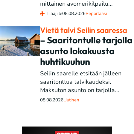
mittainen avomerikilpailu...
Tilaajille
08.08.2026
Reportaasi
Vietä talvi Seilin saaressa
– Saaritontulle tarjolla
asunto lokakuusta
huhtikuuhun
Seilin saarelle etsitään jälleen
saaritonttua talvikaudeksi.
Maksuton asunto on tarjolla...
08.08.2026
Uutinen