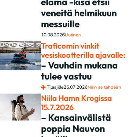
elämä -kisa etsii
veneitä helmikuun
messuille
10.08.2026
Uutinen
Traficomin vinkit
vesiskootterilla ajavalle:
– Vauhdin mukana
tulee vastuu
Tilaajille
26.07.2026
Näin se tehdään
Niila Hamn Krogissa
15.7.2026
– Kansainvälistä
poppia Nauvon