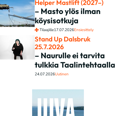
Helper Mastlift (2027–)
– Masto ylös ilman
köysisotkuja
Tilaajille
17.07.2026
Ensiesittely
Stand Up Dalsbruk
25.7.2026
– Naurulle ei tarvita
tulkkia Taalintehtaalla
24.07.2026
Uutinen