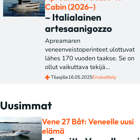
Cabin (2026–)
– Italialainen
artesaanigozzo
Apreamaren
veneenveistoperinteet ulottuvat
lähes 170 vuoden taakse. Se on
ollut vaikuttava tekijä...
Tilaajille
16.05.2025
Ensiesittely
Uusimmat
Vene 27 Båt: Veneelle uusi
elämä