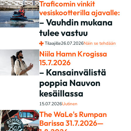
Traficomin vinkit
vesiskootterilla ajavalle:
– Vauhdin mukana
tulee vastuu
Tilaajille
26.07.2026
Näin se tehdään
Niila Hamn Krogissa
15.7.2026
– Kansainvälistä
poppia Nauvon
kesäillassa
15.07.2026
Uutinen
The WaLe's Rumpan
Barissa 31.7.2026—