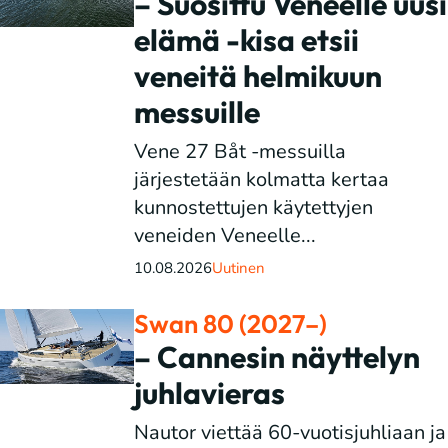
– Suosittu Veneelle uusi
elämä -kisa etsii
veneitä helmikuun
messuille
Vene 27 Båt -messuilla
järjestetään kolmatta kertaa
kunnostettujen käytettyjen
veneiden Veneelle...
10.08.2026
Uutinen
Swan 80 (2027–)
– Cannesin näyttelyn
juhlavieras
Nautor viettää 60-vuotisjuhliaan ja