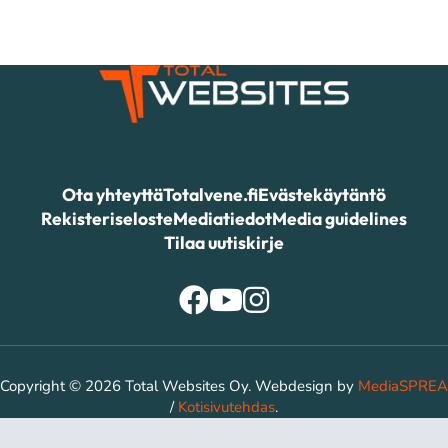
Ota yhteyttä
Totalvene.fi
Evästekäytäntö
Rekisteriseloste
Mediatiedot
Media guidelines
Tilaa uutiskirje
Copyright © 2026 Total Websites Oy. Webdesign by
MediaSPREA
/
Kotisivutehdas
.