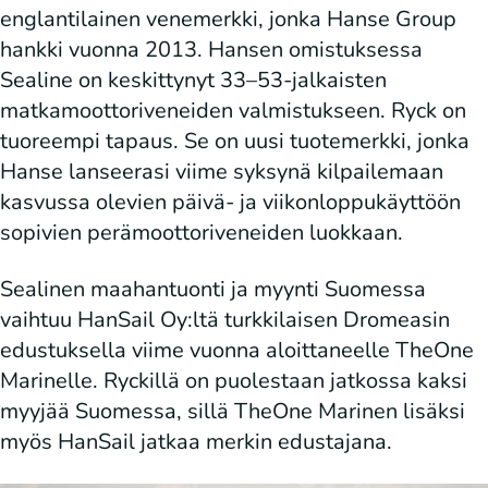
englantilainen venemerkki, jonka Hanse Group
hankki vuonna 2013. Hansen omistuksessa
Sealine on keskittynyt 33–53-jalkaisten
matkamoottoriveneiden valmistukseen. Ryck on
tuoreempi tapaus. Se on uusi tuotemerkki, jonka
Hanse lanseerasi viime syksynä kilpailemaan
kasvussa olevien päivä- ja viikonloppukäyttöön
sopivien perämoottoriveneiden luokkaan.
Sealinen maahantuonti ja myynti Suomessa
vaihtuu HanSail Oy:ltä turkkilaisen Dromeasin
edustuksella viime vuonna aloittaneelle TheOne
Marinelle. Ryckillä on puolestaan jatkossa kaksi
myyjää Suomessa, sillä TheOne Marinen lisäksi
myös HanSail jatkaa merkin edustajana.