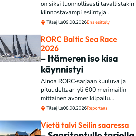
on siksi luonnollisesti tavallistakin
kiinnostavampi esiintyjä...
Tilaajille
09.08.2026
Ensiesittely
RORC Baltic Sea Race
2026
– Itämeren iso kisa
käynnistyi
Ainoa RORC-sarjaan kuuluva ja
pituudeltaan yli 600 merimailin
mittainen avomerikilpailu...
Tilaajille
08.08.2026
Reportaasi
Vietä talvi Seilin saaressa
– Saaritontulle tarjolla