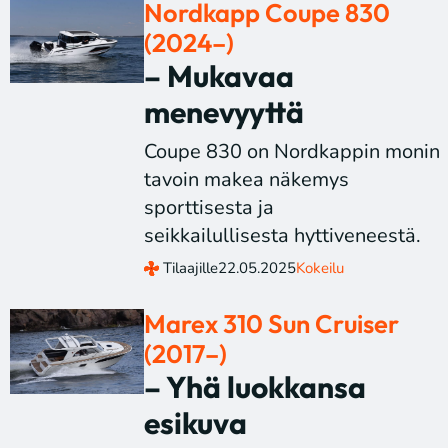
Nordkapp Coupe 830
(2024–)
– Mukavaa
menevyyttä
Coupe 830 on Nordkappin monin
tavoin makea näkemys
sporttisesta ja
seikkailullisesta hyttiveneestä.
Tilaajille
22.05.2025
Kokeilu
Marex 310 Sun Cruiser
(2017–)
– Yhä luokkansa
esikuva