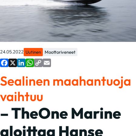
24.05.2022
Uutinen
Moottoriveneet
Facebook
X
LinkedIn
WhatsApp
Copy
Email
Sealinen maahantuoja
Link
vaihtuu
– TheOne Marine
aloittaa Hanse