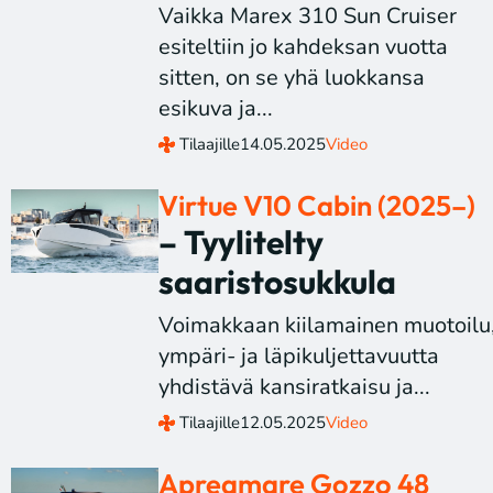
Vaikka Marex 310 Sun Cruiser
esiteltiin jo kahdeksan vuotta
sitten, on se yhä luokkansa
esikuva ja...
Tilaajille
14.05.2025
Video
Virtue V10 Cabin (2025–)
– Tyylitelty
saaristosukkula
Voimakkaan kiilamainen muotoilu
ympäri- ja läpikuljettavuutta
yhdistävä kansiratkaisu ja...
Tilaajille
12.05.2025
Video
Apreamare Gozzo 48