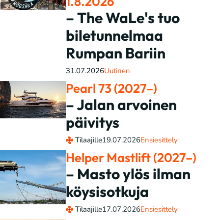
1.8.2026
– The WaLe's tuo
biletunnelmaa
Rumpan Bariin
31.07.2026
Uutinen
Pearl 73 (2027–)
– Jalan arvoinen
päivitys
Tilaajille
19.07.2026
Ensiesittely
Helper Mastlift (2027–)
– Masto ylös ilman
köysisotkuja
Tilaajille
17.07.2026
Ensiesittely