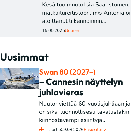
Kesä tuo muutoksia Saaristomere
matkailureitistöön. m/s Antonia o
aloittanut liikennöinnin...
15.05.2025
Uutinen
Uusimmat
Swan 80 (2027–)
– Cannesin näyttelyn
juhlavieras
Nautor viettää 60-vuotisjuhliaan ja
on siksi luonnollisesti tavallistakin
kiinnostavampi esiintyjä...
Tilaajille
09.08.2026
Ensiesittely