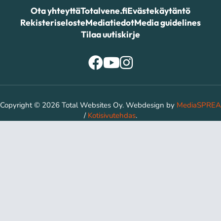
Ota yhteyttä
Totalvene.fi
Evästekäytäntö
Rekisteriseloste
Mediatiedot
Media guidelines
Tilaa uutiskirje
Copyright © 2026 Total Websites Oy. Webdesign by
MediaSPREA
/
Kotisivutehdas
.