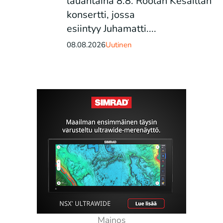
lauantaina 8.8. Röölan Kesäillan
konsertti, jossa
esiintyy Juhamatti....
08.08.2026
Uutinen