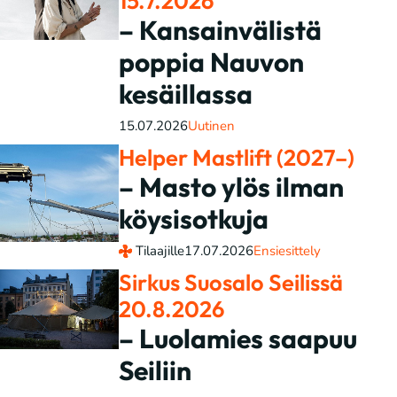
15.7.2026
– Kansainvälistä
poppia Nauvon
kesäillassa
15.07.2026
Uutinen
Helper Mastlift (2027–)
– Masto ylös ilman
köysisotkuja
Tilaajille
17.07.2026
Ensiesittely
Sirkus Suosalo Seilissä
20.8.2026
– Luolamies saapuu
Seiliin