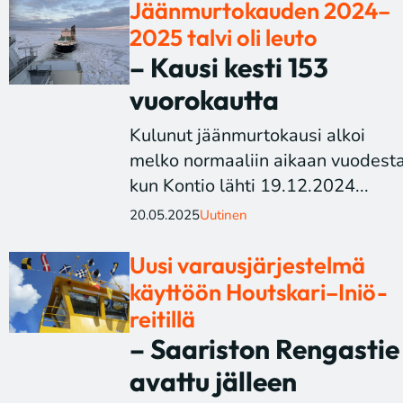
Jäänmurtokauden 2024–
2025 talvi oli leuto
– Kausi kesti 153
vuorokautta
Kulunut jäänmurtokausi alkoi
melko normaaliin aikaan vuodesta
kun Kontio lähti 19.12.2024...
20.05.2025
Uutinen
Uusi varausjärjestelmä
käyttöön Houtskari–Iniö-
reitillä
– Saariston Rengastie
avattu jälleen