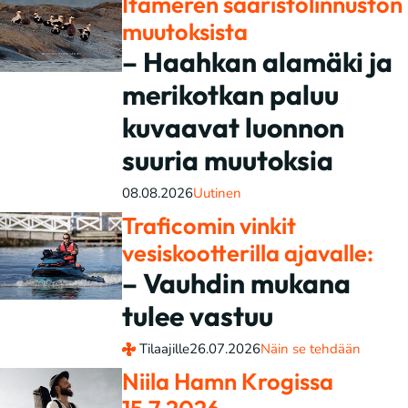
Itämeren saaristolinnuston
muutoksista
– Haahkan alamäki ja
merikotkan paluu
kuvaavat luonnon
suuria muutoksia
08.08.2026
Uutinen
Traficomin vinkit
vesiskootterilla ajavalle:
– Vauhdin mukana
tulee vastuu
Tilaajille
26.07.2026
Näin se tehdään
Niila Hamn Krogissa