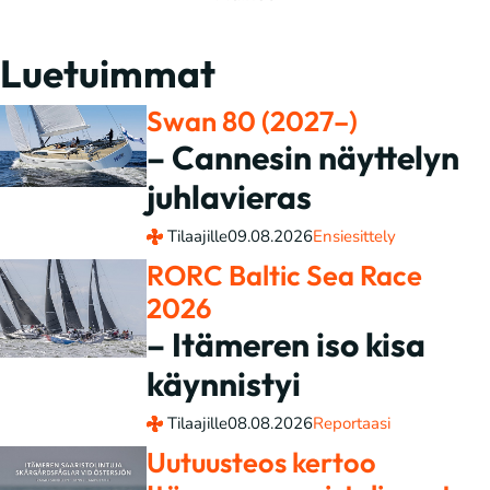
Luetuimmat
Swan 80 (2027–)
– Cannesin näyttelyn
juhlavieras
Tilaajille
09.08.2026
Ensiesittely
RORC Baltic Sea Race
2026
– Itämeren iso kisa
käynnistyi
Tilaajille
08.08.2026
Reportaasi
Uutuusteos kertoo