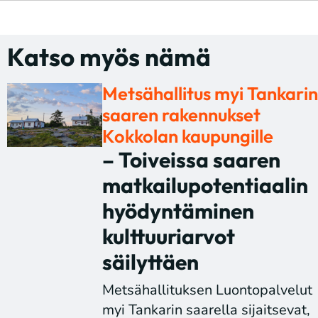
Katso myös nämä
Metsähallitus myi Tankari
saaren rakennukset
Kokkolan kaupungille
– Toiveissa saaren
matkailupotentiaalin
hyödyntäminen
kulttuuriarvot
säilyttäen
Metsähallituksen Luontopalvelut
myi Tankarin saarella sijaitsevat,