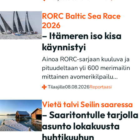
RORC Baltic Sea Race
2026
– Itämeren iso kisa
käynnistyi
Ainoa RORC-sarjaan kuuluva ja
pituudeltaan yli 600 merimailin
mittainen avomerikilpailu...
Tilaajille
08.08.2026
Reportaasi
Vietä talvi Seilin saaressa
– Saaritontulle tarjolla
asunto lokakuusta
huhtikuuhun