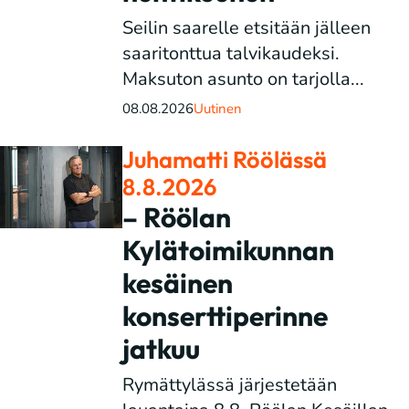
Seilin saarelle etsitään jälleen
saaritonttua talvikaudeksi.
Maksuton asunto on tarjolla...
08.08.2026
Uutinen
Juhamatti Röölässä
8.8.2026
– Röölan
Kylätoimikunnan
kesäinen
konserttiperinne
jatkuu
Rymättylässä järjestetään