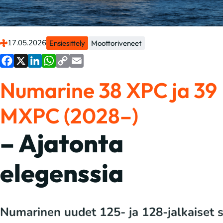
17.05.2026
Ensiesittely
Moottoriveneet
Facebook
X
LinkedIn
WhatsApp
Copy
Email
Numarine 38 XPC ja 39
Link
MXPC (2028–)
– Ajatonta
elegenssia
Numarinen uudet 125- ja 128-jalkaiset s