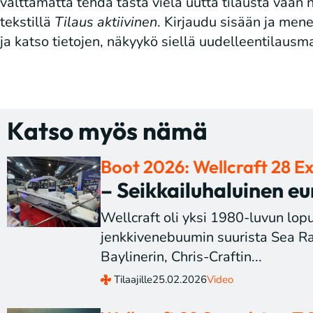
välttämättä tehdä tästä vielä uutta tilausta vaan
tekstillä
Tilaus aktiivinen
. Kirjaudu sisään ja men
ja katso tietojen, näkyykö siellä uudelleentilausm
Katso myös nämä
Boot 2026: Wellcraft 28 E
– Seikkailuhaluinen eu
Wellcraft oli yksi 1980-luvun lop
jenkkivenebuumin suurista Sea R
Baylinerin, Chris-Craftin...
Tilaajille
25.02.2026
Video