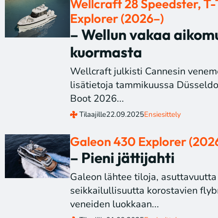
Wellcraft 28 Speedster, T-
Explorer (2026–)
– Wellun vakaa aikom
kuormasta
Wellcraft julkisti Cannesin venem
lisätietoja tammikuussa Düsseldo
Boot 2026...
Tilaajille
22.09.2025
Ensiesittely
Galeon 430 Explorer (202
– Pieni jättijahti
Galeon lähtee tiloja, asuttavuutta
seikkailullisuutta korostavien fly
veneiden luokkaan...