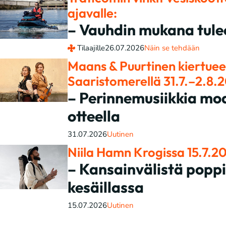
ajavalle:
– Vauhdin mukana tule
Tilaajille
26.07.2026
Näin se tehdään
Maans & Puurtinen kiertuee
Saaristomerellä 31.7.–2.8.
– Perinnemusiikkia mod
otteella
31.07.2026
Uutinen
Niila Hamn Krogissa 15.7.2
– Kansainvälistä popp
kesäillassa
15.07.2026
Uutinen