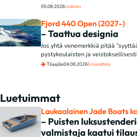
05.08.2026
Uutinen
Fjord 440 Open (2027–)
– Taattua designia
Jos yhtä venemerkkiä pitää ”syyttä
pystykeulaisten ja veistoksellisesti
Tilaajille
04.08.2026
Ensiesittely
Luetuimmat
Laukaalainen Jade Boats ko
– Puisten luksustender
valmistaja kaatui tilau