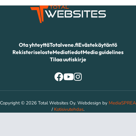
Ota yhteyttä
Totalvene.fi
Evästekäytäntö
Rekisteriseloste
Mediatiedot
Media guidelines
Tilaa uutiskirje
Copyright © 2026 Total Websites Oy. Webdesign by
MediaSPREA
/
Kotisivutehdas
.