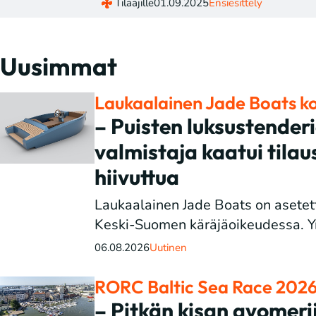
Tilaajille
01.09.2025
Ensiesittely
Uusimmat
Laukaalainen Jade Boats ko
– Puisten luksustender
valmistaja kaatui tilau
hiivuttua
Laukaalainen Jade Boats on asetet
Keski-Suomen käräjäoikeudessa. Yri
06.08.2026
Uutinen
RORC Baltic Sea Race 202
– Pitkän kisan avomeri