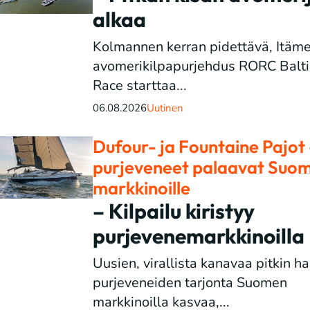
alkaa
Kolmannen kerran pidettävä, Itäme
avomerikilpapurjehdus RORC Balti
Race starttaa...
06.08.2026
Uutinen
Dufour- ja Fountaine Pajot 
purjeveneet palaavat Suo
markkinoille
– Kilpailu kiristyy
purjevenemarkkinoilla
Uusien, virallista kanavaa pitkin h
purjeveneiden tarjonta Suomen
markkinoilla kasvaa,...