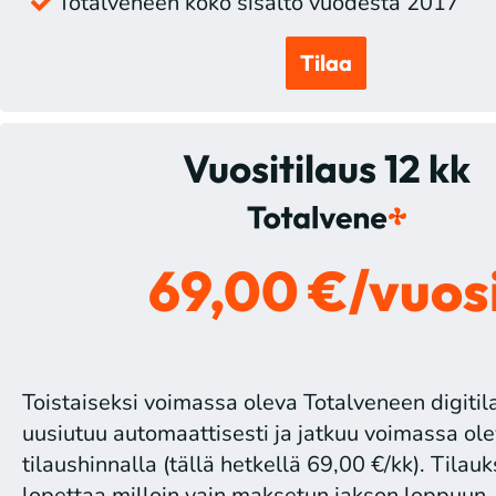
Totalveneen koko sisältö vuodesta 2017
Tilaa
Vuositilaus 12 kk
69,00 €/vuos
Toistaiseksi voimassa oleva Totalveneen digitil
uusiutuu automaattisesti ja jatkuu voimassa ole
tilaushinnalla (tällä hetkellä 69,00 €/kk). Tilau
lopettaa milloin vain maksetun jakson loppuun.