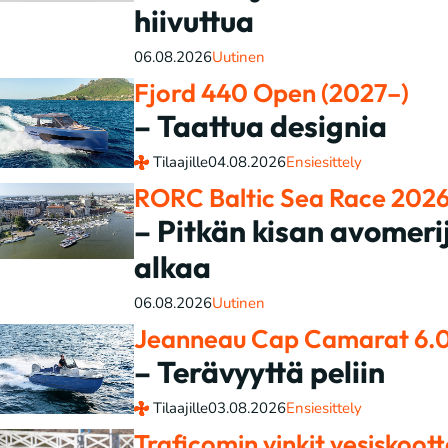
hiivuttua
06.08.2026
Uutinen
Fjord 440 Open (2027–)
– Taattua designia
Tilaajille
04.08.2026
Ensiesittely
RORC Baltic Sea Race 202
– Pitkän kisan avomeri
alkaa
06.08.2026
Uutinen
Jeanneau Cap Camarat 6.0
– Terävyyttä peliin
Tilaajille
03.08.2026
Ensiesittely
Traficomin vinkit vesiskoott