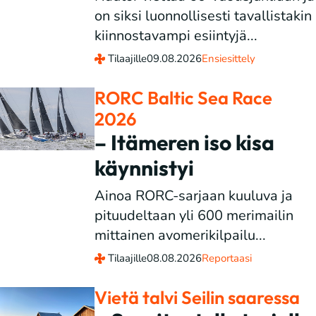
on siksi luonnollisesti tavallistakin
kiinnostavampi esiintyjä...
Tilaajille
09.08.2026
Ensiesittely
RORC Baltic Sea Race
2026
– Itämeren iso kisa
käynnistyi
Ainoa RORC-sarjaan kuuluva ja
pituudeltaan yli 600 merimailin
mittainen avomerikilpailu...
Tilaajille
08.08.2026
Reportaasi
Vietä talvi Seilin saaressa