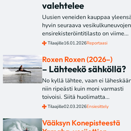
valehtelee
Uusien veneiden kauppaa yleens
hyvin seuraava vesikulkuneuvoje
ensirekisteröintitilasto on viime...
Tilaajille
16.01.2026
Reportaasi
Roxen Roxen (2026–)
– Lähteekö sähköllä?
No kyllä lähtee, vaan ei läheskää
niin ripeästi kuin moni varmasti
toivoisi. Siitä huolimatta...
Tilaajille
02.03.2026
Ensiesittely
Vääksyn Konepisteestä