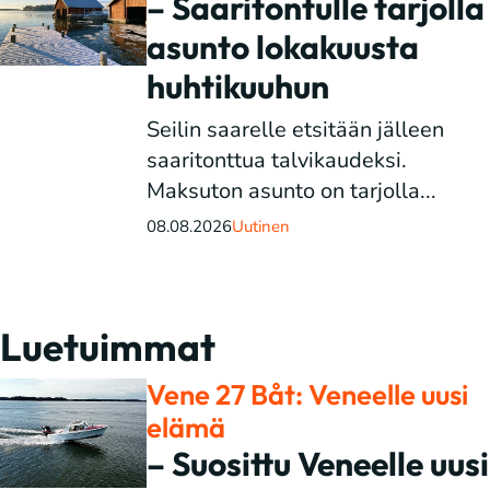
– Saaritontulle tarjolla
asunto lokakuusta
huhtikuuhun
Seilin saarelle etsitään jälleen
saaritonttua talvikaudeksi.
Maksuton asunto on tarjolla...
08.08.2026
Uutinen
Luetuimmat
Vene 27 Båt: Veneelle uusi
elämä
– Suosittu Veneelle uusi