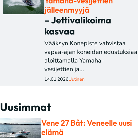
Yamaha-vesijettien
jälleenmyyjä
– Jettivalikoima
kasvaa
Vääksyn Konepiste vahvistaa
vapaa-ajan koneiden edustuksiaa
aloittamalla Yamaha-
vesijettien ja...
14.01.2026
Uutinen
Uusimmat
Vene 27 Båt: Veneelle uusi
elämä