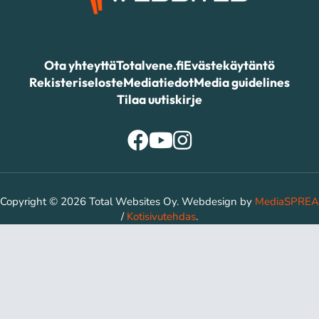
Ota yhteyttä
Totalvene.fi
Evästekäytäntö
Rekisteriseloste
Mediatiedot
Media guidelines
Tilaa uutiskirje
Copyright © 2026 Total Websites Oy. Webdesign by
MediaSPREA
/
Kotisivutehdas
.