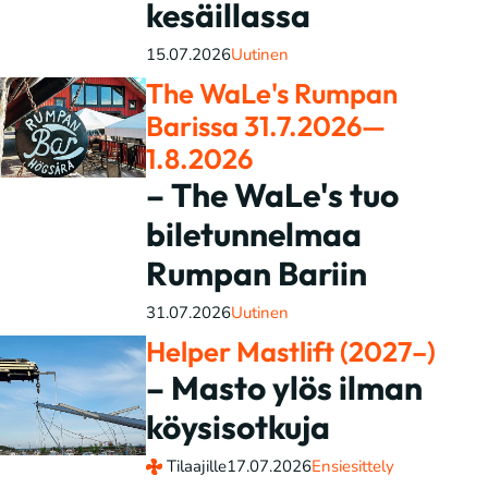
kesäillassa
15.07.2026
Uutinen
The WaLe's Rumpan
Barissa 31.7.2026—
1.8.2026
– The WaLe's tuo
biletunnelmaa
Rumpan Bariin
31.07.2026
Uutinen
Helper Mastlift (2027–)
– Masto ylös ilman
köysisotkuja
Tilaajille
17.07.2026
Ensiesittely