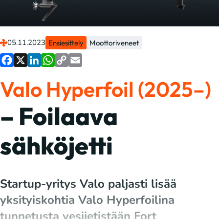
05.11.2023
Ensiesittely
Moottoriveneet
Facebook
X
LinkedIn
WhatsApp
Copy
Email
Valo Hyperfoil (2025–)
Link
– Foilaava
sähköjetti
Startup-yritys Valo paljasti lisää
yksityiskohtia Valo Hyperfoilina
tunnetusta vesijetistään Fort