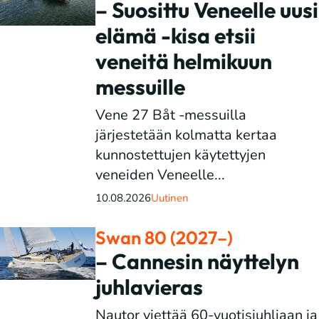
– Suosittu Veneelle uusi
elämä -kisa etsii
veneitä helmikuun
messuille
Vene 27 Båt -messuilla
järjestetään kolmatta kertaa
kunnostettujen käytettyjen
veneiden Veneelle...
10.08.2026
Uutinen
Swan 80 (2027–)
– Cannesin näyttelyn
juhlavieras
Nautor viettää 60-vuotisjuhliaan ja