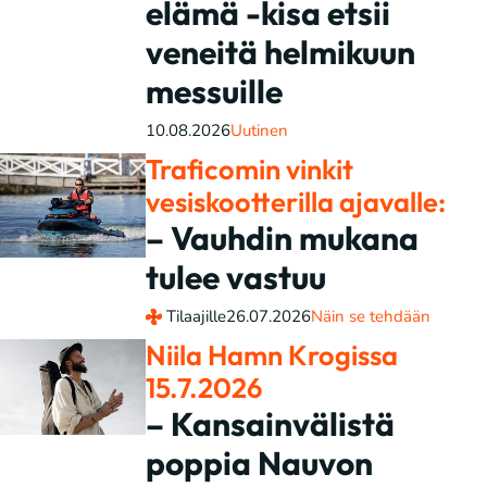
elämä -kisa etsii
veneitä helmikuun
messuille
10.08.2026
Uutinen
Traficomin vinkit
vesiskootterilla ajavalle:
– Vauhdin mukana
tulee vastuu
Tilaajille
26.07.2026
Näin se tehdään
Niila Hamn Krogissa
15.7.2026
– Kansainvälistä
poppia Nauvon