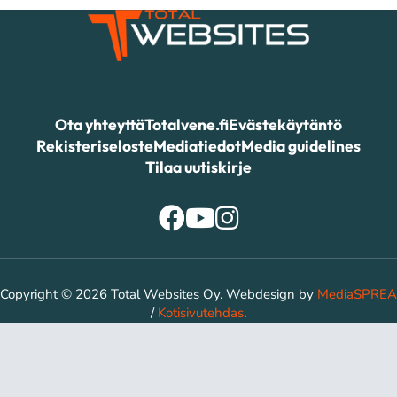
Ota yhteyttä
Totalvene.fi
Evästekäytäntö
Rekisteriseloste
Mediatiedot
Media guidelines
Tilaa uutiskirje
Copyright © 2026 Total Websites Oy. Webdesign by
MediaSPREA
/
Kotisivutehdas
.