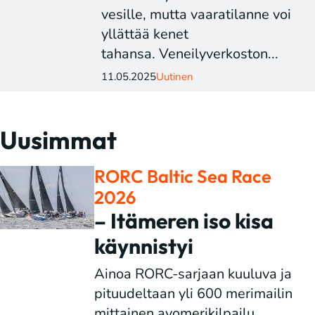
vesille, mutta vaaratilanne voi
yllättää kenet
tahansa. Veneilyverkoston...
11.05.2025
Uutinen
Uusimmat
RORC Baltic Sea Race
2026
– Itämeren iso kisa
käynnistyi
Ainoa RORC-sarjaan kuuluva ja
pituudeltaan yli 600 merimailin
mittainen avomerikilpailu...