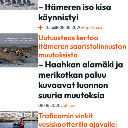
– Itämeren iso kisa
käynnistyi
Tilaajille
08.08.2026
Reportaasi
Uutuusteos kertoo
Itämeren saaristolinnuston
muutoksista
– Haahkan alamäki ja
merikotkan paluu
kuvaavat luonnon
suuria muutoksia
08.08.2026
Uutinen
Traficomin vinkit
vesiskootterilla ajavalle: