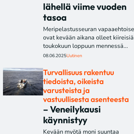
lähellä viime vuoden
tasoa
Meripelastusseuran vapaaehtoise
ovat kevään aikana olleet kiireisiä
toukokuun loppuun mennessä...
08.06.2025
Uutinen
Turvallisuus rakentuu
tiedoista, oikeista
varusteista ja
vastuullisesta asenteesta
– Veneilykausi
käynnistyy
Kevään myötä moni suuntaa