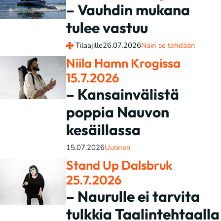
– Vauhdin mukana
tulee vastuu
Tilaajille
26.07.2026
Näin se tehdään
Niila Hamn Krogissa
15.7.2026
– Kansainvälistä
poppia Nauvon
kesäillassa
15.07.2026
Uutinen
Stand Up Dalsbruk
25.7.2026
– Naurulle ei tarvita
tulkkia Taalintehtaalla