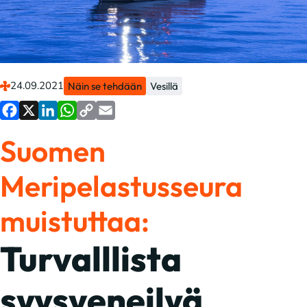
24.09.2021
Näin se tehdään
Vesillä
Facebook
X
LinkedIn
WhatsApp
Copy
Email
Suomen
Link
Meripelastusseura
muistuttaa:
Turvalllista
syysveneilyä