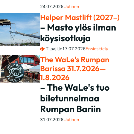
24.07.2026
Uutinen
Helper Mastlift (2027–)
– Masto ylös ilman
köysisotkuja
Tilaajille
17.07.2026
Ensiesittely
The WaLe's Rumpan
Barissa 31.7.2026—
1.8.2026
– The WaLe's tuo
biletunnelmaa
Rumpan Bariin
31.07.2026
Uutinen