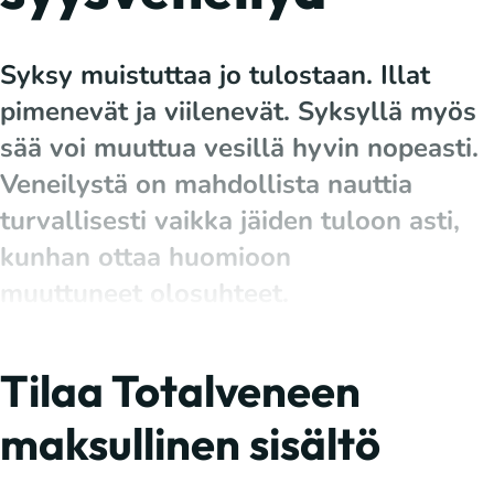
Syksy muistuttaa jo tulostaan. Illat
pimenevät ja viilenevät. Syksyllä myös
sää voi muuttua vesillä hyvin nopeasti.
Veneilystä on mahdollista nauttia
turvallisesti vaikka jäiden tuloon asti,
kunhan ottaa huomioon
muuttuneet olosuhteet.
Tilaa Totalveneen
maksullinen sisältö