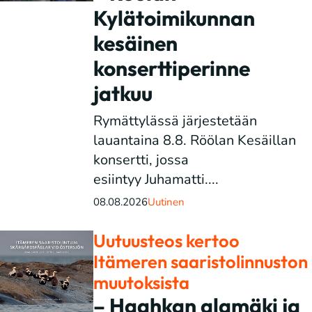
Kylätoimikunnan
kesäinen
konserttiperinne
jatkuu
Rymättylässä järjestetään
lauantaina 8.8. Röölan Kesäillan
konsertti, jossa
esiintyy Juhamatti....
08.08.2026
Uutinen
Uutuusteos kertoo
Itämeren saaristolinnuston
muutoksista
– Haahkan alamäki ja