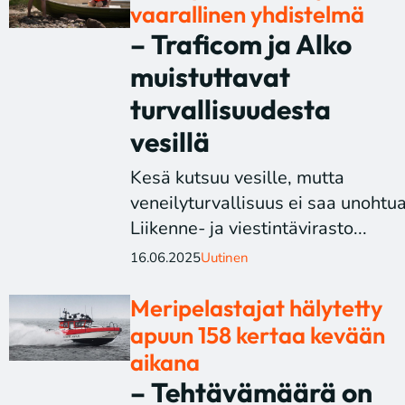
vaarallinen yhdistelmä
– Traficom ja Alko
muistuttavat
turvallisuudesta
vesillä
Kesä kutsuu vesille, mutta
veneilyturvallisuus ei saa unohtua
Liikenne- ja viestintävirasto...
16.06.2025
Uutinen
Meripelastajat hälytetty
apuun 158 kertaa kevään
aikana
– Tehtävämäärä on