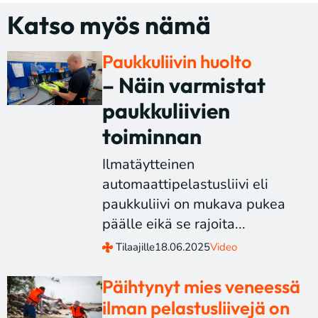
Katso myös nämä
Paukkuliivin huolto
– Näin varmistat
paukkuliivien
toiminnan
Ilmatäytteinen
automaattipelastusliivi eli
paukkuliivi on mukava pukea
päälle eikä se rajoita...
Tilaajille
18.06.2025
Video
Päihtynyt mies veneessä
ilman pelastusliivejä on