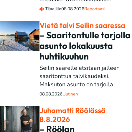
Tilaajille
08.08.2026
Reportaasi
Vietä talvi Seilin saaressa
– Saaritontulle tarjolla
asunto lokakuusta
huhtikuuhun
Seilin saarelle etsitään jälleen
saaritonttua talvikaudeksi.
Maksuton asunto on tarjolla...
08.08.2026
Uutinen
Juhamatti Röölässä
8.8.2026
– Röölan