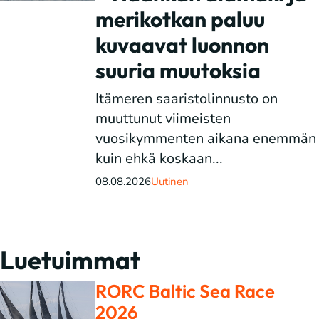
merikotkan paluu
kuvaavat luonnon
suuria muutoksia
Itämeren saaristolinnusto on
muuttunut viimeisten
vuosikymmenten aikana enemmän
kuin ehkä koskaan...
08.08.2026
Uutinen
Luetuimmat
RORC Baltic Sea Race
2026