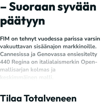
– Suoraan syvään
päätyyn
FIM on tehnyt vuodessa parissa varsin
vakuuttavan sisäänajon markkinoille.
Cannesissa ja Genovassa ensiesitelty
440 Regina on italialaismerkin Open-
mallisarjan kolmas ja
keskimmäinen malli.
Tilaa Totalveneen