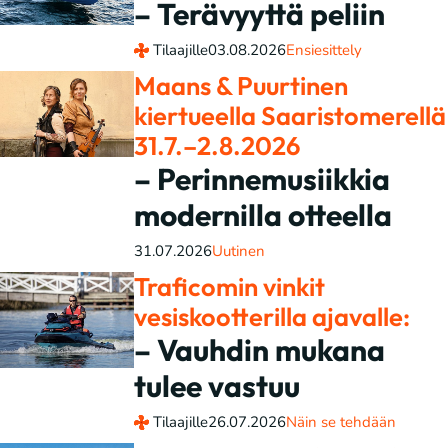
– Terävyyttä peliin
Tilaajille
03.08.2026
Ensiesittely
Maans & Puurtinen
kiertueella Saaristomerellä
31.7.–2.8.2026
– Perinnemusiikkia
modernilla otteella
31.07.2026
Uutinen
Traficomin vinkit
vesiskootterilla ajavalle:
– Vauhdin mukana
tulee vastuu
Tilaajille
26.07.2026
Näin se tehdään