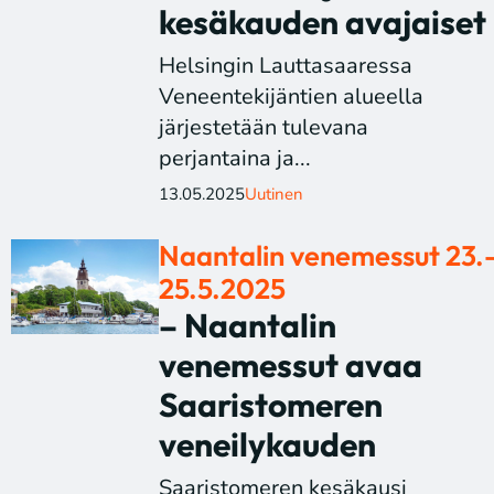
kesäkauden avajaiset
Helsingin Lauttasaaressa
Veneentekijäntien alueella
järjestetään tulevana
perjantaina ja...
13.05.2025
Uutinen
Naantalin venemessut 23.
25.5.2025
– Naantalin
venemessut avaa
Saaristomeren
veneilykauden
Saaristomeren kesäkausi