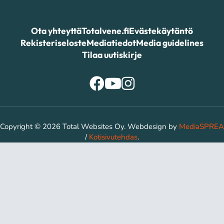
Ota yhteyttä
Totalvene.fi
Evästekäytäntö
Rekisteriseloste
Mediatiedot
Media guidelines
Tilaa uutiskirje
Copyright © 2026 Total Websites Oy. Webdesign by
MediaSPREA
/
Kotisivutehdas
.