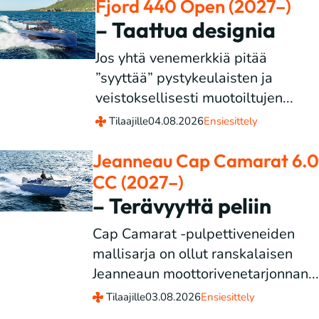
Fjord 440 Open (2027–)
– Taattua designia
Jos yhtä venemerkkiä pitää
”syyttää” pystykeulaisten ja
veistoksellisesti muotoiltujen...
Tilaajille
04.08.2026
Ensiesittely
Jeanneau Cap Camarat 6.0
CC (2027–)
– Terävyyttä peliin
Cap Camarat -pulpettiveneiden
mallisarja on ollut ranskalaisen
Jeanneaun moottorivenetarjonnan...
Tilaajille
03.08.2026
Ensiesittely