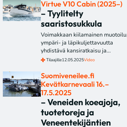
Virtue V10 Cabin (2025–)
– Tyylitelty
saaristosukkula
Voimakkaan kiilamainen muotoilu
ympäri- ja läpikuljettavuutta
yhdistävä kansiratkaisu ja...
Tilaajille
12.05.2025
Video
Suomiveneilee.fi
Kevätkarnevaali 16.–
17.5.2025
– Veneiden koeajoja,
tuotetoreja ja
Veneentekijäntien