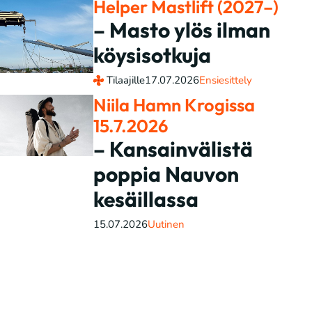
Helper Mastlift (2027–)
– Masto ylös ilman
köysisotkuja
Tilaajille
17.07.2026
Ensiesittely
Niila Hamn Krogissa
15.7.2026
– Kansainvälistä
poppia Nauvon
kesäillassa
15.07.2026
Uutinen