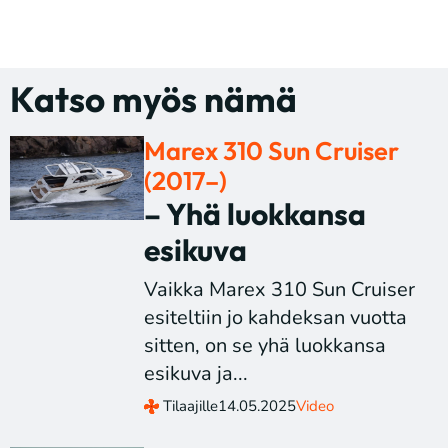
Katso myös nämä
Marex 310 Sun Cruiser
(2017–)
– Yhä luokkansa
esikuva
Vaikka Marex 310 Sun Cruiser
esiteltiin jo kahdeksan vuotta
sitten, on se yhä luokkansa
esikuva ja...
Tilaajille
14.05.2025
Video