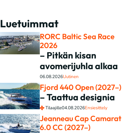
Luetuimmat
RORC Baltic Sea Race
2026
– Pitkän kisan
avomerijuhla alkaa
06.08.2026
Uutinen
Fjord 440 Open (2027–)
– Taattua designia
Tilaajille
04.08.2026
Ensiesittely
Jeanneau Cap Camarat
6.0 CC (2027–)