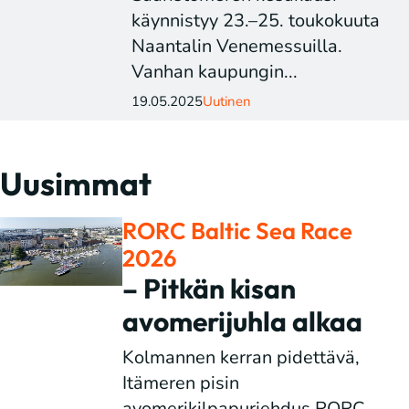
käynnistyy 23.–25. toukokuuta
Naantalin Venemessuilla.
Vanhan kaupungin...
19.05.2025
Uutinen
Uusimmat
RORC Baltic Sea Race
2026
– Pitkän kisan
avomerijuhla alkaa
Kolmannen kerran pidettävä,
Itämeren pisin
avomerikilpapurjehdus RORC