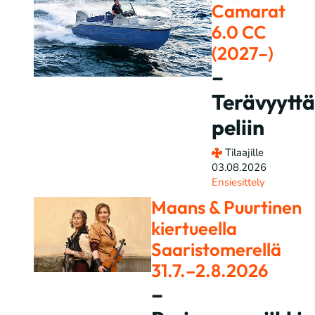
Camarat
6.0 CC
(2027–)
–
Terävyyttä
peliin
Tilaajille
03.08.2026
Ensiesittely
Maans & Puurtinen
kiertueella
Saaristomerellä
31.7.–2.8.2026
–