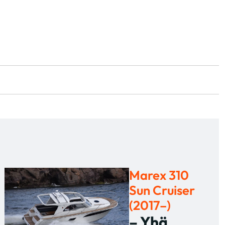
Marex 310
Sun Cruiser
(2017–)
– Yhä