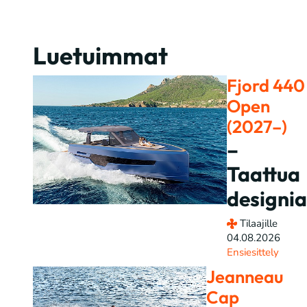
Luetuimmat
Fjord 440
Open
(2027–)
–
Taattua
designia
Tilaajille
04.08.2026
Ensiesittely
Jeanneau
Cap