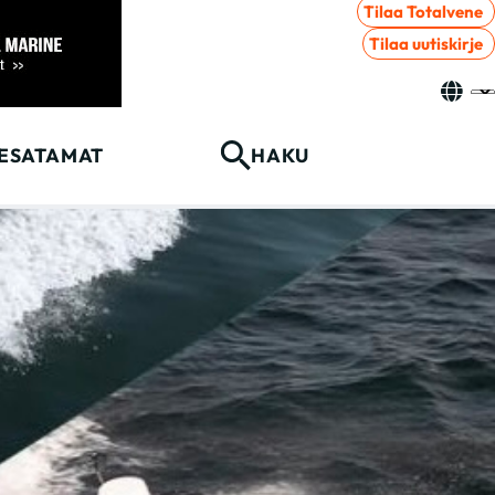
Tilaa Totalvene
Tilaa uutiskirje
ESATAMAT
HAKU