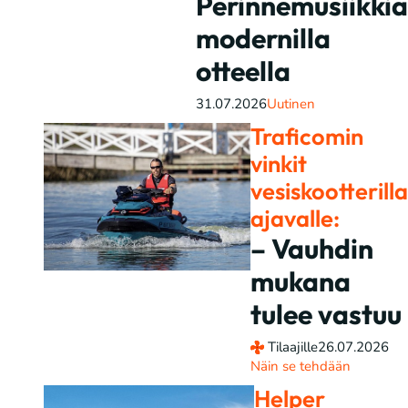
Perinnemusiikkia
modernilla
otteella
31.07.2026
Uutinen
Traficomin
vinkit
vesiskootterilla
ajavalle:
– Vauhdin
mukana
tulee vastuu
Tilaajille
26.07.2026
Näin se tehdään
Helper