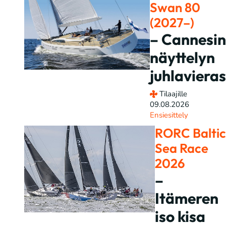
Swan 80
(2027–)
– Cannesin
näyttelyn
juhlavieras
Tilaajille
09.08.2026
Ensiesittely
RORC Baltic
Sea Race
2026
–
Itämeren
iso kisa