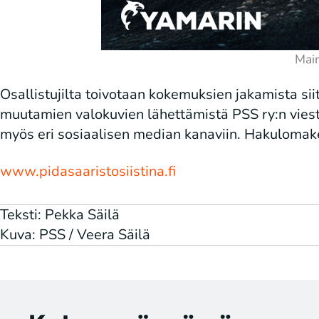
Osallistujilta toivotaan kokemuksien jakamista sii
muutamien valokuvien lähettämistä PSS ry:n viest
myös eri sosiaalisen median kanaviin. Hakulomake t
www.pidasaaristosiistina.fi
Teksti: Pekka Säilä
Kuva: PSS / Veera Säilä