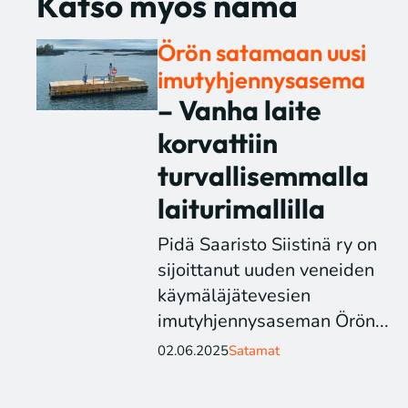
Katso myös nämä
Örön satamaan uusi
imutyhjennysasema
– Vanha laite
korvattiin
turvallisemmalla
laiturimallilla
Pidä Saaristo Siistinä ry on
sijoittanut uuden veneiden
käymäläjätevesien
imutyhjennysaseman Örön...
02.06.2025
Satamat