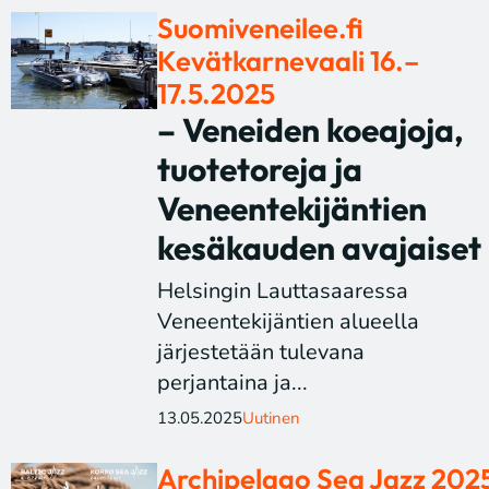
Suomiveneilee.fi
Kevätkarnevaali 16.–
17.5.2025
– Veneiden koeajoja,
tuotetoreja ja
Veneentekijäntien
kesäkauden avajaiset
Helsingin Lauttasaaressa
Veneentekijäntien alueella
järjestetään tulevana
perjantaina ja...
13.05.2025
Uutinen
Archipelago Sea Jazz 202