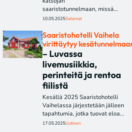
katsojan
saaristotunnelmaan, missä...
10.05.2025
Satamat
Saaristohotelli Vaihela
virittäytyy kesätunnelmaa
– Luvassa
livemusiikkia,
perinteitä ja rentoa
fiilistä
Kesällä 2025 Saaristohotelli
Vaihelassa järjestetään jälleen
tapahtumia, jotka tuovat eloa...
17.05.2025
Uutinen