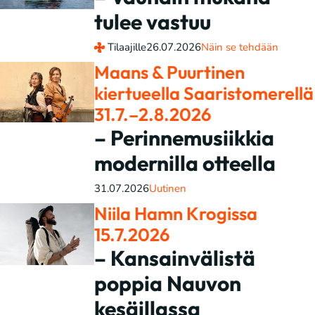
tulee vastuu
Tilaajille
26.07.2026
Näin se tehdään
Maans & Puurtinen
kiertueella Saaristomerellä
31.7.–2.8.2026
– Perinnemusiikkia
modernilla otteella
31.07.2026
Uutinen
Niila Hamn Krogissa
15.7.2026
– Kansainvälistä
poppia Nauvon
kesäillassa