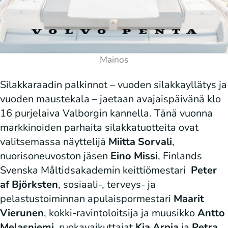
Silakkaraadin palkinnot – vuoden silakkayllätys ja
vuoden maustekala – jaetaan avajaispäivänä klo
16 purjelaiva Valborgin kannella. Tänä vuonna
markkinoiden parhaita silakkatuotteita ovat
valitsemassa näyttelijä
Miitta Sorvali
,
nuorisoneuvoston jäsen
Eino Missi
, Finlands
Svenska Måltidsakademin keittiömestari
Peter
af Björksten
, sosiaali-, terveys- ja
pelastustoiminnan apulaispormestari
Maarit
Vierunen
, kokki-ravintoloitsija ja muusikko
Antto
Melasniemi
, ruokavaikuttajat
Kia Arpia
ja
Petra