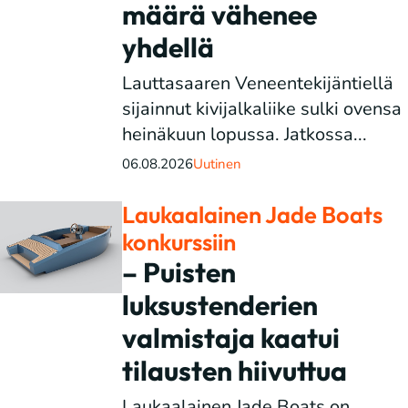
määrä vähenee
yhdellä
Lauttasaaren Veneentekijäntiellä
sijainnut kivijalkaliike sulki ovensa
heinäkuun lopussa. Jatkossa...
06.08.2026
Uutinen
Laukaalainen Jade Boats
konkurssiin
– Puisten
luksustenderien
valmistaja kaatui
tilausten hiivuttua
Laukaalainen Jade Boats on