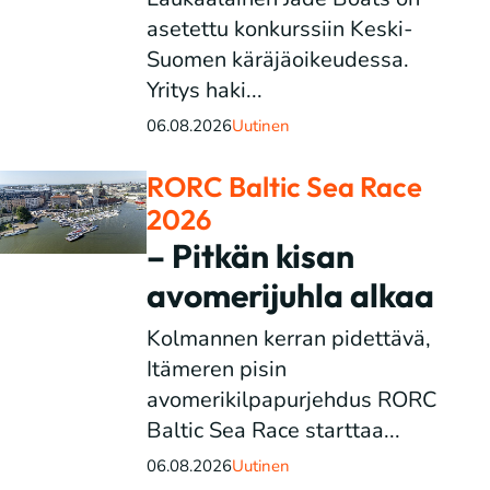
asetettu konkurssiin Keski-
Suomen käräjäoikeudessa.
Yritys haki...
06.08.2026
Uutinen
RORC Baltic Sea Race
2026
– Pitkän kisan
avomerijuhla alkaa
Kolmannen kerran pidettävä,
Itämeren pisin
avomerikilpapurjehdus RORC
Baltic Sea Race starttaa...
06.08.2026
Uutinen