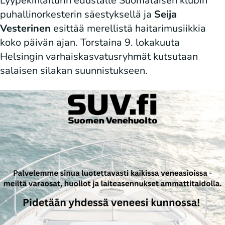
Lyypekinlaiturin edustalle Suomalaisen klubin
puhallinorkesterin säestyksellä ja
Seija
Vesterinen
esittää merellistä haitarimusiikkia
koko päivän ajan. Torstaina 9. lokakuuta
Helsingin varhaiskasvatusryhmät kutsutaan
salaisen silakan suunnistukseen.