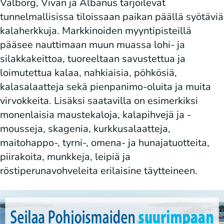
Valborg, Vivan ja Albanus tarjoilevat
tunnelmallisissa tiloissaan paikan päällä syötäviä
kalaherkkuja. Markkinoiden myyntipisteillä
pääsee nauttimaan muun muassa lohi- ja
silakkakeittoa, tuoreeltaan savustettua ja
loimutettua kalaa, nahkiaisia, pöhkösiä,
kalasalaatteja sekä pienpanimo-oluita ja muita
virvokkeita. Lisäksi saatavilla on esimerkiksi
monenlaisia maustekaloja, kalapihvejä ja -
mousseja, skagenia, kurkkusalaatteja,
maitohappo-, tyrni-, omena- ja hunajatuotteita,
piirakoita, munkkeja, leipiä ja
röstiperunavohveleita erilaisine täytteineen.