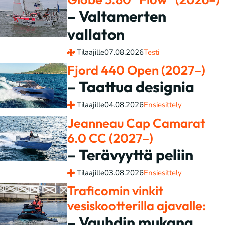
– Valtamerten
vallaton
Tilaajille
07.08.2026
Testi
Fjord 440 Open (2027–)
– Taattua designia
Tilaajille
04.08.2026
Ensiesittely
Jeanneau Cap Camarat
6.0 CC (2027–)
– Terävyyttä peliin
Tilaajille
03.08.2026
Ensiesittely
Traficomin vinkit
vesiskootterilla ajavalle:
– Vauhdin mukana