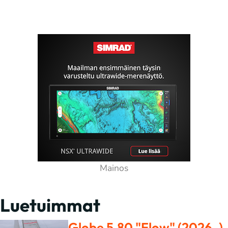
Luetuimmat
Globe 5.80 "Flow" (2026–)