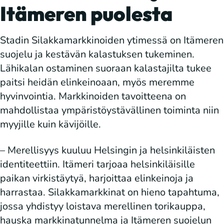
Itämeren puolesta
Stadin Silakkamarkkinoiden ytimessä on Itämeren
suojelu ja kestävän kalastuksen tukeminen.
Lähikalan ostaminen suoraan kalastajilta tukee
paitsi heidän elinkeinoaan, myös meremme
hyvinvointia. Markkinoiden tavoitteena on
mahdollistaa ympäristöystävällinen toiminta niin
myyjille kuin kävijöille.
– Merellisyys kuuluu Helsingin ja helsinkiläisten
identiteettiin. Itämeri tarjoaa helsinkiläisille
paikan virkistäytyä, harjoittaa elinkeinoja ja
harrastaa. Silakkamarkkinat on hieno tapahtuma,
jossa yhdistyy loistava merellinen torikauppa,
hauska markkinatunnelma ja Itämeren suojelun