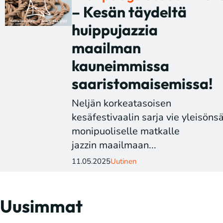
– Kesän täydeltä
huippujazzia
maailman
kauneimmissa
saaristomaisemissa!
Neljän korkeatasoisen
kesäfestivaalin sarja vie yleisöns
monipuoliselle matkalle
jazzin maailmaan...
11.05.2025
Uutinen
Uusimmat