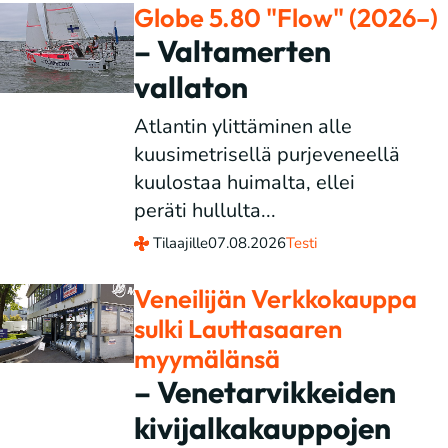
Globe 5.80 "Flow" (2026–)
– Valtamerten
vallaton
Atlantin ylittäminen alle
kuusimetrisellä purjeveneellä
kuulostaa huimalta, ellei
peräti hullulta...
Tilaajille
07.08.2026
Testi
Veneilijän Verkkokauppa
sulki Lauttasaaren
myymälänsä
– Venetarvikkeiden
kivijalkakauppojen