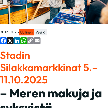
30.09.2025
Uutinen
Vesillä
Facebook
X
LinkedIn
WhatsApp
Copy
Email
Stadin
Link
Silakkamarkkinat 5.–
11.10.2025
– Meren makuja ja
syksyistä