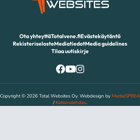
Ota yhteyttä
Totalvene.fi
Evästekäytäntö
Rekisteriseloste
Mediatiedot
Media guidelines
Tilaa uutiskirje
Copyright © 2026 Total Websites Oy. Webdesign by
MediaSPREA
/
Kotisivutehdas
.