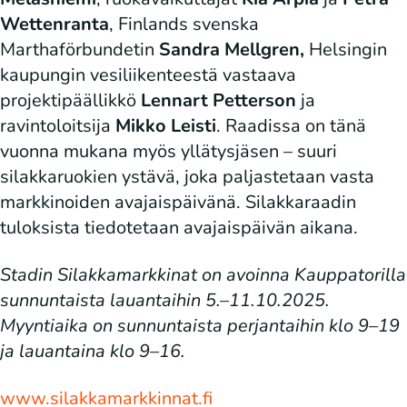
Wettenranta
, Finlands svenska
Marthaförbundetin
Sandra Mellgren,
Helsingin
kaupungin vesiliikenteestä vastaava
projektipäällikkö
Lennart Petterson
ja
ravintoloitsija
Mikko Leisti
. Raadissa on tänä
vuonna mukana myös yllätysjäsen – suuri
silakkaruokien ystävä, joka paljastetaan vasta
markkinoiden avajaispäivänä. Silakkaraadin
tuloksista tiedotetaan avajaispäivän aikana.
Stadin Silakkamarkkinat on avoinna Kauppatorilla
sunnuntaista lauantaihin 5.–11.10.2025.
Myyntiaika on sunnuntaista perjantaihin klo 9–19
ja lauantaina klo 9–16.
www.silakkamarkkinnat.fi