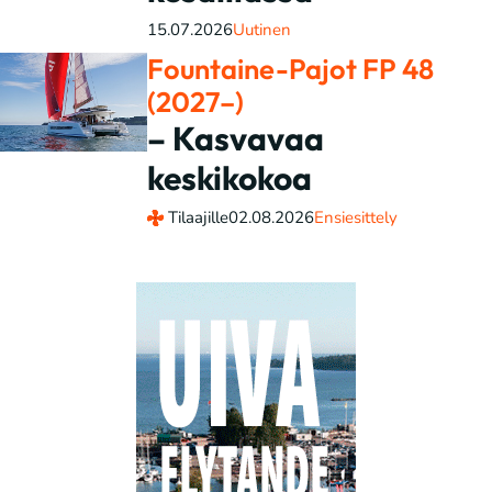
15.07.2026
Uutinen
Fountaine-Pajot FP 48
(2027–)
– Kasvavaa
keskikokoa
Tilaajille
02.08.2026
Ensiesittely