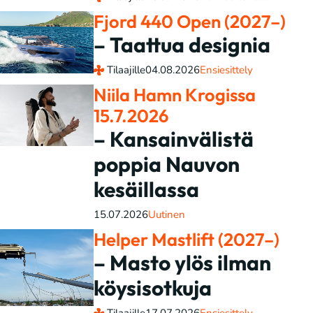
Fjord 440 Open (2027–)
– Taattua designia
Tilaajille
04.08.2026
Ensiesittely
Niila Hamn Krogissa
15.7.2026
– Kansainvälistä
poppia Nauvon
kesäillassa
15.07.2026
Uutinen
Helper Mastlift (2027–)
– Masto ylös ilman
köysisotkuja
Tilaajille
17.07.2026
Ensiesittely