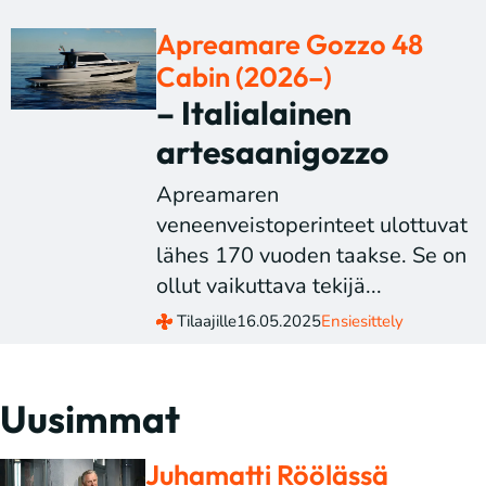
Apreamare Gozzo 48
Cabin (2026–)
– Italialainen
artesaanigozzo
Apreamaren
veneenveistoperinteet ulottuvat
lähes 170 vuoden taakse. Se on
ollut vaikuttava tekijä...
Tilaajille
16.05.2025
Ensiesittely
Uusimmat
Juhamatti Röölässä