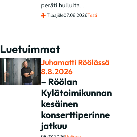
peräti hullulta...
Tilaajille
07.08.2026
Testi
Luetuimmat
Juhamatti Röölässä
8.8.2026
– Röölan
Kylätoimikunnan
kesäinen
konserttiperinne
jatkuu
08.08.2026
Uutinen