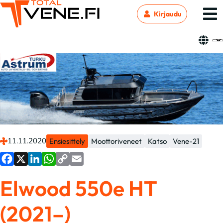
Kirjaudu
11.11.2020
Ensiesittely
Moottoriveneet
Katso
Vene-21
Facebook
X
LinkedIn
WhatsApp
Copy
Email
Elwood 550e HT
Link
(2021–)