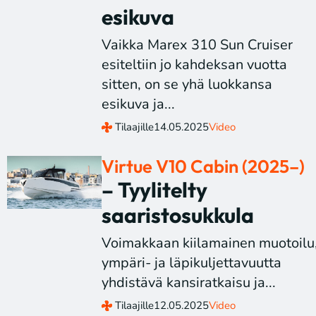
esikuva
Vaikka Marex 310 Sun Cruiser
esiteltiin jo kahdeksan vuotta
sitten, on se yhä luokkansa
esikuva ja...
Tilaajille
14.05.2025
Video
Virtue V10 Cabin (2025–)
– Tyylitelty
saaristosukkula
Voimakkaan kiilamainen muotoilu
ympäri- ja läpikuljettavuutta
yhdistävä kansiratkaisu ja...
Tilaajille
12.05.2025
Video