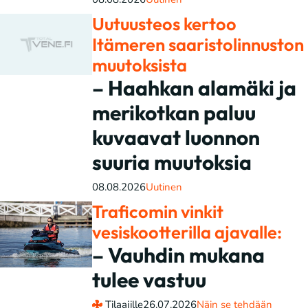
Uutuusteos kertoo
Itämeren saaristolinnuston
muutoksista
– Haahkan alamäki ja
merikotkan paluu
kuvaavat luonnon
suuria muutoksia
08.08.2026
Uutinen
Traficomin vinkit
vesiskootterilla ajavalle:
– Vauhdin mukana
tulee vastuu
Tilaajille
26.07.2026
Näin se tehdään