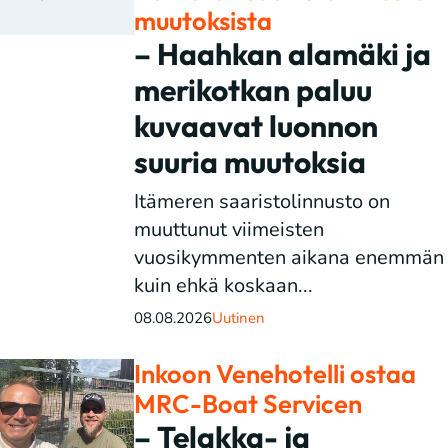
muutoksista
– Haahkan alamäki ja
merikotkan paluu
kuvaavat luonnon
suuria muutoksia
Itämeren saaristolinnusto on
muuttunut viimeisten
vuosikymmenten aikana enemmän
kuin ehkä koskaan...
08.08.2026
Uutinen
Inkoon Venehotelli ostaa
MRC-Boat Servicen
– Telakka- ja