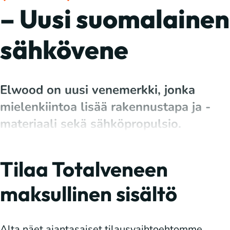
– Uusi suomalainen
sähkövene
Elwood on uusi venemerkki, jonka
mielenkiintoa lisää rakennustapa ja -
materiaali sekä sähköpropulsio.
Tilaa Totalveneen
maksullinen sisältö
Alta näet ajantasaiset tilausvaihtoehtomme.