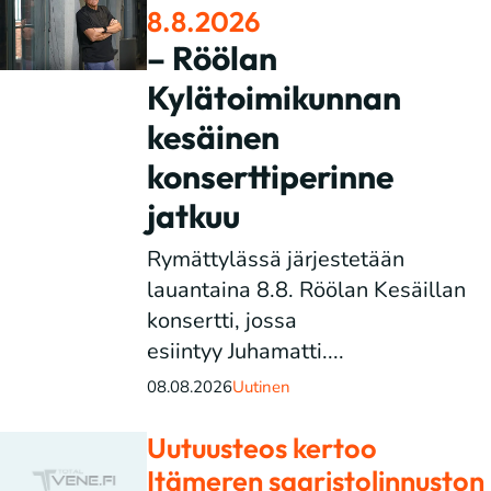
8.8.2026
– Röölan
Kylätoimikunnan
kesäinen
konserttiperinne
jatkuu
Rymättylässä järjestetään
lauantaina 8.8. Röölan Kesäillan
konsertti, jossa
esiintyy Juhamatti....
08.08.2026
Uutinen
Uutuusteos kertoo
Itämeren saaristolinnuston