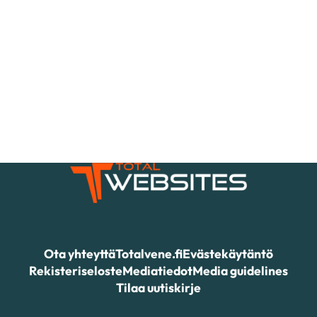
Ota yhteyttä
Totalvene.fi
Evästekäytäntö
Rekisteriseloste
Mediatiedot
Media guidelines
Tilaa uutiskirje