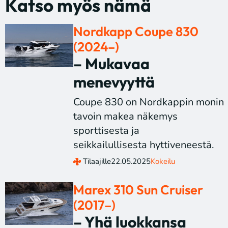
Katso myös nämä
Nordkapp Coupe 830
(2024–)
– Mukavaa
menevyyttä
Coupe 830 on Nordkappin monin
tavoin makea näkemys
sporttisesta ja
seikkailullisesta hyttiveneestä.
Tilaajille
22.05.2025
Kokeilu
Marex 310 Sun Cruiser
(2017–)
– Yhä luokkansa