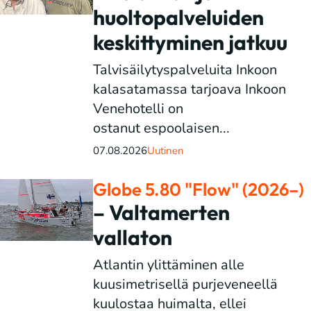
huoltopalveluiden
keskittyminen jatkuu
Talvisäilytyspalveluita Inkoon
kalasatamassa tarjoava Inkoon
Venehotelli on
ostanut espoolaisen...
07.08.2026
Uutinen
Globe 5.80 "Flow" (2026–)
– Valtamerten
vallaton
Atlantin ylittäminen alle
kuusimetrisellä purjeveneellä
kuulostaa huimalta, ellei