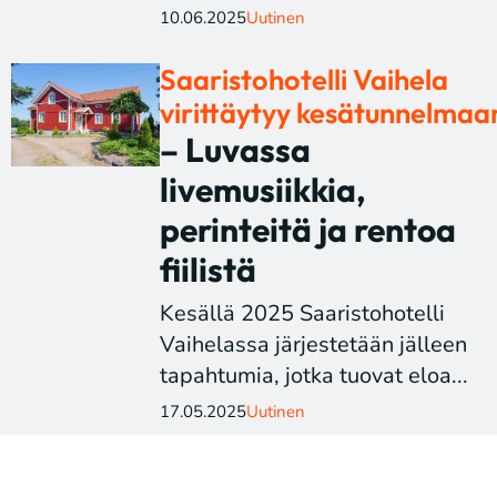
10.06.2025
Uutinen
Saaristohotelli Vaihela
virittäytyy kesätunnelmaa
– Luvassa
livemusiikkia,
perinteitä ja rentoa
fiilistä
Kesällä 2025 Saaristohotelli
Vaihelassa järjestetään jälleen
tapahtumia, jotka tuovat eloa...
17.05.2025
Uutinen