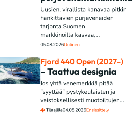
Uusien, virallista kanavaa pitkin
hankittavien purjeveneiden
tarjonta Suomen
markkinoilla kasvaa,...
05.08.2026
Uutinen
Fjord 440 Open (2027–)
– Taattua designia
Jos yhtä venemerkkiä pitää
”syyttää” pystykeulaisten ja
veistoksellisesti muotoiltujen...
Tilaajille
04.08.2026
Ensiesittely