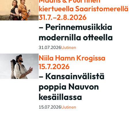
kiertueella Saaristomerellä
31.7.–2.8.2026
– Perinnemusiikkia
modernilla otteella
31.07.2026
Uutinen
Niila Hamn Krogissa
15.7.2026
– Kansainvälistä
poppia Nauvon
kesäillassa
15.07.2026
Uutinen