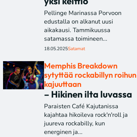
yksi keittiö
Pellinge Marinassa Porvoon
edustalla on alkanut uusi
aikakausi. Tammikuussa
satamassa toimineen...
18.05.2025
Satamat
Memphis Breakdown
sytyttää rockabillyn roihun
kajuuttaan
– Hikinen ilta luvassa
Paraisten Café Kajutanissa
kajahtaa hikoileva rock'n'roll ja
juureva rockabilly, kun
energinen ja...