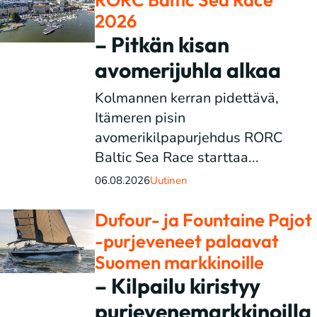
2026
– Pitkän kisan
avomerijuhla alkaa
Kolmannen kerran pidettävä,
Itämeren pisin
avomerikilpapurjehdus RORC
Baltic Sea Race starttaa...
06.08.2026
Uutinen
Dufour- ja Fountaine Pajot
-purjeveneet palaavat
Suomen markkinoille
– Kilpailu kiristyy
purjevenemarkkinoilla