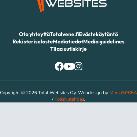
Ota yhteyttä
Totalvene.fi
Evästekäytäntö
Rekisteriseloste
Mediatiedot
Media guidelines
Tilaa uutiskirje
Copyright © 2026 Total Websites Oy. Webdesign by
MediaSPREA
/
Kotisivutehdas
.