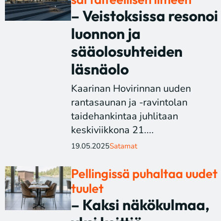
– Veistoksissa resonoi
luonnon ja
sääolosuhteiden
läsnäolo
Kaarinan Hovirinnan uuden
rantasaunan ja -ravintolan
taidehankintaa juhlitaan
keskiviikkona 21....
19.05.2025
Satamat
Pellingissä puhaltaa uudet
tuulet
– Kaksi näkökulmaa,