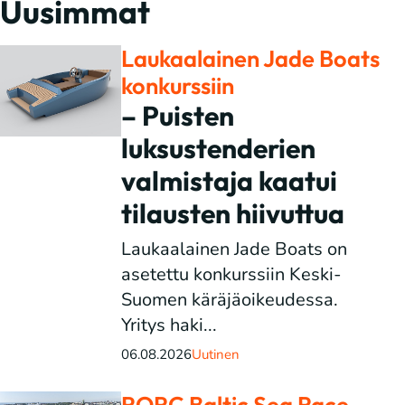
Uusimmat
Laukaalainen Jade Boats
konkurssiin
– Puisten
luksustenderien
valmistaja kaatui
tilausten hiivuttua
Laukaalainen Jade Boats on
asetettu konkurssiin Keski-
Suomen käräjäoikeudessa.
Yritys haki...
06.08.2026
Uutinen
RORC Baltic Sea Race