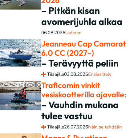
2026
– Pitkän kisan
avomerijuhla alkaa
06.08.2026
Uutinen
Jeanneau Cap Camarat
6.0 CC (2027–)
– Terävyyttä peliin
Tilaajille
03.08.2026
Ensiesittely
Traficomin vinkit
vesiskootterilla ajavalle:
– Vauhdin mukana
tulee vastuu
Tilaajille
26.07.2026
Näin se tehdään
Maans & Puurtinen