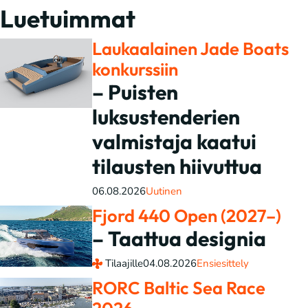
Luetuimmat
Laukaalainen Jade Boats
konkurssiin
– Puisten
luksustenderien
valmistaja kaatui
tilausten hiivuttua
06.08.2026
Uutinen
Fjord 440 Open (2027–)
– Taattua designia
Tilaajille
04.08.2026
Ensiesittely
RORC Baltic Sea Race