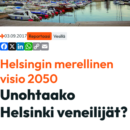
03.09.2017
Reportaasi
Vesillä
Facebook
X
LinkedIn
WhatsApp
Copy
Email
Helsingin merellinen
Link
visio 2050
Unohtaako
Helsinki veneilijät?