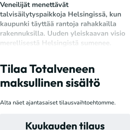
Veneilijät menettävät
talvisäilytyspaikkoja Helsingissä, kun
kaupunki täyttää rantoja rahakkailla
rakennuksilla. Uuden yleiskaavan visio
merellisestä Helsingistä sumenee.
Tilaa Totalveneen
maksullinen sisältö
Alta näet ajantasaiset tilausvaihtoehtomme.
Kuukauden tilaus