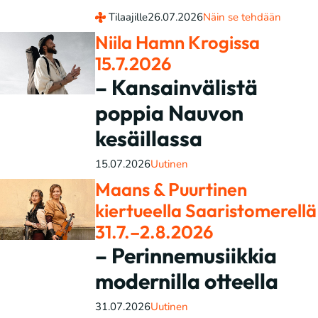
Tilaajille
26.07.2026
Näin se tehdään
Niila Hamn Krogissa
15.7.2026
– Kansainvälistä
poppia Nauvon
kesäillassa
15.07.2026
Uutinen
Maans & Puurtinen
kiertueella Saaristomerellä
31.7.–2.8.2026
– Perinnemusiikkia
modernilla otteella
31.07.2026
Uutinen