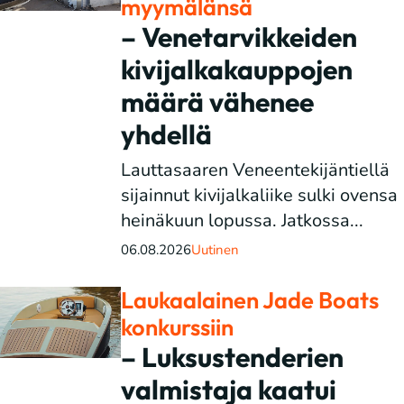
myymälänsä
– Venetarvikkeiden
kivijalkakauppojen
määrä vähenee
yhdellä
Lauttasaaren Veneentekijäntiellä
sijainnut kivijalkaliike sulki ovensa
heinäkuun lopussa. Jatkossa...
06.08.2026
Uutinen
Laukaalainen Jade Boats
konkurssiin
– Luksustenderien
valmistaja kaatui