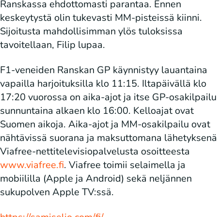
Ranskassa ehdottomasti parantaa. Ennen
keskeytystä olin tukevasti MM-pisteissä kiinni.
Sijoitusta mahdollisimman ylös tuloksissa
tavoitellaan, Filip lupaa.
F1-veneiden Ranskan GP käynnistyy lauantaina
vapailla harjoituksilla klo 11:15. Iltapäivällä klo
17:20 vuorossa on aika-ajot ja itse GP-osakilpailu
sunnuntaina alkaen klo 16:00. Kelloajat ovat
Suomen aikoja. Aika-ajot ja MM-osakilpailu ovat
nähtävissä suorana ja maksuttomana lähetyksenä
Viafree-nettitelevisiopalvelusta osoitteesta
www.viafree.fi
. Viafree toimii selaimella ja
mobiililla (Apple ja Android) sekä neljännen
sukupolven Apple TV:ssä.