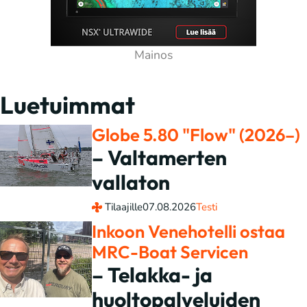
Luetuimmat
Globe 5.80 "Flow" (2026–)
– Valtamerten
vallaton
Tilaajille
07.08.2026
Testi
Inkoon Venehotelli ostaa
MRC-Boat Servicen
– Telakka- ja
huoltopalveluiden