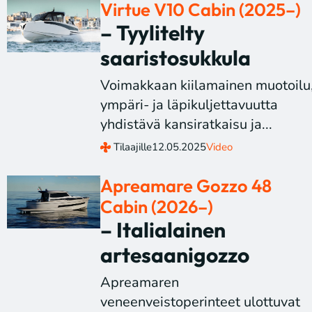
Virtue V10 Cabin (2025–)
– Tyylitelty
saaristosukkula
Voimakkaan kiilamainen muotoilu
ympäri- ja läpikuljettavuutta
yhdistävä kansiratkaisu ja...
Tilaajille
12.05.2025
Video
Apreamare Gozzo 48
Cabin (2026–)
– Italialainen
artesaanigozzo
Apreamaren
veneenveistoperinteet ulottuvat