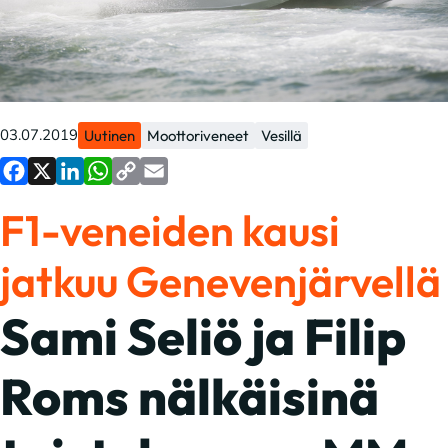
03.07.2019
Uutinen
Moottoriveneet
Vesillä
Facebook
X
LinkedIn
WhatsApp
Copy
Email
F1-veneiden kausi
Link
jatkuu Genevenjärvellä
Sami Seliö ja Filip
Roms nälkäisinä