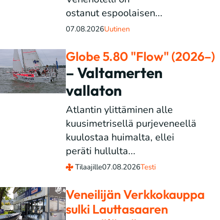
ostanut espoolaisen...
07.08.2026
Uutinen
Globe 5.80 "Flow" (2026–)
– Valtamerten
vallaton
Atlantin ylittäminen alle
kuusimetrisellä purjeveneellä
kuulostaa huimalta, ellei
peräti hullulta...
Tilaajille
07.08.2026
Testi
Veneilijän Verkkokauppa
sulki Lauttasaaren