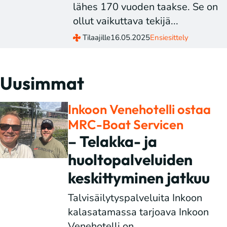
lähes 170 vuoden taakse. Se on
ollut vaikuttava tekijä...
Tilaajille
16.05.2025
Ensiesittely
Uusimmat
Inkoon Venehotelli ostaa
MRC-Boat Servicen
– Telakka- ja
huoltopalveluiden
keskittyminen jatkuu
Talvisäilytyspalveluita Inkoon
kalasatamassa tarjoava Inkoon
Venehotelli on