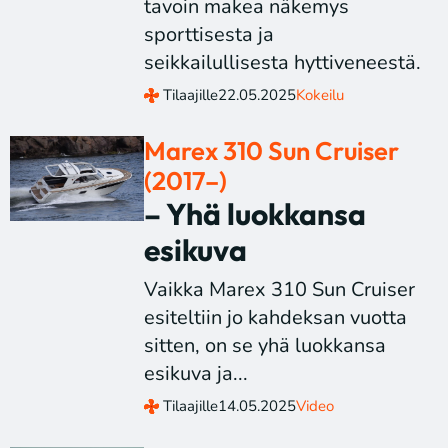
tavoin makea näkemys
sporttisesta ja
seikkailullisesta hyttiveneestä.
Tilaajille
22.05.2025
Kokeilu
Marex 310 Sun Cruiser
(2017–)
– Yhä luokkansa
esikuva
Vaikka Marex 310 Sun Cruiser
esiteltiin jo kahdeksan vuotta
sitten, on se yhä luokkansa
esikuva ja...
Tilaajille
14.05.2025
Video