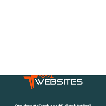
Ota yhteyttä
Totalvene.fi
Evästekäytäntö