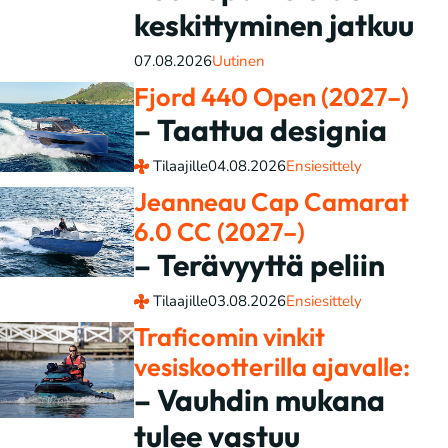
keskittyminen jatkuu
07.08.2026
Uutinen
Fjord 440 Open (2027–)
– Taattua designia
Tilaajille
04.08.2026
Ensiesittely
Jeanneau Cap Camarat
6.0 CC (2027–)
– Terävyyttä peliin
Tilaajille
03.08.2026
Ensiesittely
Traficomin vinkit
vesiskootterilla ajavalle:
– Vauhdin mukana
tulee vastuu