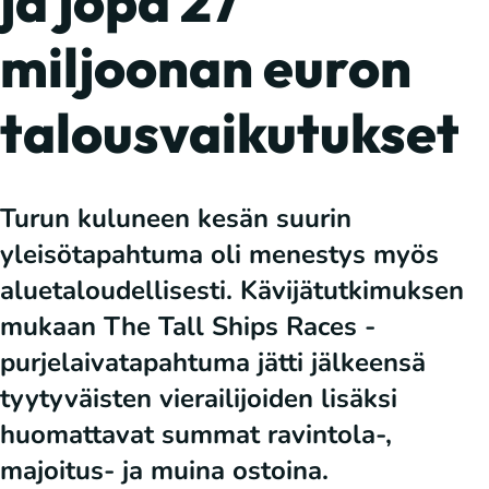
ja jopa 27
miljoonan euron
talousvaikutukset
Turun kuluneen kesän suurin
yleisötapahtuma oli menestys myös
aluetaloudellisesti. Kävijätutkimuksen
mukaan The Tall Ships Races -
purjelaivatapahtuma jätti jälkeensä
tyytyväisten vierailijoiden lisäksi
huomattavat summat ravintola-,
majoitus- ja muina ostoina.