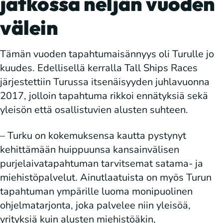
jatkossa neljän vuoden
välein
Tämän vuoden tapahtumaisännyys oli Turulle jo
kuudes. Edellisellä kerralla Tall Ships Races
järjestettiin Turussa itsenäisyyden juhlavuonna
2017, jolloin tapahtuma rikkoi ennätyksiä sekä
yleisön että osallistuvien alusten suhteen.
– Turku on kokemuksensa kautta pystynyt
kehittämään huippuunsa kansainvälisen
purjelaivatapahtuman tarvitsemat satama- ja
miehistöpalvelut. Ainutlaatuista on myös Turun
tapahtuman ympärille luoma monipuolinen
ohjelmatarjonta, joka palvelee niin yleisöä,
yrityksiä kuin alusten miehistöäkin,