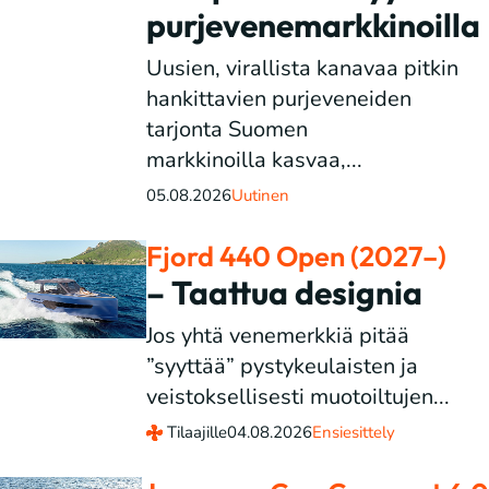
purjevenemarkkinoilla
Uusien, virallista kanavaa pitkin
hankittavien purjeveneiden
tarjonta Suomen
markkinoilla kasvaa,...
05.08.2026
Uutinen
Fjord 440 Open (2027–)
– Taattua designia
Jos yhtä venemerkkiä pitää
”syyttää” pystykeulaisten ja
veistoksellisesti muotoiltujen...
Tilaajille
04.08.2026
Ensiesittely