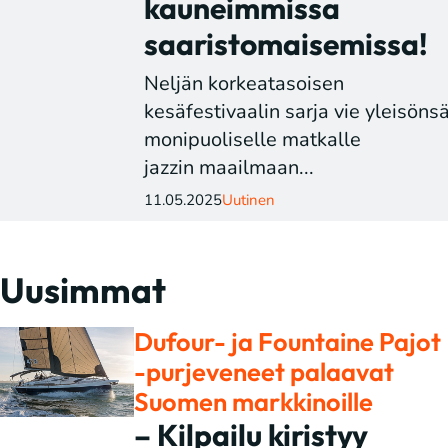
kauneimmissa
saaristomaisemissa!
Neljän korkeatasoisen
kesäfestivaalin sarja vie yleisöns
monipuoliselle matkalle
jazzin maailmaan...
11.05.2025
Uutinen
Uusimmat
Dufour- ja Fountaine Pajot
-purjeveneet palaavat
Suomen markkinoille
– Kilpailu kiristyy