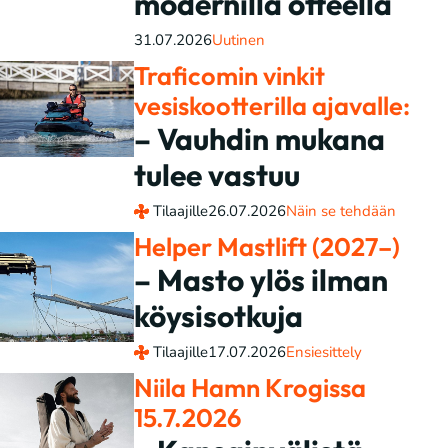
modernilla otteella
31.07.2026
Uutinen
Traficomin vinkit
vesiskootterilla ajavalle:
– Vauhdin mukana
tulee vastuu
Tilaajille
26.07.2026
Näin se tehdään
Helper Mastlift (2027–)
– Masto ylös ilman
köysisotkuja
Tilaajille
17.07.2026
Ensiesittely
Niila Hamn Krogissa
15.7.2026