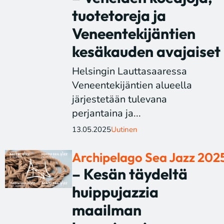
tuotetoreja ja
Veneentekijäntien
kesäkauden avajaiset
Helsingin Lauttasaaressa
Veneentekijäntien alueella
järjestetään tulevana
perjantaina ja...
13.05.2025
Uutinen
Archipelago Sea Jazz 202
– Kesän täydeltä
huippujazzia
maailman