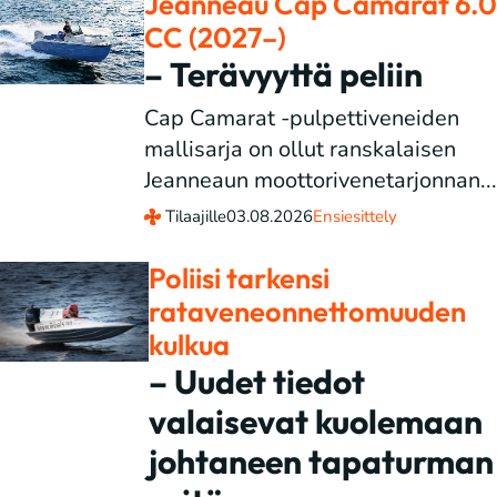
Jeanneau Cap Camarat 6.0
CC (2027–)
– Terävyyttä peliin
Cap Camarat -pulpettiveneiden
mallisarja on ollut ranskalaisen
Jeanneaun moottorivenetarjonnan...
Tilaajille
03.08.2026
Ensiesittely
Poliisi tarkensi
rataveneonnettomuuden
kulkua
– Uudet tiedot
valaisevat kuolemaan
johtaneen tapaturman