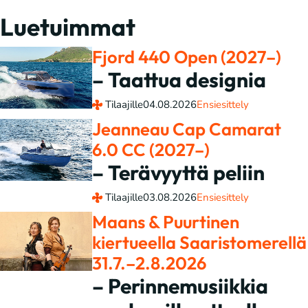
Luetuimmat
Fjord 440 Open (2027–)
– Taattua designia
Tilaajille
04.08.2026
Ensiesittely
Jeanneau Cap Camarat
6.0 CC (2027–)
– Terävyyttä peliin
Tilaajille
03.08.2026
Ensiesittely
Maans & Puurtinen
kiertueella Saaristomerellä
31.7.–2.8.2026
– Perinnemusiikkia