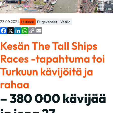
23.09.2024
Uutinen
Purjeveneet
Vesillä
Facebook
X
LinkedIn
WhatsApp
Copy
Email
Kesän The Tall Ships
Link
Races -tapahtuma toi
Turkuun kävijöitä ja
rahaa
– 380 000 kävijää