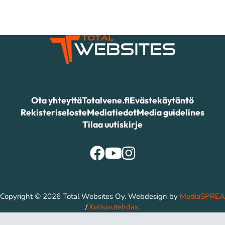
Ota yhteyttä
Totalvene.fi
Evästekäytäntö
Rekisteriseloste
Mediatiedot
Media guidelines
Tilaa uutiskirje
Copyright © 2026 Total Websites Oy. Webdesign by
MediaSPREA
/
Kotisivutehdas
.