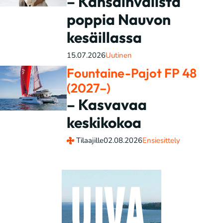
– Kansainvälistä
poppia Nauvon
kesäillassa
15.07.2026
Uutinen
Fountaine-Pajot FP 48
(2027–)
– Kasvavaa
keskikokoa
Tilaajille
02.08.2026
Ensiesittely