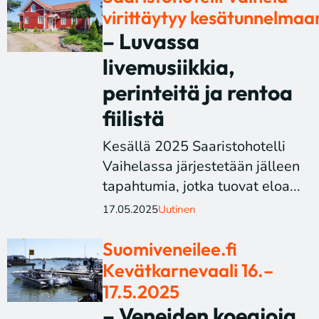
virittäytyy kesätunnelmaa
– Luvassa
livemusiikkia,
perinteitä ja rentoa
fiilistä
Kesällä 2025 Saaristohotelli
Vaihelassa järjestetään jälleen
tapahtumia, jotka tuovat eloa...
17.05.2025
Uutinen
Suomiveneilee.fi
Kevätkarnevaali 16.–
17.5.2025
– Veneiden koeajoja,