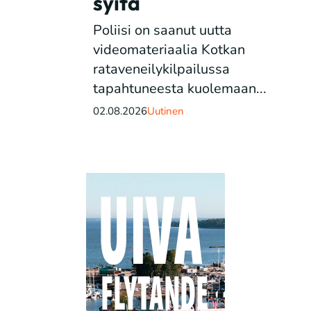
syitä
Poliisi on saanut uutta
videomateriaalia Kotkan
rataveneilykilpailussa
tapahtuneesta kuolemaan...
02.08.2026
Uutinen