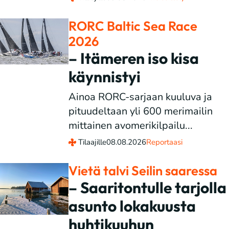
RORC Baltic Sea Race
2026
– Itämeren iso kisa
käynnistyi
Ainoa RORC-sarjaan kuuluva ja
pituudeltaan yli 600 merimailin
mittainen avomerikilpailu...
Tilaajille
08.08.2026
Reportaasi
Vietä talvi Seilin saaressa
– Saaritontulle tarjolla
asunto lokakuusta
huhtikuuhun