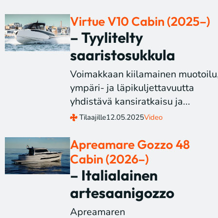
Virtue V10 Cabin (2025–)
– Tyylitelty
saaristosukkula
Voimakkaan kiilamainen muotoilu
ympäri- ja läpikuljettavuutta
yhdistävä kansiratkaisu ja...
Tilaajille
12.05.2025
Video
Apreamare Gozzo 48
Cabin (2026–)
– Italialainen
artesaanigozzo
Apreamaren