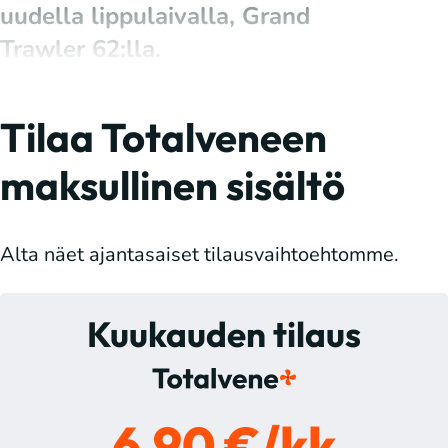
uudella lippulaivalla, Grand
Trawler 62:lla.
Tilaa Totalveneen
maksullinen sisältö
Alta näet ajantasaiset tilausvaihtoehtomme.
Kuukauden tilaus
6,90 €/kk