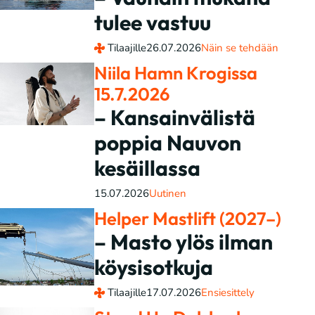
tulee vastuu
Tilaajille
26.07.2026
Näin se tehdään
Niila Hamn Krogissa
15.7.2026
– Kansainvälistä
poppia Nauvon
kesäillassa
15.07.2026
Uutinen
Helper Mastlift (2027–)
– Masto ylös ilman
köysisotkuja
Tilaajille
17.07.2026
Ensiesittely