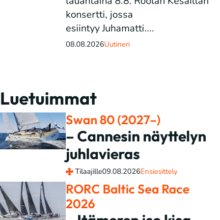
lauantaina 8.8. Röölan Kesäillan
konsertti, jossa
esiintyy Juhamatti....
08.08.2026
Uutinen
Luetuimmat
Swan 80 (2027–)
– Cannesin näyttelyn
juhlavieras
Tilaajille
09.08.2026
Ensiesittely
RORC Baltic Sea Race
2026