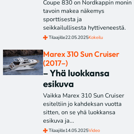
Coupe 830 on Nordkappin monin
tavoin makea näkemys
sporttisesta ja
seikkailullisesta hyttiveneestä.
Tilaajille
22.05.2025
Kokeilu
Marex 310 Sun Cruiser
(2017–)
– Yhä luokkansa
esikuva
Vaikka Marex 310 Sun Cruiser
esiteltiin jo kahdeksan vuotta
sitten, on se yhä luokkansa
esikuva ja...
Tilaajille
14.05.2025
Video