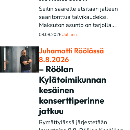
Seilin saarelle etsitään jälleen
saaritonttua talvikaudeksi.
Maksuton asunto on tarjolla...
08.08.2026
Uutinen
Juhamatti Röölässä
8.8.2026
– Röölan
Kylätoimikunnan
kesäinen
konserttiperinne
jatkuu
Rymättylässä järjestetään