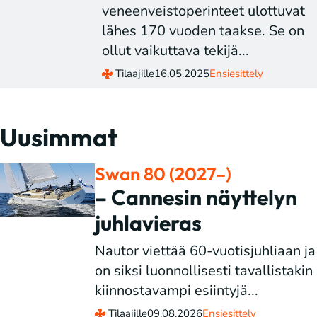
veneenveistoperinteet ulottuvat
lähes 170 vuoden taakse. Se on
ollut vaikuttava tekijä...
Tilaajille
16.05.2025
Ensiesittely
Uusimmat
Swan 80 (2027–)
– Cannesin näyttelyn
juhlavieras
Nautor viettää 60-vuotisjuhliaan ja
on siksi luonnollisesti tavallistakin
kiinnostavampi esiintyjä...
Tilaajille
09.08.2026
Ensiesittely