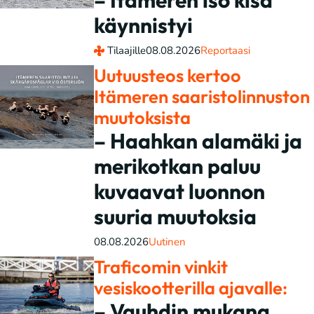
– Itämeren iso kisa
käynnistyi
Tilaajille
08.08.2026
Reportaasi
Uutuusteos kertoo
Itämeren saaristolinnuston
muutoksista
– Haahkan alamäki ja
merikotkan paluu
kuvaavat luonnon
suuria muutoksia
08.08.2026
Uutinen
Traficomin vinkit
vesiskootterilla ajavalle:
– Vauhdin mukana