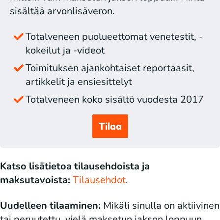
sisältää arvonlisäveron.
Totalveneen puolueettomat venetestit, -
kokeilut ja -videot
Toimituksen ajankohtaiset reportaasit,
artikkelit ja ensiesittelyt
Totalveneen koko sisältö vuodesta 2017
Tilaa
Katso lisätietoa tilausehdoista ja
maksutavoista:
Tilausehdot
.
Uudelleen tilaaminen:
Mikäli sinulla on aktiivinen
tai peruutettu, vielä maksetun jakson loppuun