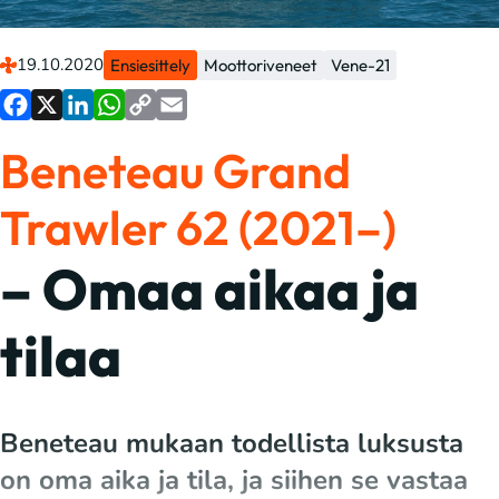
19.10.2020
Ensiesittely
Moottoriveneet
Vene-21
Facebook
X
LinkedIn
WhatsApp
Copy
Email
Beneteau Grand
Link
Trawler 62 (2021–)
– Omaa aikaa ja
tilaa
Beneteau mukaan todellista luksusta
on oma aika ja tila, ja siihen se vastaa