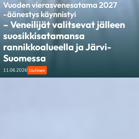
Vuoden vierasvenesatama 2027
-äänestys käynnistyi
– Veneilijät valitsevat jälleen
suosikkisatamansa
rannikkoalueella ja Järvi-
Suomessa
11.06.2026
Uutinen