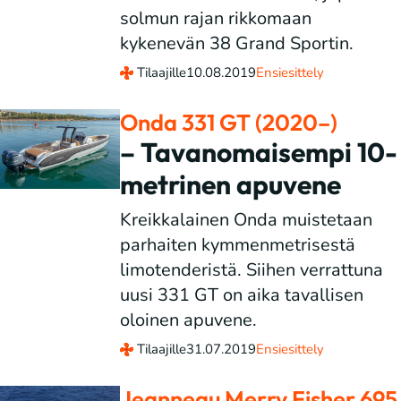
solmun rajan rikkomaan
kykenevän 38 Grand Sportin.
Tilaajille
10.08.2019
Ensiesittely
Onda 331 GT (2020–)
– Tavanomaisempi 10-
metrinen apuvene
Kreikkalainen Onda muistetaan
parhaiten kymmenmetrisestä
limotenderistä. Siihen verrattuna
uusi 331 GT on aika tavallisen
oloinen apuvene.
Tilaajille
31.07.2019
Ensiesittely
Jeanneau Merry Fisher 695