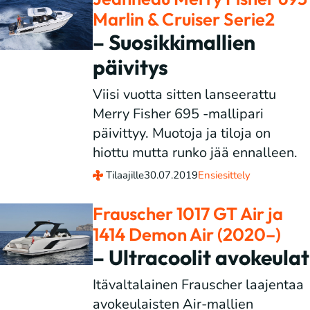
Marlin & Cruiser Serie2
– Suosikkimallien
päivitys
Viisi vuotta sitten lanseerattu
Merry Fisher 695 -mallipari
päivittyy. Muotoja ja tiloja on
hiottu mutta runko jää ennalleen.
Tilaajille
30.07.2019
Ensiesittely
Frauscher 1017 GT Air ja
1414 Demon Air (2020–)
– Ultracoolit avokeulat
Itävaltalainen Frauscher laajentaa
avokeulaisten Air-mallien