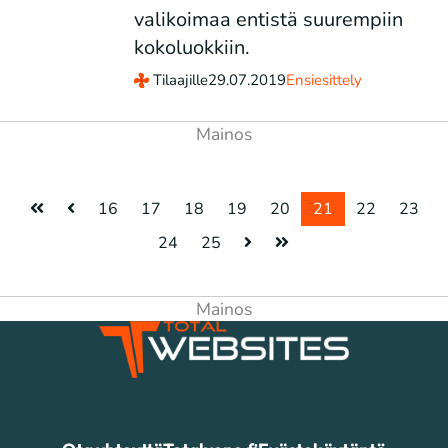
valikoimaa entistä suurempiin
kokoluokkiin.
Tilaajille
29.07.2019
Ensiesittely
16
17
18
19
20
21
22
23
24
25