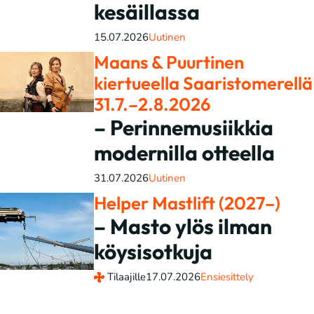
kesäillassa
15.07.2026
Uutinen
Maans & Puurtinen
kiertueella Saaristomerellä
31.7.–2.8.2026
– Perinnemusiikkia
modernilla otteella
31.07.2026
Uutinen
Helper Mastlift (2027–)
– Masto ylös ilman
köysisotkuja
Tilaajille
17.07.2026
Ensiesittely