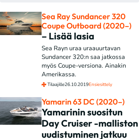
Sea Ray Sundancer 320
Coupe Outboard (2020–)
– Lisää lasia
Sea Rayn uraa uraauurtavan
Sundancer 320:n saa jatkossa
myös Coupe-versiona. Ainakin
Amerikassa.
Tilaajille
26.10.2019
Ensiesittely
Yamarin 63 DC (2020–)
Yamarinin suositun
Day Cruiser -malliston
uudistuminen jatkuu