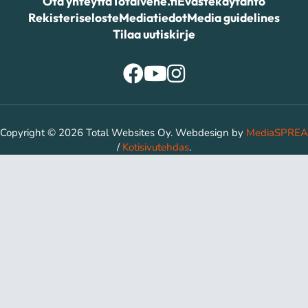
Ota yhteyttä
Totalvene.fi
Evästekäytäntö
Rekisteriseloste
Mediatiedot
Media guidelines
Tilaa uutiskirje
Copyright © 2026 Total Websites Oy. Webdesign by
MediaSPREA
/
Kotisivutehdas
.