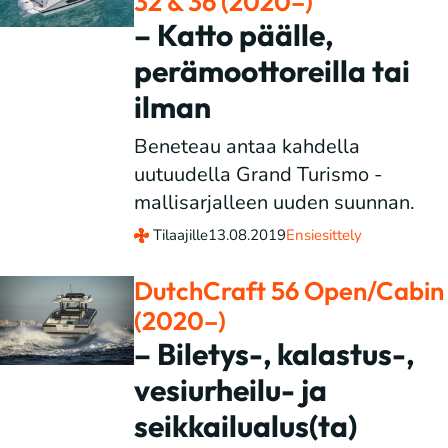
32 & 36 (2020–)
– Katto päälle,
perämoottoreilla tai
ilman
Beneteau antaa kahdella
uutuudella Grand Turismo -
mallisarjalleen uuden suunnan.
Tilaajille
13.08.2019
Ensiesittely
DutchCraft 56 Open/Cabin
(2020–)
– Biletys-, kalastus-,
vesiurheilu- ja
seikkailualus(ta)