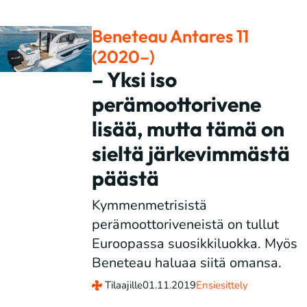
Beneteau Antares 11
(2020–)
– Yksi iso
perämoottorivene
lisää, mutta tämä on
sieltä järkevimmästä
päästä
Kymmenmetrisistä
perämoottoriveneistä on tullut
Euroopassa suosikkiluokka. Myös
Beneteau haluaa siitä omansa.
Tilaajille
01.11.2019
Ensiesittely