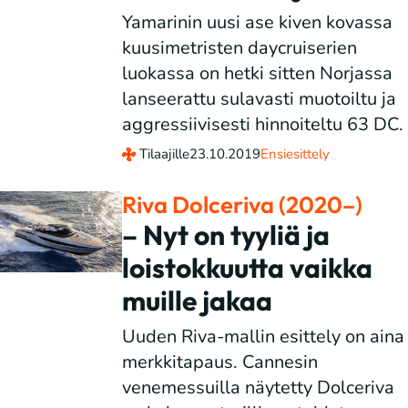
Yamarinin uusi ase kiven kovassa
kuusimetristen daycruiserien
luokassa on hetki sitten Norjassa
lanseerattu sulavasti muotoiltu ja
aggressiivisesti hinnoiteltu 63 DC.
Tilaajille
23.10.2019
Ensiesittely
Riva Dolceriva (2020–)
– Nyt on tyyliä ja
loistokkuutta vaikka
muille jakaa
Uuden Riva-mallin esittely on aina
merkkitapaus. Cannesin
venemessuilla näytetty Dolceriva