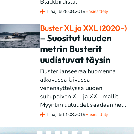
Blackbirdistä.
Tilaajille
28.08.2019
Ensiesittely
Buster XL ja XXL (2020–)
– Suositut kuuden
metrin Busterit
uudistuvat täysin
Buster lanseeraa huomenna
alkavassa Uivassa
venenäyttelyssä uuden
sukupolven XL- ja XXL-mallit.
Myyntiin uutuudet saadaan heti.
Tilaajille
14.08.2019
Ensiesittely