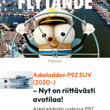
Askeladden P92 SUV
(2020–)
– Nyt on riittävästi
avotilaa!
Askeladdenin uudessa P92