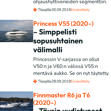
ohjaushyttiveneiden segmenttiin.
Tilaajille
30.09.2019
Ensiesittely
Princess V55 (2020–)
– Simppelisti
sopusuhtainen
välimalli
Princessin V-sarjassa on ollut
V50:n ja V60:n välissä V55:n
mentävä aukko. Se on nyt täytetty.
Tilaajille
28.09.2019
Ensiesittely
Finnmaster R6 ja T6
(2020–)
– Täysin uudistuneet