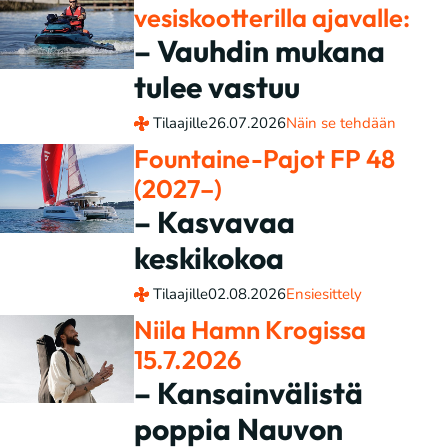
vesiskootterilla ajavalle:
– Vauhdin mukana
tulee vastuu
Tilaajille
26.07.2026
Näin se tehdään
Fountaine-Pajot FP 48
(2027–)
– Kasvavaa
keskikokoa
Tilaajille
02.08.2026
Ensiesittely
Niila Hamn Krogissa
15.7.2026
– Kansainvälistä
poppia Nauvon