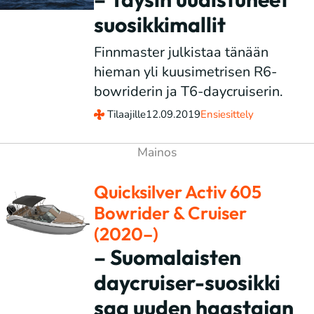
suosikkimallit
Finnmaster julkistaa tänään
hieman yli kuusimetrisen R6-
bowriderin ja T6-daycruiserin.
Tilaajille
12.09.2019
Ensiesittely
Quicksilver Activ 605
Bowrider & Cruiser
(2020–)
– Suomalaisten
daycruiser-suosikki
saa uuden haastajan