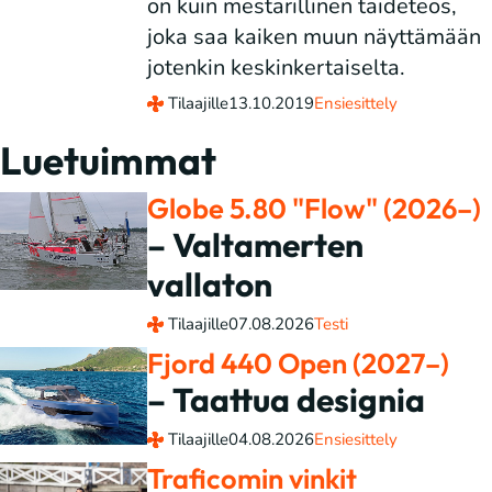
on kuin mestarillinen taideteos,
joka saa kaiken muun näyttämään
jotenkin keskinkertaiselta.
Tilaajille
13.10.2019
Ensiesittely
Luetuimmat
Globe 5.80 "Flow" (2026–)
– Valtamerten
vallaton
Tilaajille
07.08.2026
Testi
Fjord 440 Open (2027–)
– Taattua designia
Tilaajille
04.08.2026
Ensiesittely
Traficomin vinkit