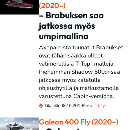
(2020–)
– Brabuksen saa
jatkossa myös
umpimallina
Axopareista tuunatut Brabukset
ovat tähän saakka olleet
välimerellisiä T-Top -malleja.
Pienemmän Shadow 500:n saa
jatkossa myös katetulla
ohjaushytillä ja matkustamolla
varustettuna Cabin-versiona.
Tilaajille
08.10.2019
Ensiesittely
Galeon 400 Fly (2020–)