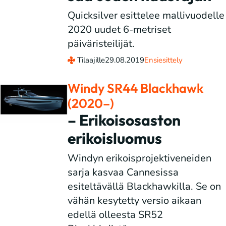
Quicksilver esittelee mallivuodelle
2020 uudet 6-metriset
päiväristeilijät.
Tilaajille
29.08.2019
Ensiesittely
Windy SR44 Blackhawk
(2020–)
– Erikoisosaston
erikoisluomus
Windyn erikoisprojektiveneiden
sarja kasvaa Cannesissa
esiteltävällä Blackhawkilla. Se on
vähän kesytetty versio aikaan
edellä olleesta SR52