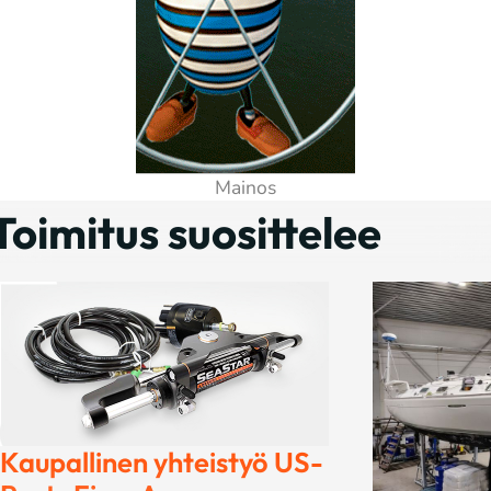
Toimitus suosittelee
Mercury 
perämoot
– Mercu
hinnast
asiakas
muutok