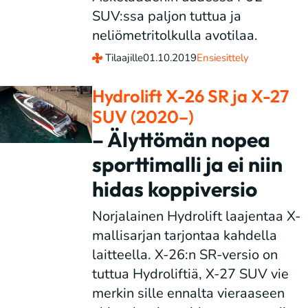
SUV:ssa paljon tuttua ja
neliömetritolkulla avotilaa.
Tilaajille
01.10.2019
Ensiesittely
Hydrolift X-26 SR ja X-27
SUV (2020–)
– Älyttömän nopea
sporttimalli ja ei niin
hidas koppiversio
Norjalainen Hydrolift laajentaa X-
mallisarjan tarjontaa kahdella
laitteella. X-26:n SR-versio on
tuttua Hydroliftiä, X-27 SUV vie
merkin sille ennalta vieraaseen