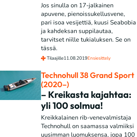
Jos sinulla on 17-jalkainen
apuvene, pienoissukellusvene,
pari isoa vesijettiä, kuusi Seabobia
ja kahdeksan suppilautaa,
tarvitset niille tukialuksen. Se on
tässä.
Tilaajille
11.08.2019
Ensiesittely
Technohull 38 Grand Sport
(2020–)
– Kreikasta kajahtaa:
yli 100 solmua!
Kreikkalainen rib-venevalmistaja
Technohull on saamassa valmiiksi
uusimman luomuksensa, jopa 100