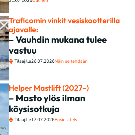
31.07.2026
Uutinen
Traficomin vinkit vesiskootterilla
ajavalle:
– Vauhdin mukana tulee
vastuu
Tilaajille
26.07.2026
Näin se tehdään
Helper Mastlift (2027–)
– Masto ylös ilman
köysisotkuja
Tilaajille
17.07.2026
Ensiesittely