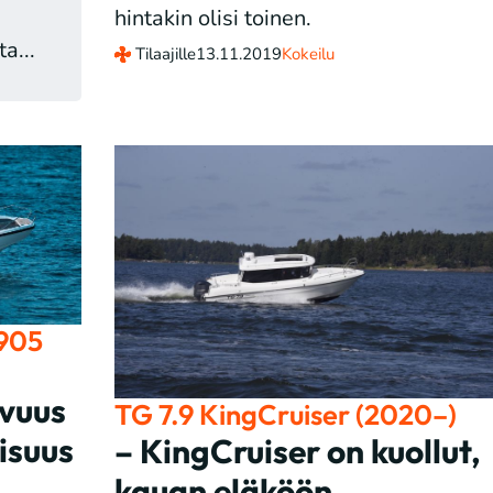
hintakin olisi toinen.
a...
Tilaajille
13.11.2019
Kokeilu
905
vuus
TG 7.9 KingCruiser (2020–)
isuus
– KingCruiser on kuollut,
kauan eläköön