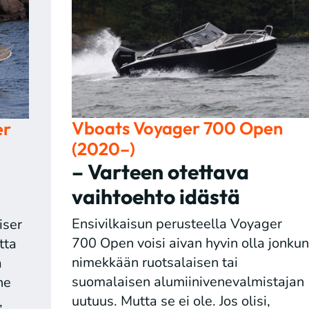
Vboats Voyager 700 Open
er
(2020–)
– Varteen otettava
vaihtoehto idästä
Ensivilkaisun perusteella Voyager
iser
700 Open voisi aivan hyvin olla jonkun
tta
nimekkään ruotsalaisen tai
a
suomalaisen alumiinivenevalmistajan
ne
uutuus. Mutta se ei ole. Jos olisi,
,