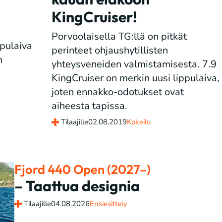
KingCruiser!
Porvoolaisella TG:llä on pitkät
ppulaiva
perinteet ohjaushytillisten
n
yhteysveneiden valmistamisesta. 7.9
.
KingCruiser on merkin uusi lippulaiva,
joten ennakko-odotukset ovat
aiheesta tapissa.
Tilaajille
02.08.2019
Kokeilu
Fjord 440 Open (2027–)
– Taattua designia
Tilaajille
04.08.2026
Ensiesittely