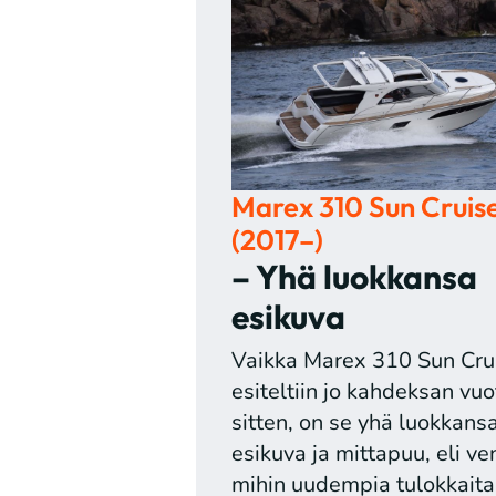
Marex 310 Sun Cruis
(2017–)
– Yhä luokkansa
esikuva
Vaikka Marex 310 Sun Cru
esiteltiin jo kahdeksan vuo
sitten, on se yhä luokkans
esikuva ja mittapuu, eli ve
mihin uudempia tulokkaita