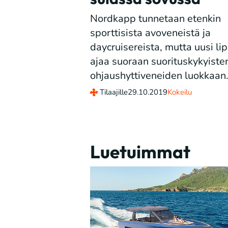
Nordkapp tunnetaan etenkin
sporttisista avoveneistä ja
daycruisereista, mutta uusi li
ajaa suoraan suorituskykyiste
ohjaushyttiveneiden luokkaan
Tilaajille
29.10.2019
Kokeilu
Luetuimmat