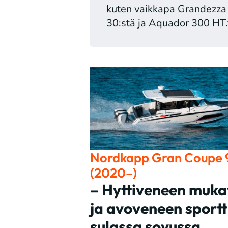
kuten vaikkapa Grandezza
30:stä ja Aquador 300 HT.t
Nordkapp Gran Coupe 
(2020–)
– Hyttiveneen muka
ja avoveneen sportt
sulassa sovussa