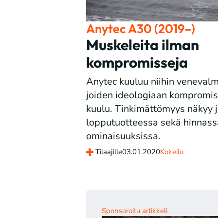
Anytec A30 (2019–)
Muskeleita ilman
kompromisseja
Anytec kuuluu niihin venevalmi
joiden ideologiaan kompromiss
kuulu. Tinkimättömyys näkyy j
lopputuotteessa sekä hinnass
ominaisuuksissa.
Tilaajille
03.01.2020
Kokeilu
Sponsoroitu artikkeli