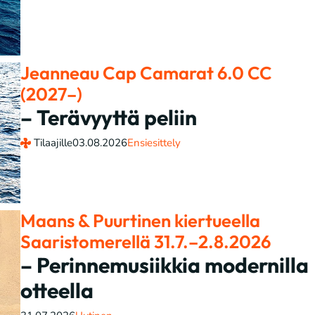
Jeanneau Cap Camarat 6.0 CC
(2027–)
– Terävyyttä peliin
Tilaajille
03.08.2026
Ensiesittely
Maans & Puurtinen kiertueella
Saaristomerellä 31.7.–2.8.2026
– Perinnemusiikkia modernilla
otteella