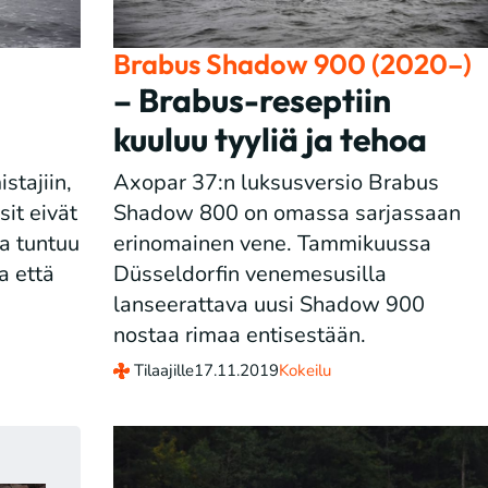
Brabus Shadow 900 (2020–)
– Brabus-reseptiin
kuuluu tyyliä ja tehoa
stajiin,
Axopar 37:n luksusversio Brabus
it eivät
Shadow 800 on omassa sarjassaan
a tuntuu
erinomainen vene. Tammikuussa
a että
Düsseldorfin venemesusilla
lanseerattava uusi Shadow 900
nostaa rimaa entisestään.
Tilaajille
17.11.2019
Kokeilu