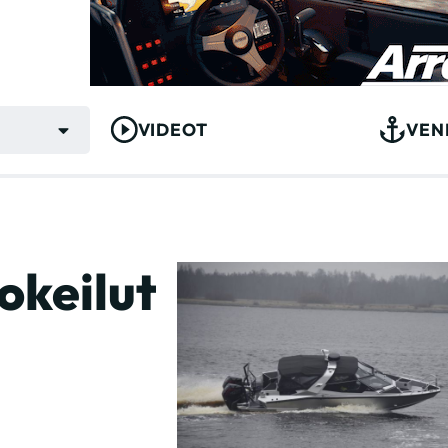
VIDEOT
VEN
okeilut